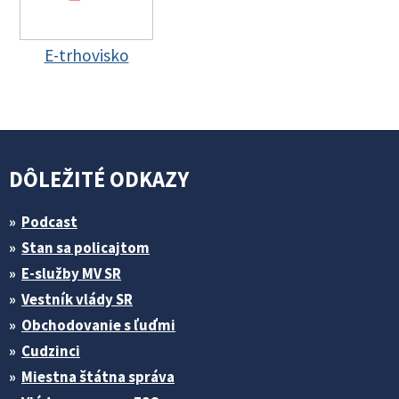
E-trhovisko
DÔLEŽITÉ ODKAZY
Podcast
Stan sa policajtom
E-služby MV SR
Vestník vlády SR
Obchodovanie s ľuďmi
Cudzinci
Miestna štátna správa