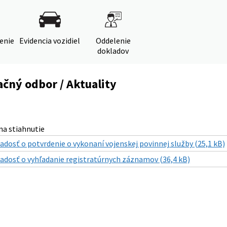
denie
Evidencia vozidiel
Oddelenie
dokladov
čný odbor / Aktuality
a stiahnutie
iadosť o potvrdenie o vykonaní vojenskej povinnej služby (25,1 kB)
iadosť o vyhľadanie registratúrnych záznamov (36,4 kB)