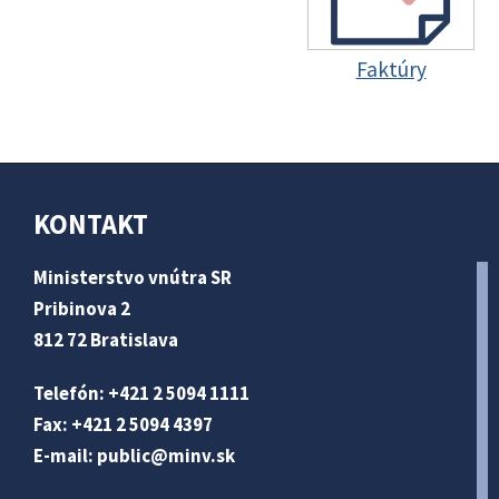
Faktúry
KONTAKT
Ministerstvo vnútra SR
Pribinova 2
812 72 Bratislava
Telefón: +421 2 5094 1111
Fax: +421 2 5094 4397
E-mail:
public@minv
.sk