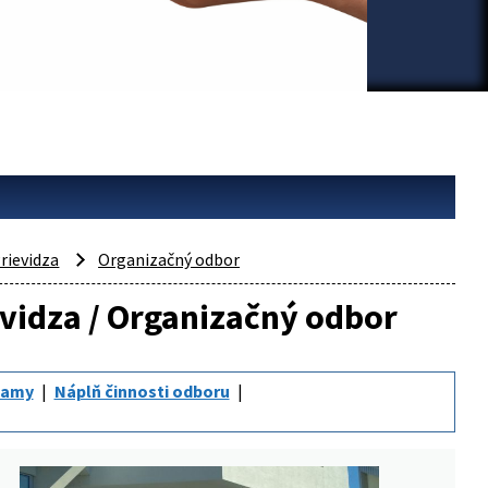
rievidza
Organizačný odbor
evidza / Organizačný odbor
namy
Náplň činnosti odboru