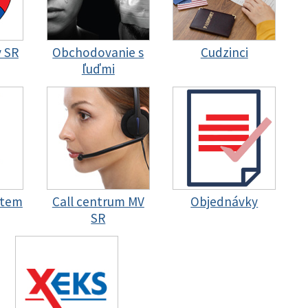
y SR
Obchodovanie s
Cudzinci
ľuďmi
stem
Call centrum MV
Objednávky
SR