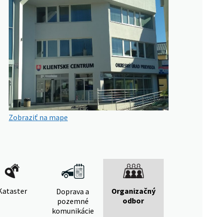
Zobraziť na mape
Kataster
Organizačný
Doprava a
odbor
pozemné
komunikácie