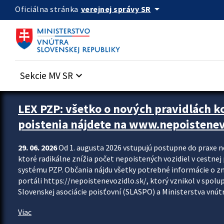
Preskocit na hlavný obsah
arrow_drop_down
verejnej správy SR
Oficiálna stránka
Sekcie MV SR
keyboard_arrow_down
Zastavit automatický posun upútavok
LEX PZP: všetko o nových pravidlách 
poistenia nájdete na www.nepoistenev
29. 06. 2026
Od 1. augusta 2026 vstupujú postupne do praxe 
ktoré radikálne znížia počet nepoistených vozidiel v cestne
systému PZP. Občania nájdu všetky potrebné informácie o 
portáli https://nepoistenevozidlo.sk/, ktorý vznikol v spolu
Slovenskej asociácie poisťovní (SLASPO) a Ministerstva vnútra
Viac