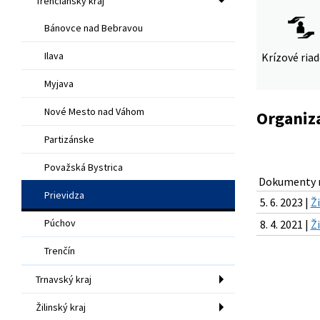
Trenčiansky kraj
Bánovce nad Bebravou
Ilava
Krízové ria
Myjava
Nové Mesto nad Váhom
Organiza
Partizánske
Považská Bystrica
Dokumenty n
Prievidza
5. 6. 2023 |
Ž
Púchov
8. 4. 2021 |
Ž
Trenčín
Trnavský kraj
Žilinský kraj