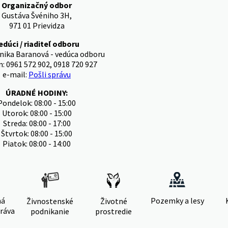
Organizačný odbor
Gustáva Švéniho 3H,
971 01 Prievidza
edúci / riaditeľ odboru
nika Baranová - vedúca odboru
n: 0961 572 902, 0918 720 927
e-mail:
Pošli správu
ÚRADNÉ HODINY:
Pondelok: 08:00 - 15:00
Utorok: 08:00 - 15:00
Streda: 08:00 - 17:00
Štvrtok: 08:00 - 15:00
Piatok: 08:00 - 14:00
ná
Pozemky a lesy
Živnostenské
Životné
ráva
podnikanie
prostredie