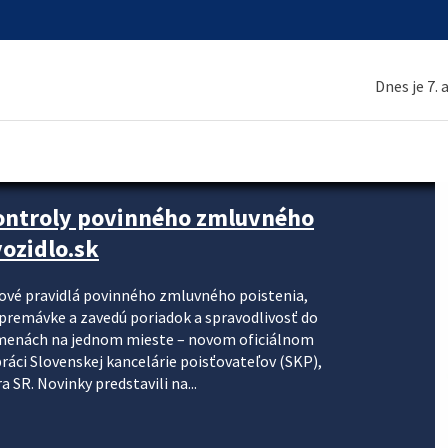
Dnes je 7.
kontroly povinného zmluvného
ozidlo.sk
nové pravidlá povinného zmluvného poistenia,
j premávke a zavedú poriadok a spravodlivosť do
zmenách na jednom mieste – novom oficiálnom
práci Slovenskej kancelárie poisťovateľov (SKP),
 SR. Novinky predstavili na...