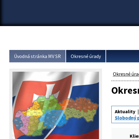
Úvodná stránka MV SR
Okresné úrady
Okresné úra
Okresn
Aktuality
Slobodný p
Klie