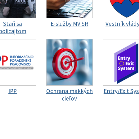
Staň sa
E-služby MV SR
Vestník vlád
policajtom
IPP
Ochrana mäkkých
Entry/Exit Sy
cieľov