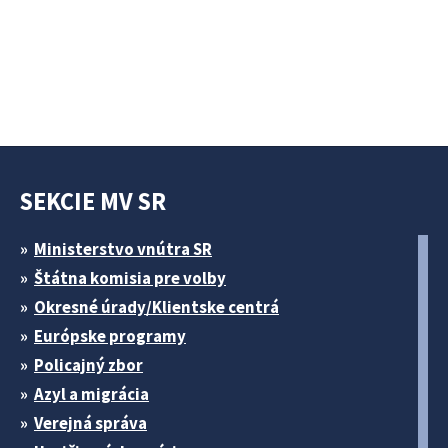
SEKCIE MV SR
Ministerstvo vnútra SR
Štátna komisia pre volby
Okresné úrady/Klientske centrá
Európske programy
Policajný zbor
Azyl a migrácia
Verejná správa