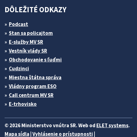
DÔLEŽITÉ ODKAZY
Podcast
Stan sa policajtom
E-služby MV SR
Vestník vlády SR
Obchodovanie s ľuďmi
Cudzinci
Miestna štátna správa
Vládny program ESO
Call centrum MV SR
E-trhovisko
© 2026 Ministerstvo vnútra SR. Web od
ELET systems
.
Mapa sídla
|
Vyhlásenie o prístupnosti
|