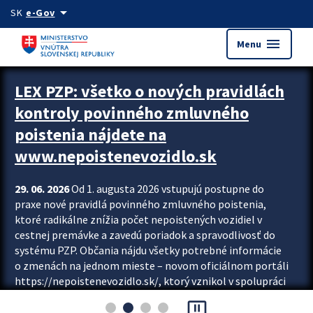
Preskocit na hlavný obsah
arrow_drop_down
SK
e-Gov
menu
Menu
Zastavit automatický posun upútavok
LEX PZP: všetko o nových pravidlách
kontroly povinného zmluvného
poistenia nájdete na
www.nepoistenevozidlo.sk
29. 06. 2026
Od 1. augusta 2026 vstupujú postupne do
praxe nové pravidlá povinného zmluvného poistenia,
ktoré radikálne znížia počet nepoistených vozidiel v
cestnej premávke a zavedú poriadok a spravodlivosť do
systému PZP. Občania nájdu všetky potrebné informácie
o zmenách na jednom mieste – novom oficiálnom portáli
https://nepoistenevozidlo.sk/, ktorý vznikol v spolupráci
Slovenskej kancelárie poisťovateľov (SKP), Slovenskej
pause_presentation
asociácie poisťovní (SLASPO) a Ministerstva vnútra SR.