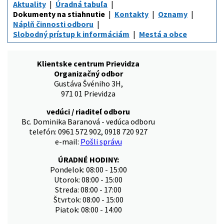
Aktuality
Úradná tabuľa
Dokumenty na stiahnutie
Kontakty
Oznamy
Náplň činnosti odboru
Slobodný prístup k informáciám
Mestá a obce
Klientske centrum Prievidza
Organizačný odbor
Gustáva Švéniho 3H,
971 01 Prievidza
vedúci / riaditeľ odboru
Bc. Dominika Baranová - vedúca odboru
telefón: 0961 572 902, 0918 720 927
e-mail:
Pošli správu
ÚRADNÉ HODINY:
Pondelok: 08:00 - 15:00
Utorok: 08:00 - 15:00
Streda: 08:00 - 17:00
Štvrtok: 08:00 - 15:00
Piatok: 08:00 - 14:00