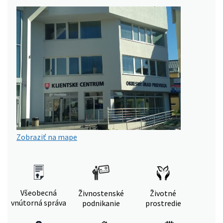
Zobraziť na mape
Všeobecná
Živnostenské
Životné
vnútorná správa
podnikanie
prostredie