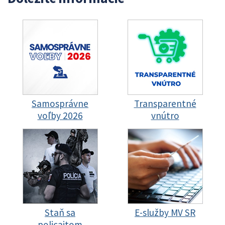
Samosprávne
Transparentné
voľby 2026
vnútro
Staň sa
E-služby MV SR
policajtom