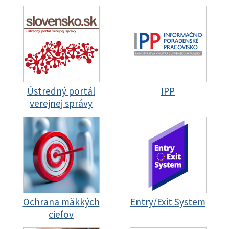
Ústredný portál
IPP
verejnej správy
Ochrana mäkkých
Entry/Exit System
cieľov