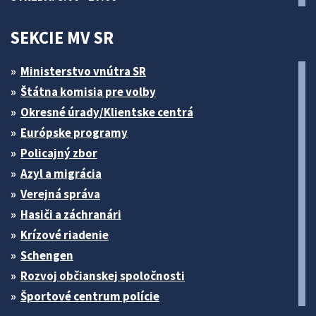
SEKCIE MV SR
Ministerstvo vnútra SR
Štátna komisia pre volby
Okresné úrady/Klientske centrá
Európske programy
Policajný zbor
Azyl a migrácia
Verejná správa
Hasiči a záchranári
Krízové riadenie
Schengen
Rozvoj občianskej spoločnosti
Športové centrum polície