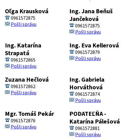
Oľga Krausková
Ing. Jana Beňuš
0961572875
Jančeková
Pošli správu
0961572875
Pošli správu
Ing. Katarína
Ing. Eva Kellerová
Strapatá
0961572879
Pošli správu
0961572865
Pošli správu
Zuzana Hečlová
Ing. Gabriela
0961572862
Horváthová
Pošli správu
0961572874
Pošli správu
Mgr. Tomáš Pekár
PODATEĽŇA -
0961572876
Katarína Pálešová
Pošli správu
0961572881
Pošli správu