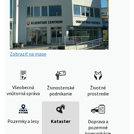
Zobraziť na mape
Všeobecná
Živnostenské
Životné
vnútorná správa
podnikanie
prostredie
Pozemky a lesy
Kataster
Doprava a
pozemné
komunikácie