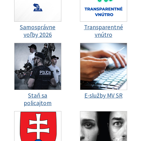
Samosprávne
Transparentné
voľby 2026
vnútro
Staň sa
E-služby MV SR
policajtom