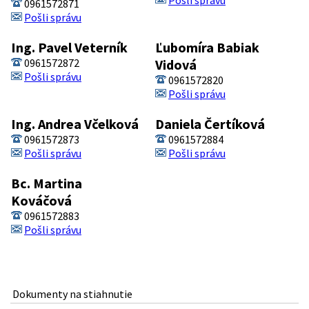
0961572871
Pošli správu
Ing. Pavel Veterník
Ľubomíra Babiak
0961572872
Vidová
Pošli správu
0961572820
Pošli správu
Ing. Andrea Včelková
Daniela Čertíková
0961572873
0961572884
Pošli správu
Pošli správu
Bc. Martina
Kováčová
0961572883
Pošli správu
Dokumenty na stiahnutie