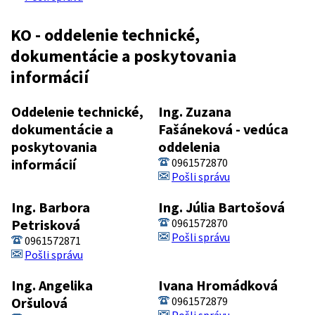
KO - oddelenie technické,
dokumentácie a poskytovania
informácií
Oddelenie technické,
Ing. Zuzana
dokumentácie a
Fašáneková - vedúca
poskytovania
oddelenia
informácií
0961572870
Pošli správu
Ing. Barbora
Ing. Júlia Bartošová
Petrisková
0961572870
Pošli správu
0961572871
Pošli správu
Ing. Angelika
Ivana Hromádková
Oršulová
0961572879
Pošli správu