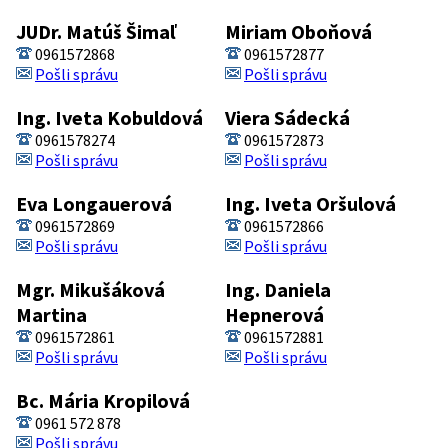
JUDr. Matúš Šimaľ
Miriam Oboňová
0961572868
0961572877
Pošli správu
Pošli správu
Ing. Iveta Kobuldová
Viera Sádecká
0961578274
0961572873
Pošli správu
Pošli správu
Eva Longauerová
Ing. Iveta Oršulová
0961572869
0961572866
Pošli správu
Pošli správu
Mgr. Mikušáková
Ing. Daniela
Martina
Hepnerová
0961572861
0961572881
Pošli správu
Pošli správu
Bc. Mária Kropilová
0961 572 878
Pošli správu