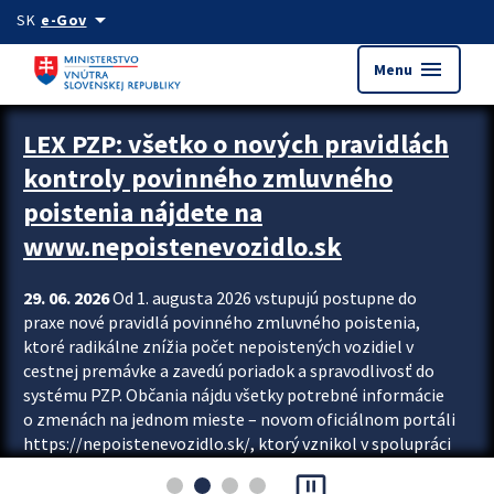
Preskocit na hlavný obsah
arrow_drop_down
SK
e-Gov
menu
Menu
Zastavit automatický posun upútavok
LEX PZP: všetko o nových pravidlách
kontroly povinného zmluvného
poistenia nájdete na
www.nepoistenevozidlo.sk
29. 06. 2026
Od 1. augusta 2026 vstupujú postupne do
praxe nové pravidlá povinného zmluvného poistenia,
ktoré radikálne znížia počet nepoistených vozidiel v
cestnej premávke a zavedú poriadok a spravodlivosť do
systému PZP. Občania nájdu všetky potrebné informácie
o zmenách na jednom mieste – novom oficiálnom portáli
https://nepoistenevozidlo.sk/, ktorý vznikol v spolupráci
Slovenskej kancelárie poisťovateľov (SKP), Slovenskej
pause_presentation
asociácie poisťovní (SLASPO) a Ministerstva vnútra SR.