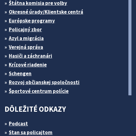
Štátna komisia pre volby
Okresné úrady/Klientske centrá
Európske programy
Policajný zbor
Azyl a migrácia
Verejná správa
Hasiči a záchranári
Krízové riadenie
Schengen
Rozvoj občianskej spoločnosti
Športové centrum polície
DÔLEŽITÉ ODKAZY
Podcast
Stan sa policajtom