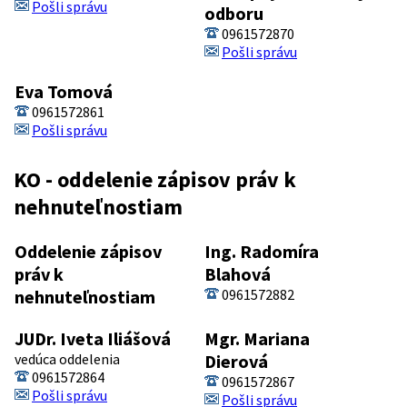
Pošli správu
odboru
0961572870
Pošli správu
Eva Tomová
0961572861
Pošli správu
KO - oddelenie zápisov práv k
nehnuteľnostiam
Oddelenie zápisov
Ing. Radomíra
práv k
Blahová
nehnuteľnostiam
0961572882
JUDr. Iveta Iliášová
Mgr. Mariana
vedúca oddelenia
Dierová
0961572864
0961572867
Pošli správu
Pošli správu