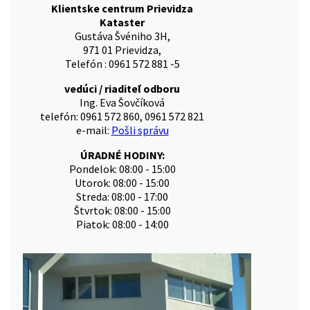
Klientske centrum Prievidza
Kataster
Gustáva Švéniho 3H,
971 01 Prievidza,
Telefón : 0961 572 881 -5
vedúci / riaditeľ odboru
Ing. Eva Šovčíková
telefón: 0961 572 860, 0961 572 821
e-mail:
Pošli správu
ÚRADNÉ HODINY:
Pondelok: 08:00 - 15:00
Utorok: 08:00 - 15:00
Streda: 08:00 - 17:00
Štvrtok: 08:00 - 15:00
Piatok: 08:00 - 14:00