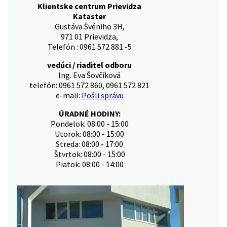
Klientske centrum Prievidza
Kataster
Gustáva Švéniho 3H,
971 01 Prievidza,
Telefón : 0961 572 881 -5
vedúci / riaditeľ odboru
Ing. Eva Šovčíková
telefón: 0961 572 860, 0961 572 821
e-mail:
Pošli správu
ÚRADNÉ HODINY:
Pondelok: 08:00 - 15:00
Utorok: 08:00 - 15:00
Streda: 08:00 - 17:00
Štvrtok: 08:00 - 15:00
Piatok: 08:00 - 14:00