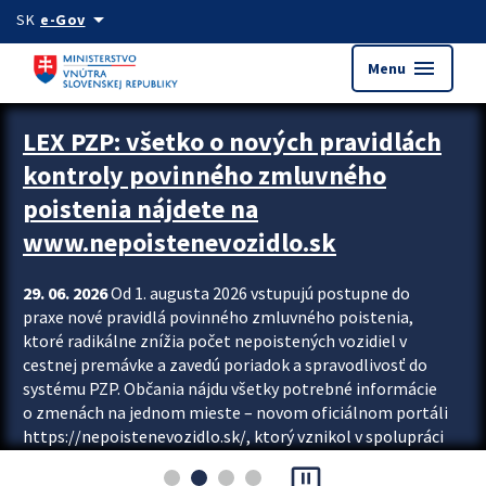
Preskocit na hlavný obsah
arrow_drop_down
SK
e-Gov
menu
Menu
Zastavit automatický posun upútavok
LEX PZP: všetko o nových pravidlách
kontroly povinného zmluvného
poistenia nájdete na
www.nepoistenevozidlo.sk
29. 06. 2026
Od 1. augusta 2026 vstupujú postupne do
praxe nové pravidlá povinného zmluvného poistenia,
ktoré radikálne znížia počet nepoistených vozidiel v
cestnej premávke a zavedú poriadok a spravodlivosť do
systému PZP. Občania nájdu všetky potrebné informácie
o zmenách na jednom mieste – novom oficiálnom portáli
https://nepoistenevozidlo.sk/, ktorý vznikol v spolupráci
Slovenskej kancelárie poisťovateľov (SKP), Slovenskej
pause_presentation
asociácie poisťovní (SLASPO) a Ministerstva vnútra SR.