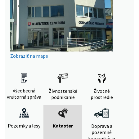
Zobraziť na mape
Všeobecná
Živnostenské
Životné
vnútorná správa
podnikanie
prostredie
Pozemky a lesy
Kataster
Doprava a
pozemné
komunikácie