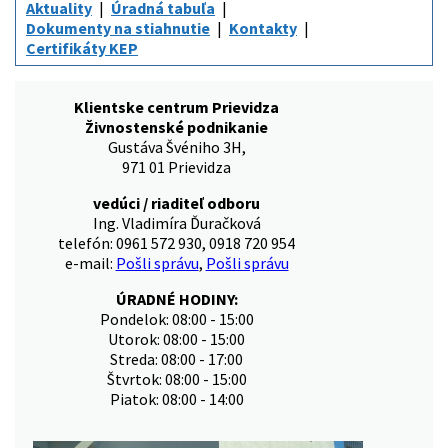
Aktuality
Úradná tabuľa
Dokumenty na stiahnutie
Kontakty
Certifikáty KEP
Klientske centrum Prievidza
Živnostenské podnikanie
Gustáva Švéniho 3H,
971 01 Prievidza
vedúci / riaditeľ odboru
Ing. Vladimíra Ďuračková
telefón: 0961 572 930, 0918 720 954
e-mail:
Pošli správu
,
Pošli správu
ÚRADNÉ HODINY:
Pondelok: 08:00 - 15:00
Utorok: 08:00 - 15:00
Streda: 08:00 - 17:00
Štvrtok: 08:00 - 15:00
Piatok: 08:00 - 14:00