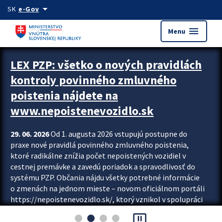
Preskocit na hlavný obsah
arrow_drop_down
SK
e-Gov
menu
Menu
Zastavit automatický posun upútavok
LEX PZP: všetko o nových pravidlách
kontroly povinného zmluvného
poistenia nájdete na
www.nepoistenevozidlo.sk
29. 06. 2026
Od 1. augusta 2026 vstupujú postupne do
praxe nové pravidlá povinného zmluvného poistenia,
ktoré radikálne znížia počet nepoistených vozidiel v
cestnej premávke a zavedú poriadok a spravodlivosť do
systému PZP. Občania nájdu všetky potrebné informácie
o zmenách na jednom mieste – novom oficiálnom portáli
https://nepoistenevozidlo.sk/, ktorý vznikol v spolupráci
Slovenskej kancelárie poisťovateľov (SKP), Slovenskej
pause_presentation
asociácie poisťovní (SLASPO) a Ministerstva vnútra SR.