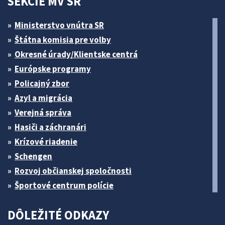
SEKCIE MV SR
Ministerstvo vnútra SR
Štátna komisia pre volby
Okresné úrady/Klientske centrá
Európske programy
Policajný zbor
Azyl a migrácia
Verejná správa
Hasiči a záchranári
Krízové riadenie
Schengen
Rozvoj občianskej spoločnosti
Športové centrum polície
DÔLEŽITÉ ODKAZY