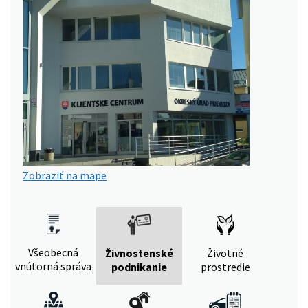
Zobraziť na mape
Všeobecná
Živnostenské
Životné
vnútorná správa
podnikanie
prostredie