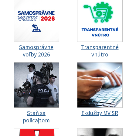
Samosprávne
Transparentné
voľby 2026
vnútro
Staň sa
E-služby MV SR
policajtom