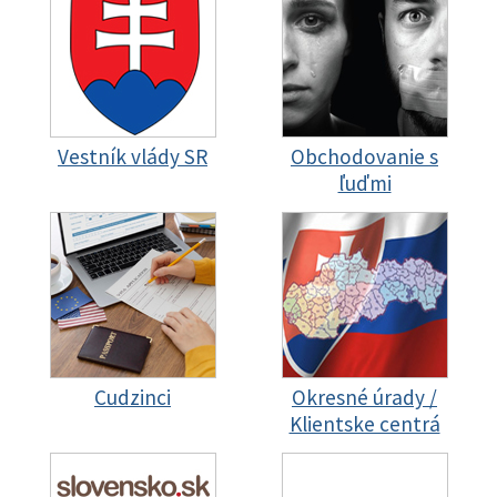
Vestník vlády SR
Obchodovanie s
ľuďmi
Cudzinci
Okresné úrady /
Klientske centrá