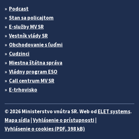
Podcast
Stan sa policajtom
E-služby MV SR
Vestník vlády SR
Obchodovanie s ľuďmi
Cudzinci
Miestna štátna správa
Vládny program ESO
Call centrum MV SR
E-trhovisko
© 2026 Ministerstvo vnútra SR. Web od
ELET systems
.
Mapa sídla
|
Vyhlásenie o prístupnosti
|
Vyhlásenie o cookies (PDF, 398 kB)