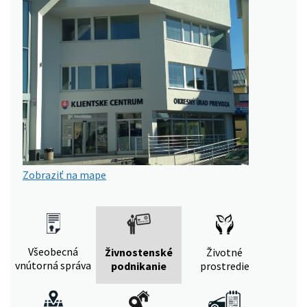
Zobraziť na mape
Všeobecná
Živnostenské
Životné
vnútorná správa
podnikanie
prostredie