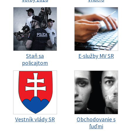
Staň sa
E-služby MV SR
policajtom
Vestník vlády SR
Obchodovanie s
ľuďmi