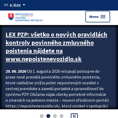
Preskocit na hlavný obsah
arrow_drop_down
SK
e-Gov
menu
Menu
Zastavit automatický posun upútavok
LEX PZP: všetko o nových pravidlách
kontroly povinného zmluvného
poistenia nájdete na
www.nepoistenevozidlo.sk
29. 06. 2026
Od 1. augusta 2026 vstupujú postupne do
praxe nové pravidlá povinného zmluvného poistenia,
ktoré radikálne znížia počet nepoistených vozidiel v
cestnej premávke a zavedú poriadok a spravodlivosť do
systému PZP. Občania nájdu všetky potrebné informácie
o zmenách na jednom mieste – novom oficiálnom portáli
https://nepoistenevozidlo.sk/, ktorý vznikol v spolupráci
Slovenskej kancelárie poisťovateľov (SKP), Slovenskej
pause_presentation
asociácie poisťovní (SLASPO) a Ministerstva vnútra SR.