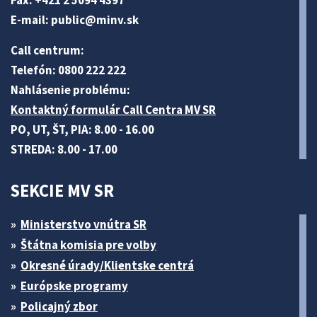
E-mail:
public@minv
.sk
Call centrum:
Telefón: 0800 222 222
Nahlásenie problému:
Kontaktný formulár Call Centra MV SR
PO, UT, ŠT, PIA: 8.00 - 16.00
STREDA: 8.00 - 17.00
SEKCIE MV SR
Ministerstvo vnútra SR
Štátna komisia pre volby
Okresné úrady/Klientske centrá
Európske programy
Policajný zbor