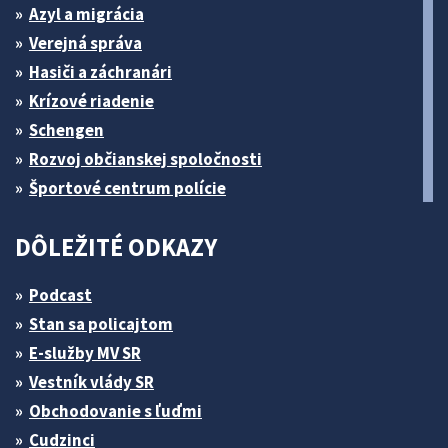
Azyl a migrácia
Verejná správa
Hasiči a záchranári
Krízové riadenie
Schengen
Rozvoj občianskej spoločnosti
Športové centrum polície
DÔLEŽITÉ ODKAZY
Podcast
Stan sa policajtom
E-služby MV SR
Vestník vlády SR
Obchodovanie s ľuďmi
Cudzinci