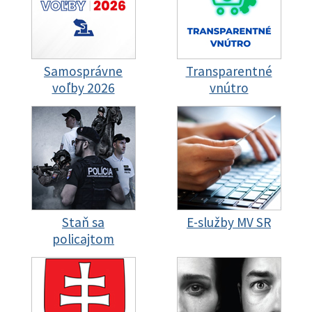
Samosprávne
Transparentné
voľby 2026
vnútro
Staň sa
E-služby MV SR
policajtom