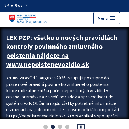
Preskocit na hlavný obsah
arrow_drop_down
SK
e-Gov
menu
Menu
Zastavit automatický posun upútavok
LEX PZP: všetko o nových pravidlách
kontroly povinného zmluvného
poistenia nájdete na
www.nepoistenevozidlo.sk
29. 06. 2026
Od 1. augusta 2026 vstupujú postupne do
praxe nové pravidlá povinného zmluvného poistenia,
ktoré radikálne znížia počet nepoistených vozidiel v
cestnej premávke a zavedú poriadok a spravodlivosť do
systému PZP. Občania nájdu všetky potrebné informácie
o zmenách na jednom mieste – novom oficiálnom portáli
https://nepoistenevozidlo.sk/, ktorý vznikol v spolupráci
Slovenskej kancelárie poisťovateľov (SKP), Slovenskej
pause_presentation
asociácie poisťovní (SLASPO) a Ministerstva vnútra SR.