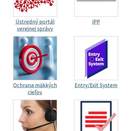
Ústredný portál
IPP
verejnej správy
Ochrana mäkkých
Entry/Exit System
cieľov