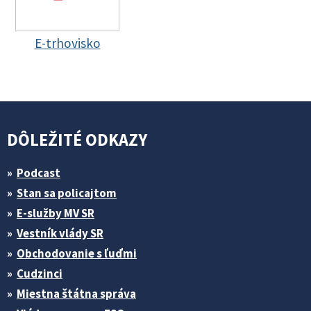
E-trhovisko
DÔLEŽITÉ ODKAZY
Podcast
Stan sa policajtom
E-služby MV SR
Vestník vlády SR
Obchodovanie s ľuďmi
Cudzinci
Miestna štátna správa