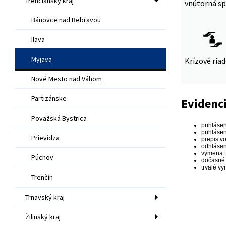
Trenčiansky kraj
vnútorná sp
Bánovce nad Bebravou
Ilava
Myjava
Krízové ria
Nové Mesto nad Váhom
Partizánske
Evidenci
Považská Bystrica
prihlásen
prihláse
Prievidza
prepis vo
odhlásen
výmena t
Púchov
dočasné 
trvalé vy
Trenčín
Trnavský kraj
Žilinský kraj