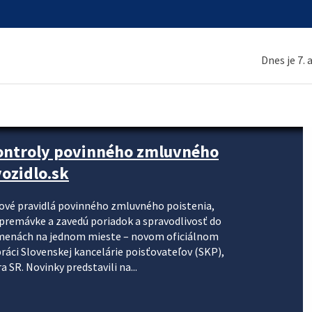
Dnes je 7.
kontroly povinného zmluvného
ozidlo.sk
nové pravidlá povinného zmluvného poistenia,
j premávke a zavedú poriadok a spravodlivosť do
zmenách na jednom mieste – novom oficiálnom
práci Slovenskej kancelárie poisťovateľov (SKP),
 SR. Novinky predstavili na...