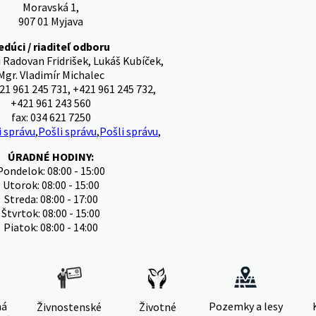
Moravská 1,
907 01 Myjava
edúci / riaditeľ odboru
Radovan Fridrišek, Lukáš Kubíček,
Mgr. Vladimír Michalec
21 961 245 731, +421 961 245 732,
+421 961 243 560
fax: 034 621 7250
i správu
,
Pošli správu
,
Pošli správu
,
ÚRADNÉ HODINY:
Pondelok: 08:00 - 15:00
Utorok: 08:00 - 15:00
Streda: 08:00 - 17:00
Štvrtok: 08:00 - 15:00
Piatok: 08:00 - 14:00
ná
Pozemky a lesy
Živnostenské
Životné