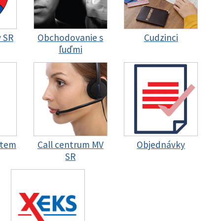
y SR
Obchodovanie s
Cudzinci
ľuďmi
stem
Call centrum MV
Objednávky
SR