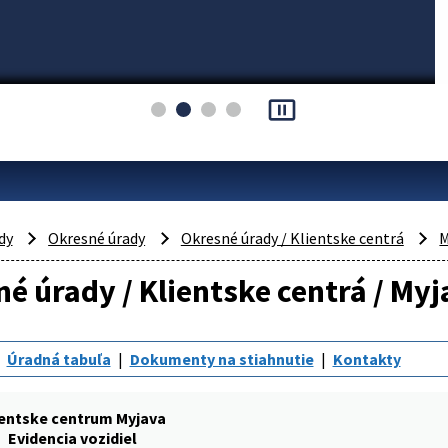
pause_presentation
dy
Okresné úrady
Okresné úrady / Klientske centrá
M
é úrady / Klientske centrá / Myj
Úradná tabuľa
Dokumenty na stiahnutie
Kontakty
ientske centrum Myjava
Evidencia vozidiel