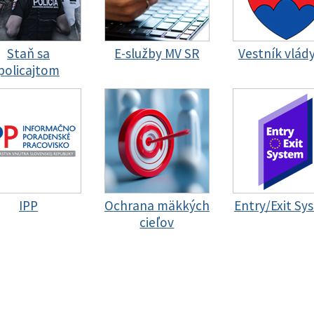
Staň sa
E-služby MV SR
Vestník vlád
policajtom
IPP
Ochrana mäkkých
Entry/Exit Sy
cieľov