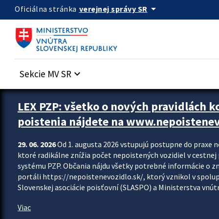
Preskocit na hlavný obsah
arrow_drop_down
verejnej správy SR
Oficiálna stránka
Sekcie MV SR
keyboard_arrow_down
Zastavit automatický posun upútavok
LEX PZP: všetko o nových pravidlách 
poistenia nájdete na www.nepoistenev
29. 06. 2026
Od 1. augusta 2026 vstupujú postupne do praxe 
ktoré radikálne znížia počet nepoistených vozidiel v cestne
systému PZP. Občania nájdu všetky potrebné informácie o 
portáli https://nepoistenevozidlo.sk/, ktorý vznikol v spolu
Slovenskej asociácie poisťovní (SLASPO) a Ministerstva vnútra
Viac