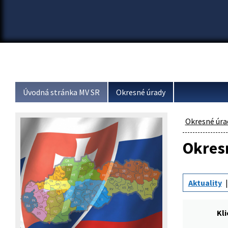
Úvodná stránka MV SR
Okresné úrady
Okresné úra
Okresn
Aktuality
Kl