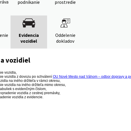
ráva
podnikanie
prostredie
denie
Evidencia
Oddelenie
vozidiel
dokladov
a vozidiel
ie vozidla,
nie vozidla z dovozu po schválení
OU Nové Mesto nad Váhom – odbor dopravy a p
zidla na iného držiteľa v rámci okresu,
ie vozidla na iného držiteľa mimo okresu,
abuliek s evidenčným číslom,
vyradenie vozidla z cestnej premávky,
radenie vozidla z evidencie.