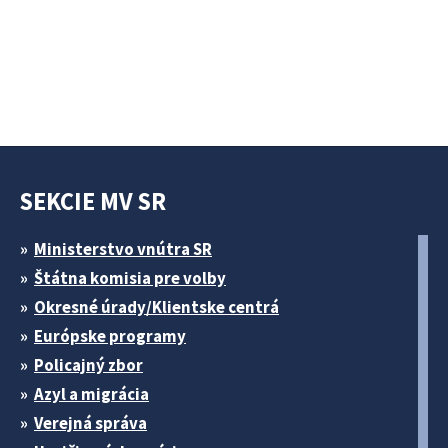
SEKCIE MV SR
Ministerstvo vnútra SR
Štátna komisia pre volby
Okresné úrady/Klientske centrá
Európske programy
Policajný zbor
Azyl a migrácia
Verejná správa