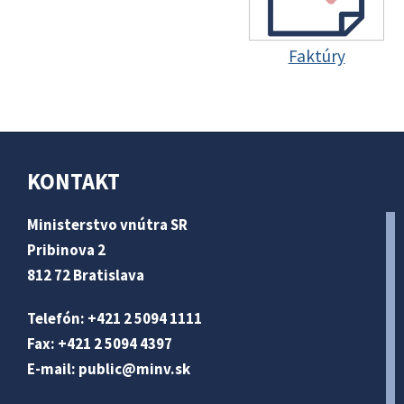
Faktúry
KONTAKT
Ministerstvo vnútra SR
Pribinova 2
812 72 Bratislava
Telefón: +421 2 5094 1111
Fax: +421 2 5094 4397
E-mail:
public@minv
.sk