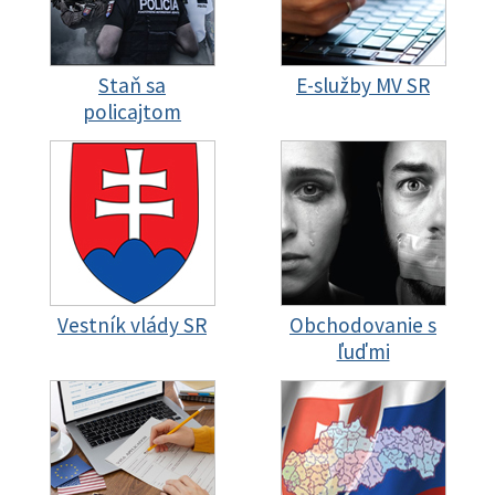
Staň sa
E-služby MV SR
policajtom
Vestník vlády SR
Obchodovanie s
ľuďmi