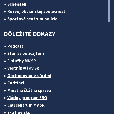
Schengen
Rozvoj občianskej spoločnosti
Športové centrum polície
DÔLEŽITÉ ODKAZY
Podcast
Stan sa policajtom
E-služby MV SR
Vestník vlády SR
Obchodovanie s ľuďmi
Cudzinci
Miestna štátna správa
Vládny program ESO
Call centrum MV SR
E-trhovisko