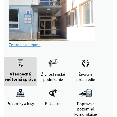
Zobraziť na mape
Všeobecná
Živnostenské
Životné
vnútorná správa
podnikanie
prostredie
Pozemky a lesy
Kataster
Doprava a
pozemné
komunikácie