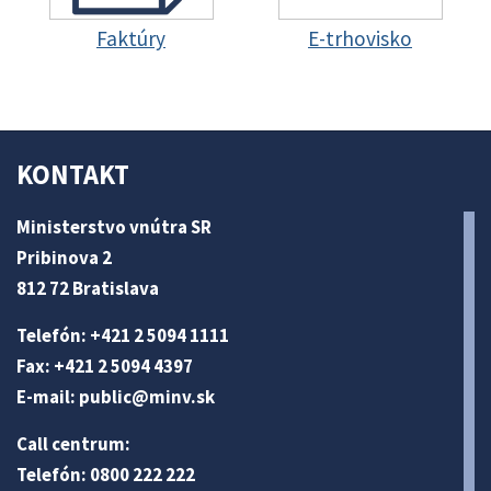
Faktúry
E-trhovisko
KONTAKT
Ministerstvo vnútra SR
Pribinova 2
812 72 Bratislava
Telefón: +421 2 5094 1111
Fax: +421 2 5094 4397
E-mail:
public@minv
.sk
Call centrum:
Telefón: 0800 222 222