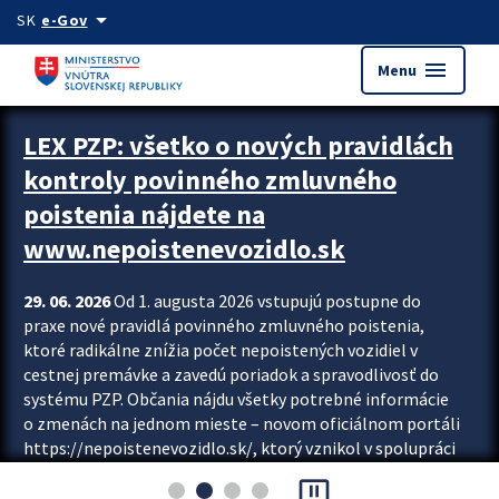
Preskocit na hlavný obsah
arrow_drop_down
SK
e-Gov
menu
Menu
Zastavit automatický posun upútavok
LEX PZP: všetko o nových pravidlách
kontroly povinného zmluvného
poistenia nájdete na
www.nepoistenevozidlo.sk
29. 06. 2026
Od 1. augusta 2026 vstupujú postupne do
praxe nové pravidlá povinného zmluvného poistenia,
ktoré radikálne znížia počet nepoistených vozidiel v
cestnej premávke a zavedú poriadok a spravodlivosť do
systému PZP. Občania nájdu všetky potrebné informácie
o zmenách na jednom mieste – novom oficiálnom portáli
https://nepoistenevozidlo.sk/, ktorý vznikol v spolupráci
Slovenskej kancelárie poisťovateľov (SKP), Slovenskej
pause_presentation
asociácie poisťovní (SLASPO) a Ministerstva vnútra SR.