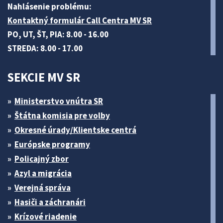
Nahlásenie problému:
Kontaktný formulár Call Centra MV SR
PO, UT, ŠT, PIA: 8.00 - 16.00
STREDA: 8.00 - 17.00
SEKCIE MV SR
Ministerstvo vnútra SR
Štátna komisia pre volby
Okresné úrady/Klientske centrá
Európske programy
Policajný zbor
Azyl a migrácia
Verejná správa
Hasiči a záchranári
Krízové riadenie