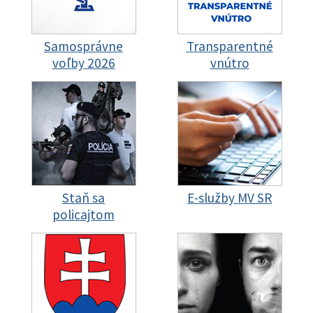
Samosprávne
Transparentné
voľby 2026
vnútro
Staň sa
E-služby MV SR
policajtom