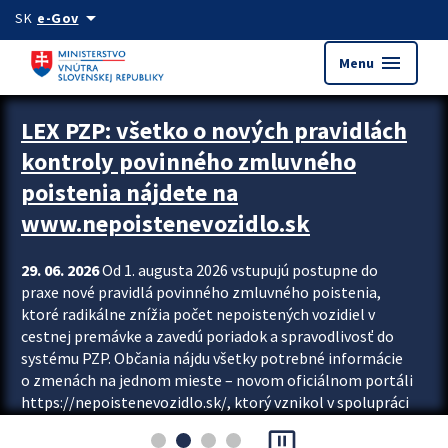
Preskocit na hlavný obsah
arrow_drop_down
SK
e-Gov
menu
Menu
Zastavit automatický posun upútavok
LEX PZP: všetko o nových pravidlách
kontroly povinného zmluvného
poistenia nájdete na
www.nepoistenevozidlo.sk
29. 06. 2026
Od 1. augusta 2026 vstupujú postupne do
praxe nové pravidlá povinného zmluvného poistenia,
ktoré radikálne znížia počet nepoistených vozidiel v
cestnej premávke a zavedú poriadok a spravodlivosť do
systému PZP. Občania nájdu všetky potrebné informácie
o zmenách na jednom mieste – novom oficiálnom portáli
https://nepoistenevozidlo.sk/, ktorý vznikol v spolupráci
Slovenskej kancelárie poisťovateľov (SKP), Slovenskej
pause_presentation
asociácie poisťovní (SLASPO) a Ministerstva vnútra SR.