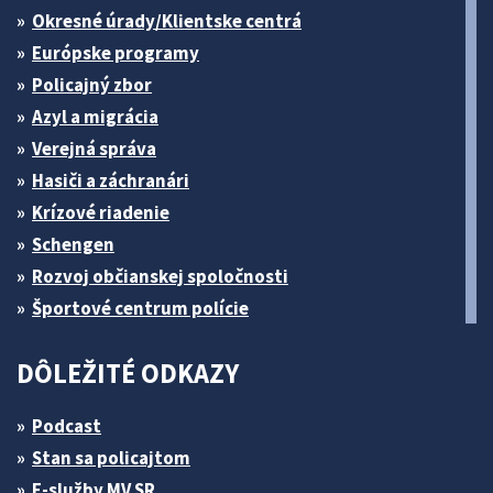
Okresné úrady/Klientske centrá
Európske programy
Policajný zbor
Azyl a migrácia
Verejná správa
Hasiči a záchranári
Krízové riadenie
Schengen
Rozvoj občianskej spoločnosti
Športové centrum polície
DÔLEŽITÉ ODKAZY
Podcast
Stan sa policajtom
E-služby MV SR