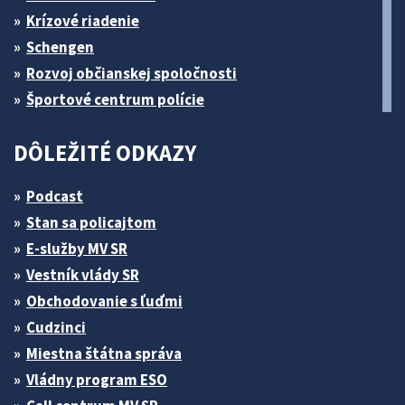
Krízové riadenie
Schengen
Rozvoj občianskej spoločnosti
Športové centrum polície
DÔLEŽITÉ ODKAZY
Podcast
Stan sa policajtom
E-služby MV SR
Vestník vlády SR
Obchodovanie s ľuďmi
Cudzinci
Miestna štátna správa
Vládny program ESO