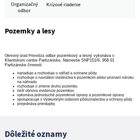
Organizačný
Krízové riadenie
odbor
Pozemky a lesy
odbor pozemkový a lesný vykonáva v
Okresný úrad Prievidza
Klientskom centre Partizánske, Námestie SNP151/6, 958 01
Partizánske činnosti
:
nariaďuje a rozhoduje o odňatí a ochrane pôdy
rozhoduje o navrátení vlastníctva k pozemkom alebo priznaní nároku
na náhradu
rozhoduje o zmene druhu pozemku
rieši obnovu evidencie pozemkov
vykonáva jednoduché pozemkové úpravy a pozemkové úpravy
spolupracuje s Výskumným ústavom pôdoznalectva a ochrany pôdy
prejednáva priestupky
Dôležité oznamy