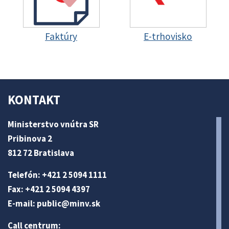
Faktúry
E-trhovisko
KONTAKT
Ministerstvo vnútra SR
Pribinova 2
812 72 Bratislava
Telefón: +421 2 5094 1111
Fax: +421 2 5094 4397
E-mail:
public@minv
.sk
Call centrum: