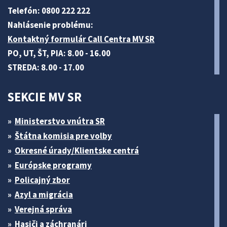
Telefón: 0800 222 222
Nahlásenie problému:
Kontaktný formulár Call Centra MV SR
PO, UT, ŠT, PIA: 8.00 - 16.00
STREDA: 8.00 - 17.00
SEKCIE MV SR
Ministerstvo vnútra SR
Štátna komisia pre volby
Okresné úrady/Klientske centrá
Európske programy
Policajný zbor
Azyl a migrácia
Verejná správa
Hasiči a záchranári