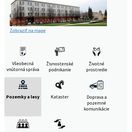
Zobraziť na mape
Všeobecná
Živnostenské
Životné
vnútorná správa
podnikanie
prostredie
Pozemky a lesy
Kataster
Doprava a
pozemné
komunikácie