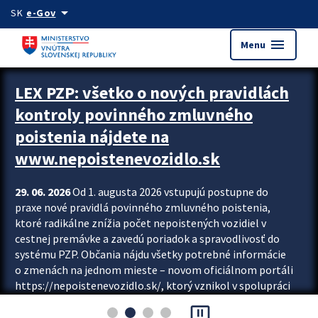
Preskocit na hlavný obsah
arrow_drop_down
SK
e-Gov
menu
Menu
Zastavit automatický posun upútavok
LEX PZP: všetko o nových pravidlách
kontroly povinného zmluvného
poistenia nájdete na
www.nepoistenevozidlo.sk
29. 06. 2026
Od 1. augusta 2026 vstupujú postupne do
praxe nové pravidlá povinného zmluvného poistenia,
ktoré radikálne znížia počet nepoistených vozidiel v
cestnej premávke a zavedú poriadok a spravodlivosť do
systému PZP. Občania nájdu všetky potrebné informácie
o zmenách na jednom mieste – novom oficiálnom portáli
https://nepoistenevozidlo.sk/, ktorý vznikol v spolupráci
Slovenskej kancelárie poisťovateľov (SKP), Slovenskej
pause_presentation
asociácie poisťovní (SLASPO) a Ministerstva vnútra SR.