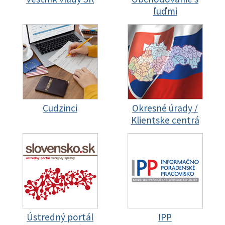
ľuďmi
Cudzinci
Okresné úrady /
Klientske centrá
Ústredný portál
IPP