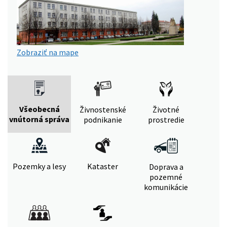
Zobraziť na mape
Všeobecná
Živnostenské
Životné
vnútorná správa
podnikanie
prostredie
Pozemky a lesy
Kataster
Doprava a
pozemné
komunikácie