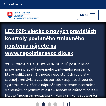
Preskocit na hlavný obsah
arrow_drop_down
SK
e-Gov
menu
Menu
Zastavit automatický posun upútavok
LEX PZP: všetko o nových pravidlách
kontroly povinného zmluvného
poistenia nájdete na
www.nepoistenevozidlo.sk
29. 06. 2026
Od 1. augusta 2026 vstupujú postupne do
praxe nové pravidlá povinného zmluvného poistenia,
ktoré radikálne znížia počet nepoistených vozidiel v
cestnej premávke a zavedú poriadok a spravodlivosť do
systému PZP. Občania nájdu všetky potrebné informácie
o zmenách na jednom mieste – novom oficiálnom portáli
https://nepoistenevozidlo.sk/, ktorý vznikol v spolupráci
Slovenskej kancelárie poisťovateľov (SKP), Slovenskej
pause_presentation
asociácie poisťovní (SLASPO) a Ministerstva vnútra SR.