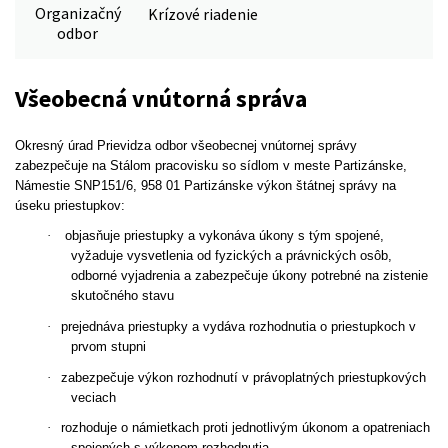
Organizačný
Krízové riadenie
odbor
Všeobecná vnútorná správa
Okresný úrad Prievidza odbor všeobecnej vnútornej správy
zabezpečuje na Stálom pracovisku so sídlom v meste Partizánske,
Námestie SNP151/6, 958 01 Partizánske výkon štátnej správy na
úseku priestupkov:
·
objasňuje priestupky a vykonáva úkony s tým spojené,
vyžaduje vysvetlenia od fyzických a právnických osôb,
odborné vyjadrenia a zabezpečuje úkony potrebné na zistenie
skutočného stavu
·
prejednáva priestupky a vydáva rozhodnutia o priestupkoch v
prvom stupni
·
zabezpečuje výkon rozhodnutí v právoplatných priestupkových
veciach
·
rozhoduje o námietkach proti jednotlivým úkonom a opatreniach
spojených s výkonom rozhodnutia