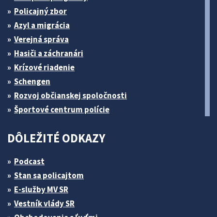
Policajný zbor
Azyl a migrácia
Verejná správa
Hasiči a záchranári
Krízové riadenie
Schengen
Rozvoj občianskej spoločnosti
Športové centrum polície
DÔLEŽITÉ ODKAZY
Podcast
Stan sa policajtom
E-služby MV SR
Vestník vlády SR