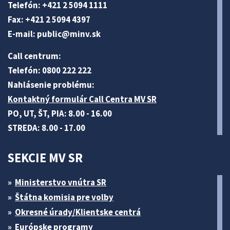
Telefón: +421 2 5094 1111
Fax: +421 2 5094 4397
E-mail:
public@minv
.sk
Call centrum:
Telefón: 0800 222 222
Nahlásenie problému:
Kontaktný formulár Call Centra MV SR
PO, UT, ŠT, PIA: 8.00 - 16.00
STREDA: 8.00 - 17.00
SEKCIE MV SR
Ministerstvo vnútra SR
Štátna komisia pre volby
Okresné úrady/Klientske centrá
Európske programy