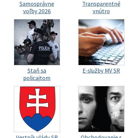
Samosprávne
Transparentné
voľby 2026
vnútro
Staň sa
E-služby MV SR
policajtom
Vestník vlády SR
Obchodovanie s