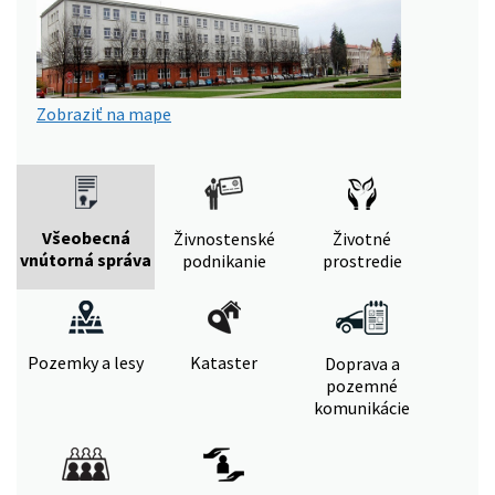
Zobraziť na mape
Všeobecná
Živnostenské
Životné
vnútorná správa
podnikanie
prostredie
Pozemky a lesy
Kataster
Doprava a
pozemné
komunikácie