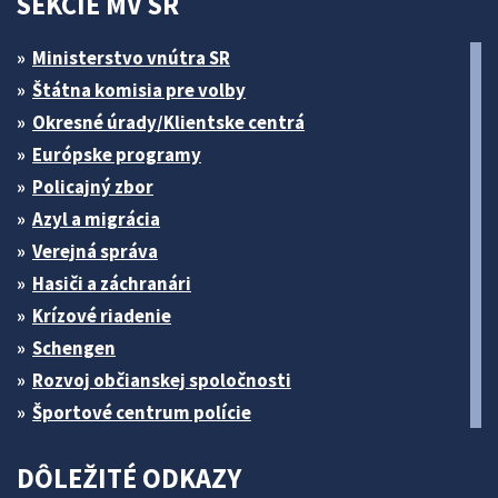
SEKCIE MV SR
Ministerstvo vnútra SR
Štátna komisia pre volby
Okresné úrady/Klientske centrá
Európske programy
Policajný zbor
Azyl a migrácia
Verejná správa
Hasiči a záchranári
Krízové riadenie
Schengen
Rozvoj občianskej spoločnosti
Športové centrum polície
DÔLEŽITÉ ODKAZY