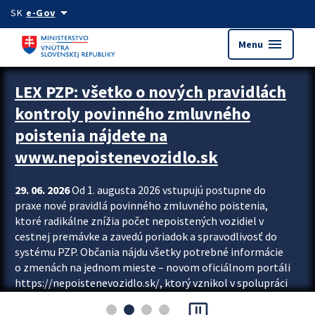
Preskocit na hlavný obsah
arrow_drop_down
SK
e-Gov
menu
Menu
Zastavit automatický posun upútavok
LEX PZP: všetko o nových pravidlách
kontroly povinného zmluvného
poistenia nájdete na
www.nepoistenevozidlo.sk
29. 06. 2026
Od 1. augusta 2026 vstupujú postupne do
praxe nové pravidlá povinného zmluvného poistenia,
ktoré radikálne znížia počet nepoistených vozidiel v
cestnej premávke a zavedú poriadok a spravodlivosť do
systému PZP. Občania nájdu všetky potrebné informácie
o zmenách na jednom mieste – novom oficiálnom portáli
https://nepoistenevozidlo.sk/, ktorý vznikol v spolupráci
Slovenskej kancelárie poisťovateľov (SKP), Slovenskej
pause_presentation
asociácie poisťovní (SLASPO) a Ministerstva vnútra SR.