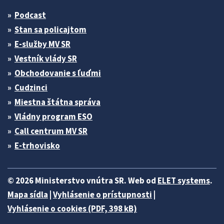
Podcast
Stan sa policajtom
E-služby MV SR
Vestník vlády SR
Obchodovanie s ľuďmi
Cudzinci
Miestna štátna správa
Vládny program ESO
Call centrum MV SR
E-trhovisko
© 2026 Ministerstvo vnútra SR. Web od
ELET systems
.
Mapa sídla
|
Vyhlásenie o prístupnosti
|
Vyhlásenie o cookies (PDF, 398 kB)