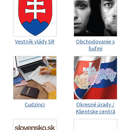
Vestník vlády SR
Obchodovanie s
ľuďmi
Cudzinci
Okresné úrady /
Klientske centrá