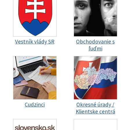
Vestník vlády SR
Obchodovanie s
ľuďmi
Cudzinci
Okresné úrady /
Klientske centrá