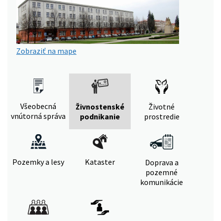
Zobraziť na mape
Všeobecná
Živnostenské
Životné
vnútorná správa
podnikanie
prostredie
Pozemky a lesy
Kataster
Doprava a
pozemné
komunikácie