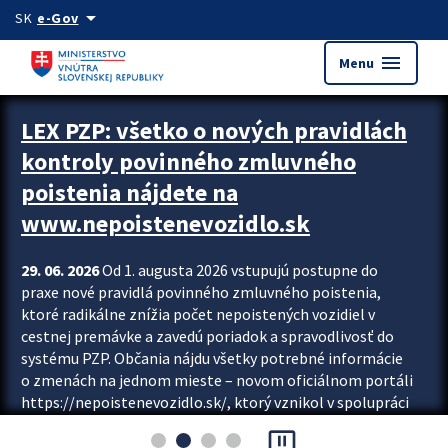
Preskocit na hlavný obsah
arrow_drop_down
SK
e-Gov
menu
Menu
Zastavit automatický posun upútavok
LEX PZP: všetko o nových pravidlách
kontroly povinného zmluvného
poistenia nájdete na
www.nepoistenevozidlo.sk
29. 06. 2026
Od 1. augusta 2026 vstupujú postupne do
praxe nové pravidlá povinného zmluvného poistenia,
ktoré radikálne znížia počet nepoistených vozidiel v
cestnej premávke a zavedú poriadok a spravodlivosť do
systému PZP. Občania nájdu všetky potrebné informácie
o zmenách na jednom mieste – novom oficiálnom portáli
https://nepoistenevozidlo.sk/, ktorý vznikol v spolupráci
Slovenskej kancelárie poisťovateľov (SKP), Slovenskej
pause_presentation
asociácie poisťovní (SLASPO) a Ministerstva vnútra SR.