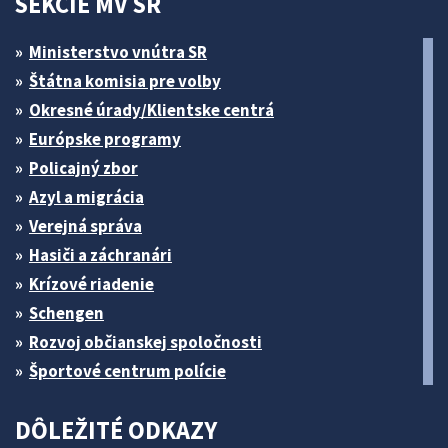
SEKCIE MV SR
Ministerstvo vnútra SR
Štátna komisia pre volby
Okresné úrady/Klientske centrá
Európske programy
Policajný zbor
Azyl a migrácia
Verejná správa
Hasiči a záchranári
Krízové riadenie
Schengen
Rozvoj občianskej spoločnosti
Športové centrum polície
DÔLEŽITÉ ODKAZY