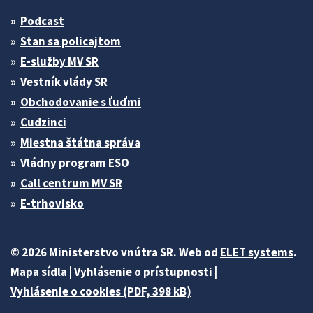
Podcast
Stan sa policajtom
E-služby MV SR
Vestník vlády SR
Obchodovanie s ľuďmi
Cudzinci
Miestna štátna správa
Vládny program ESO
Call centrum MV SR
E-trhovisko
© 2026 Ministerstvo vnútra SR. Web od
ELET systems
.
Mapa sídla
|
Vyhlásenie o prístupnosti
|
Vyhlásenie o cookies (PDF, 398 kB)