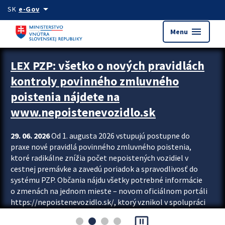
Preskocit na hlavný obsah
arrow_drop_down
SK
e-Gov
menu
Menu
Zastavit automatický posun upútavok
LEX PZP: všetko o nových pravidlách
kontroly povinného zmluvného
poistenia nájdete na
www.nepoistenevozidlo.sk
29. 06. 2026
Od 1. augusta 2026 vstupujú postupne do
praxe nové pravidlá povinného zmluvného poistenia,
ktoré radikálne znížia počet nepoistených vozidiel v
cestnej premávke a zavedú poriadok a spravodlivosť do
systému PZP. Občania nájdu všetky potrebné informácie
o zmenách na jednom mieste – novom oficiálnom portáli
https://nepoistenevozidlo.sk/, ktorý vznikol v spolupráci
Slovenskej kancelárie poisťovateľov (SKP), Slovenskej
pause_presentation
asociácie poisťovní (SLASPO) a Ministerstva vnútra SR.