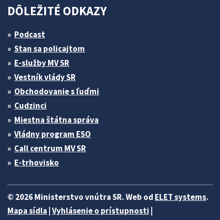
DÔLEŽITÉ ODKAZY
Podcast
Stan sa policajtom
E-služby MV SR
Vestník vlády SR
Obchodovanie s ľuďmi
Cudzinci
Miestna štátna správa
Vládny program ESO
Call centrum MV SR
E-trhovisko
© 2026 Ministerstvo vnútra SR. Web od
ELET systems
.
Mapa sídla
|
Vyhlásenie o prístupnosti
|