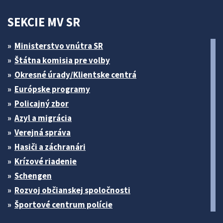
SEKCIE MV SR
Ministerstvo vnútra SR
Štátna komisia pre volby
Okresné úrady/Klientske centrá
Európske programy
Policajný zbor
Azyl a migrácia
Verejná správa
Hasiči a záchranári
Krízové riadenie
Schengen
Rozvoj občianskej spoločnosti
Športové centrum polície