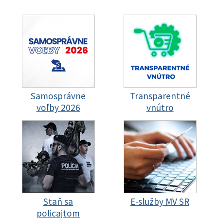
Samosprávne
Transparentné
voľby 2026
vnútro
Staň sa
E-služby MV SR
policajtom