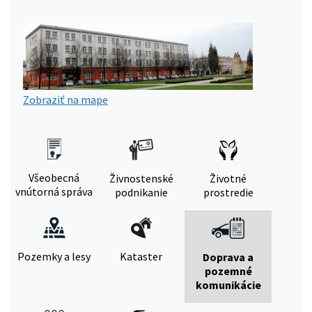
Zobraziť na mape
Všeobecná
Živnostenské
Životné
vnútorná správa
podnikanie
prostredie
Pozemky a lesy
Kataster
Doprava a
pozemné
komunikácie