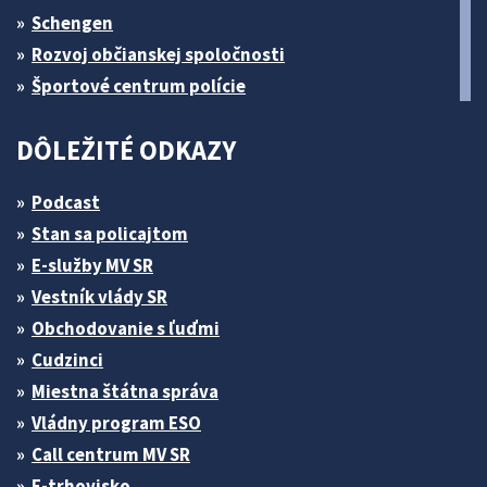
Schengen
Rozvoj občianskej spoločnosti
Športové centrum polície
DÔLEŽITÉ ODKAZY
Podcast
Stan sa policajtom
E-služby MV SR
Vestník vlády SR
Obchodovanie s ľuďmi
Cudzinci
Miestna štátna správa
Vládny program ESO
Call centrum MV SR
E-trhovisko