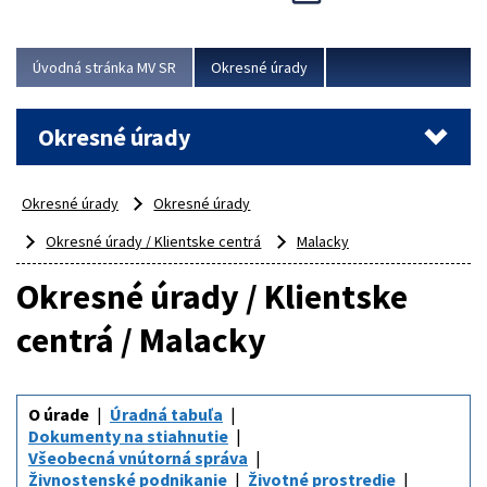
Novinky predstavili na...
Viac
Úvodná stránka MV SR
Okresné úrady
Okresné úrady
Okresné úrady
Okresné úrady
Okresné úrady / Klientske centrá
Malacky
Okresné úrady / Klientske
centrá / Malacky
O úrade
Úradná tabuľa
Dokumenty na stiahnutie
Všeobecná vnútorná správa
Živnostenské podnikanie
Životné prostredie