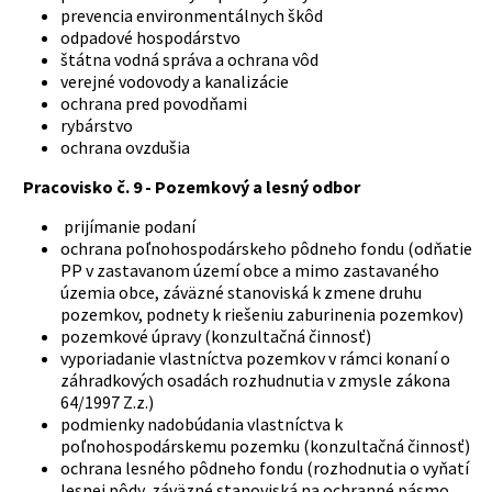
prevencia environmentálnych škôd
odpadové hospodárstvo
štátna vodná správa a ochrana vôd
verejné vodovody a kanalizácie
ochrana pred povodňami
rybárstvo
ochrana ovzdušia
Pracovisko č. 9 -
Pozemkový a lesný odbor
prijímanie podaní
ochrana poľnohospodárskeho pôdneho fondu (odňatie
PP v zastavanom území obce a mimo zastavaného
územia obce, záväzné stanoviská k zmene druhu
pozemkov, podnety k riešeniu zaburinenia pozemkov)
pozemkové úpravy (konzultačná činnosť)
vyporiadanie vlastníctva pozemkov v rámci konaní o
záhradkových osadách rozhudnutia v zmysle zákona
64/1997 Z.z.)
podmienky nadobúdania vlastníctva k
poľnohospodárskemu pozemku (konzultačná činnosť)
ochrana lesného pôdneho fondu (rozhodnutia o vyňatí
lesnej pôdy, záväzné stanoviská na ochranné pásmo