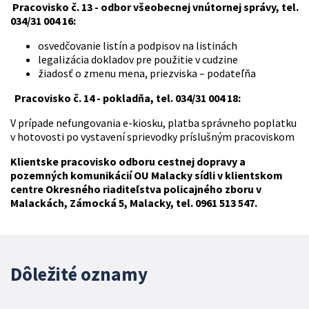
Pracovisko č. 13 - odbor všeobecnej vnútornej správy, tel.
034/31 004 16:
osvedčovanie listín a podpisov na listinách
legalizácia dokladov pre použitie v cudzine
žiadosť o zmenu mena, priezviska – podateľňa
Pracovisko č. 14 - pokladňa, tel. 034/31 004 18:
V prípade nefungovania e-kiosku, platba správneho poplatku
v hotovosti po vystavení sprievodky príslušným pracoviskom
Klientske pracovisko odboru cestnej dopravy a
pozemných komunikácií OU Malacky sídli v klientskom
centre Okresného riaditeľstva policajného zboru v
Malackách, Zámocká 5, Malacky, tel. 0961 513 547.
Dôležité oznamy