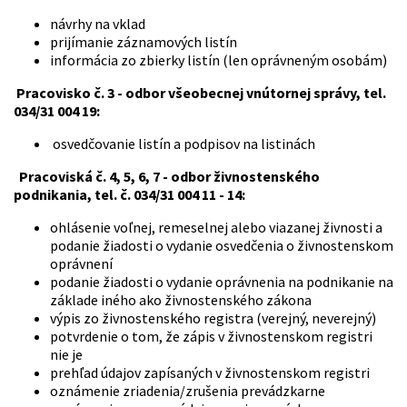
návrhy na vklad
prijímanie záznamových listín
informácia zo zbierky listín (len oprávneným osobám)
Pracovisko č. 3 - odbor všeobecnej vnútornej správy, tel.
034/31 004 19:
osvedčovanie listín a podpisov na listinách
Pracoviská č. 4, 5, 6, 7 - odbor živnostenského
podnikania, tel. č. 034/31 004 11 - 14:
ohlásenie voľnej, remeselnej alebo viazanej živnosti a
podanie žiadosti o vydanie osvedčenia o živnostenskom
oprávnení
podanie žiadosti o vydanie oprávnenia na podnikanie na
základe iného ako živnostenského zákona
výpis zo živnostenského registra (verejný, neverejný)
potvrdenie o tom, že zápis v živnostenskom registri
nie je
prehľad údajov zapísaných v živnostenskom registri
oznámenie zriadenia/zrušenia prevádzkarne