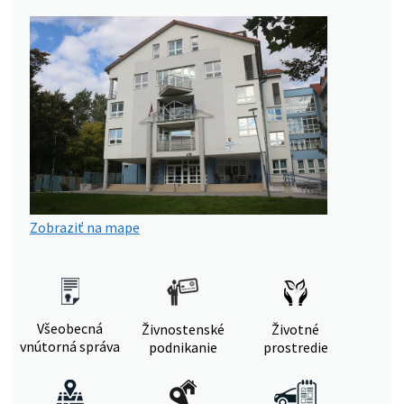
Zobraziť na mape
Všeobecná
Živnostenské
Životné
vnútorná správa
podnikanie
prostredie