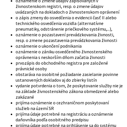
oznámenie o zmene údajov zapisovaných v
živnostenskom registri, resp. o zmene údajov
uvádzaných na dokladoch o živnostenskom oprávnení
o zápis zmeny do osvedčenia o evidencii časť II alebo
technického osvedčenia vozidla (alternatívne
pneumatiky, odstránenie priečkového systému,...),
oznámenie o pozastavení prevádzkovania živnosti,
resp. o zmene pozastavenia prevádzkovania živnosti
oznámenie o ukončení podnikania
oznámenie o zániku osvedčeného živnostenského
oprávnenia s neskorším dňom začatia živnosti
prvozápis do obchodného registra pre založené
právnické osoby
obstaráva na osobitné požiadanie zasielanie povinne
ustanovených dokladov aj do zbierky listín
vydanie potvrdenia o tom, že poskytovanie služby nie je
na základe živnostenského zákona obmedzené alebo
zakázané
prijíma oznámenie o cezhraničnom poskytovaní
služieb na území SR
prijíma údaje potrebné na registráciu a oznámenie
daňovníka podľa osobitného predpisu
prijíma údaje potrebné na prihlásenie sa do systému