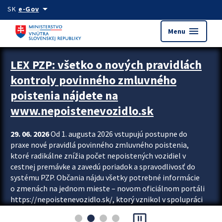
Preskocit na hlavný obsah
arrow_drop_down
SK
e-Gov
menu
Menu
Zastavit automatický posun upútavok
LEX PZP: všetko o nových pravidlách
kontroly povinného zmluvného
poistenia nájdete na
www.nepoistenevozidlo.sk
29. 06. 2026
Od 1. augusta 2026 vstupujú postupne do
praxe nové pravidlá povinného zmluvného poistenia,
ktoré radikálne znížia počet nepoistených vozidiel v
cestnej premávke a zavedú poriadok a spravodlivosť do
systému PZP. Občania nájdu všetky potrebné informácie
o zmenách na jednom mieste – novom oficiálnom portáli
https://nepoistenevozidlo.sk/, ktorý vznikol v spolupráci
Slovenskej kancelárie poisťovateľov (SKP), Slovenskej
pause_presentation
asociácie poisťovní (SLASPO) a Ministerstva vnútra SR.