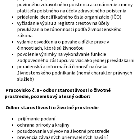
povinného zdravotného poistenia a oznámenie zmeny
platiteľa poistného na účely zdravotného poistenia
pridelenie identifikačného čísla organizácie (IČO)
vyžiadanie výpisu z registra trestov na účely
preukázania bezúhonnosti podľa živnostenského
zákona
vydanie osvedčenia o povahe a dĺžke praxe v
činnostiach, ktoré sú živnosťou
povolenie výnimky na vykonávanie funkcie
zodpovedného zástupcu vo viac ako jednej prevádzkarni
poradenská a informačná činnosť na úseku
živnostenského podnikania (nemá charakter právnych
služieb)
Pracovisko č. 8 - odbor starostlivosti o životné
prostredie, pozemkový a lesný odbor:
Odbor starostlivosti o životné prostredie
prijímanie podaní
ochrana prírody a krajiny
posudzovanie vplyvov na životné prostredie
prevencia závažných priemyselných havárií