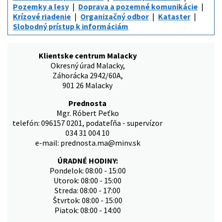
Pozemky a lesy
Doprava a pozemné komunikácie
Krízové riadenie
Organizačný odbor
Kataster
Slobodný prístup k informáciám
Klientske centrum Malacky
Okresný úrad Malacky,
Záhorácka 2942/60A,
901 26 Malacky
Prednosta
Mgr. Róbert Peťko
telefón: 096157 0201, podateľňa - supervízor
034 31 004 10
e-mail: prednosta.ma@minv.sk
ÚRADNÉ HODINY:
Pondelok: 08:00 - 15:00
Utorok: 08:00 - 15:00
Streda: 08:00 - 17:00
Štvrtok: 08:00 - 15:00
Piatok: 08:00 - 14:00