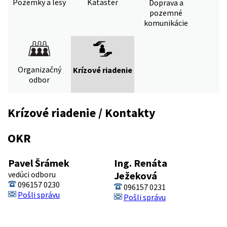
Pozemky a lesy
Kataster
Doprava a
pozemné
komunikácie
Organizačný
Krízové riadenie
odbor
Krízové riadenie / Kontakty
OKR
Pavel Šrámek
Ing. Renáta
vedúci odboru
Ježeková
096157 0230
096157 0231
Pošli správu
Pošli správu