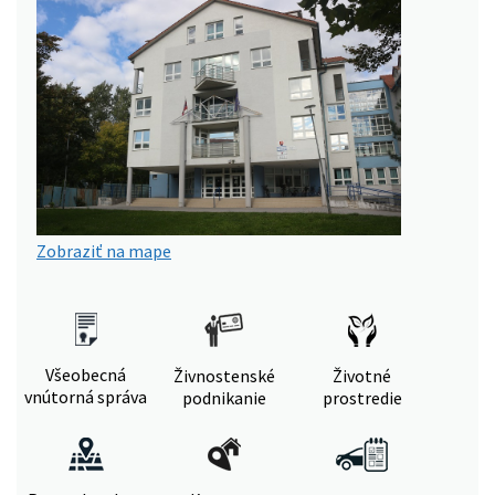
Zobraziť na mape
Všeobecná
Živnostenské
Životné
vnútorná správa
podnikanie
prostredie