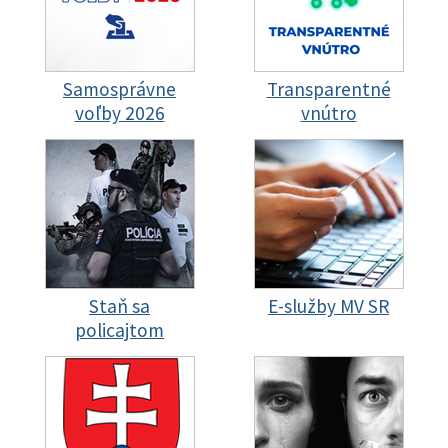
Samosprávne
Transparentné
voľby 2026
vnútro
Staň sa
E-služby MV SR
policajtom