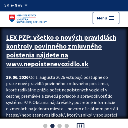
Preskocit na hlavný obsah
arrow_drop_down
SK
e-Gov
menu
Menu
Zastavit automatický posun upútavok
LEX PZP: všetko o nových pravidlách
kontroly povinného zmluvného
poistenia nájdete na
www.nepoistenevozidlo.sk
29. 06. 2026
Od 1. augusta 2026 vstupujú postupne do
praxe nové pravidlá povinného zmluvného poistenia,
ktoré radikálne znížia počet nepoistených vozidiel v
cestnej premávke a zavedú poriadok a spravodlivosť do
systému PZP. Občania nájdu všetky potrebné informácie
o zmenách na jednom mieste – novom oficiálnom portáli
https://nepoistenevozidlo.sk/, ktorý vznikol v spolupráci
Slovenskej kancelárie poisťovateľov (SKP), Slovenskej
pause_presentation
asociácie poisťovní (SLASPO) a Ministerstva vnútra SR.