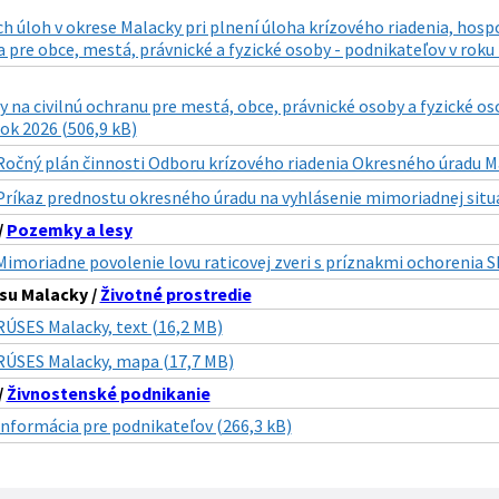
h úloh v okrese Malacky pri plnení úloha krízového riadenia, hospo
 pre obce, mestá, právnické a fyzické osoby - podnikateľov v roku
y na civilnú ochranu pre mestá, obce, právnické osoby a fyzické 
ok 2026 (506,9 kB)
Ročný plán činnosti Odboru krízového riadenia Okresného úradu Ma
Príkaz prednostu okresného úradu na vyhlásenie mimoriadnej situá
/
Pozemky a lesy
Mimoriadne povolenie lovu raticovej zveri s príznakmi ochorenia S
su Malacky /
Životné prostredie
RÚSES Malacky, text (16,2 MB)
RÚSES Malacky, mapa (17,7 MB)
/
Živnostenské podnikanie
Informácia pre podnikateľov (266,3 kB)