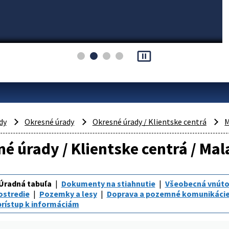
pause_presentation
dy
Okresné úrady
Okresné úrady / Klientske centrá
M
é úrady / Klientske centrá / Ma
Úradná tabuľa
Dokumenty na stiahnutie
Všeobecná vnúto
ostredie
Pozemky a lesy
Doprava a pozemné komunikáci
rístup k informáciám