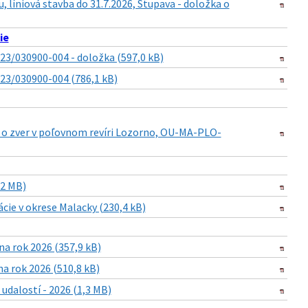
, líniová stavba do 31.7.2026, Stupava - doložka o
ie
23/030900-004 - doložka (597,0 kB)
023/030900-004 (786,1 kB)
i o zver v poľovnom revíri Lozorno, OU-MA-PLO-
,2 MB)
cie v okrese Malacky (230,4 kB)
a rok 2026 (357,9 kB)
a rok 2026 (510,8 kB)
dalostí - 2026 (1,3 MB)