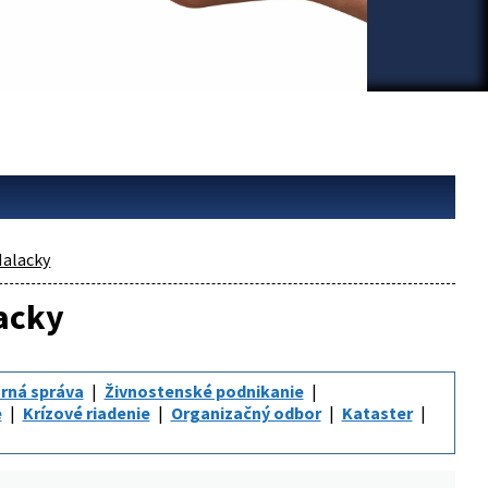
alacky
lacky
rná správa
Živnostenské podnikanie
e
Krízové riadenie
Organizačný odbor
Kataster