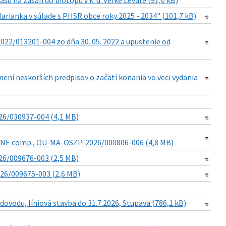
su na zásah do biotopu v k. ú. Veľké Leváre (97,0 kB)
anka v súlade s PHSR obce roky 2025 - 2034" (101,7 kB)
22/013201-004 zo dňa 30. 05. 2022 a upustenie od
znení neskorších predpisov o začatí konania vo veci vydania
6/030937-004 (4,1 MB)
STONE comp., OU-MA-OSZP-2026/000806-006 (4,8 MB)
26/009676-003 (2,5 MB)
026/009675-003 (2,6 MB)
ovodu, líniová stavba do 31.7.2026, Stupava (786,1 kB)