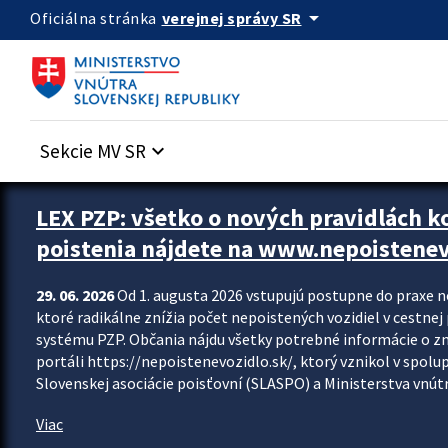
Preskocit na hlavný obsah
arrow_drop_down
verejnej správy SR
Oficiálna stránka
Sekcie MV SR
keyboard_arrow_down
Zastavit automatický posun upútavok
LEX PZP: všetko o nových pravidlách 
poistenia nájdete na www.nepoistenev
29. 06. 2026
Od 1. augusta 2026 vstupujú postupne do praxe 
ktoré radikálne znížia počet nepoistených vozidiel v cestne
systému PZP. Občania nájdu všetky potrebné informácie o 
portáli https://nepoistenevozidlo.sk/, ktorý vznikol v spolu
Slovenskej asociácie poisťovní (SLASPO) a Ministerstva vnútra
Viac