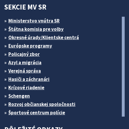
SEKCIE MV SR
Ministerstvo vnútra SR
Štátna komisia pre volby
Okresné úrady/Klientske centrá
Európske programy
Policajný zbor
Azyl a migrácia
Verejná správa
Hasiči a záchranári
Krízové riadenie
Schengen
Rozvoj občianskej spoločnosti
Športové centrum polície