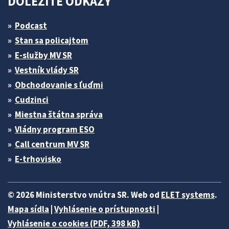
DÔLEŽITÉ ODKAZY
Podcast
Stan sa policajtom
E-služby MV SR
Vestník vlády SR
Obchodovanie s ľuďmi
Cudzinci
Miestna štátna správa
Vládny program ESO
Call centrum MV SR
E-trhovisko
© 2026 Ministerstvo vnútra SR. Web od
ELET systems
.
Mapa sídla
|
Vyhlásenie o prístupnosti
|
Vyhlásenie o cookies (PDF, 398 kB)