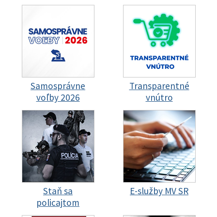
Samosprávne
Transparentné
voľby 2026
vnútro
Staň sa
E-služby MV SR
policajtom