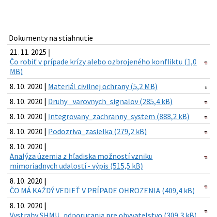
Dokumenty na stiahnutie
21. 11. 2025 |
Čo robiť v prípade krízy alebo ozbrojeného konfliktu (1,0
MB)
8. 10. 2020 |
Materiál civilnej ochrany (5,2 MB)
8. 10. 2020 |
Druhy _varovnych_signalov (285,4 kB)
8. 10. 2020 |
Integrovany_zachranny_system (888,2 kB)
8. 10. 2020 |
Podozriva_zasielka (279,2 kB)
8. 10. 2020 |
Analýza územia z hľadiska možností vzniku
mimoriadnych udalostí - výpis (515,5 kB)
8. 10. 2020 |
ČO MÁ KAŽDÝ VEDIEŤ V PRÍPADE OHROZENIA (409,4 kB)
8. 10. 2020 |
Vystrahy SHMU_odporucania pre obyvatelstvo (309,3 kB)