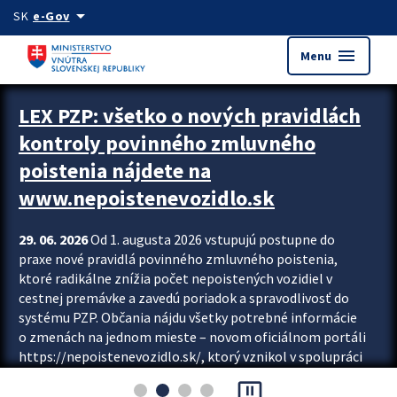
Preskocit na hlavný obsah
arrow_drop_down
SK
e-Gov
menu
Menu
Zastavit automatický posun upútavok
LEX PZP: všetko o nových pravidlách
kontroly povinného zmluvného
poistenia nájdete na
www.nepoistenevozidlo.sk
29. 06. 2026
Od 1. augusta 2026 vstupujú postupne do
praxe nové pravidlá povinného zmluvného poistenia,
ktoré radikálne znížia počet nepoistených vozidiel v
cestnej premávke a zavedú poriadok a spravodlivosť do
systému PZP. Občania nájdu všetky potrebné informácie
o zmenách na jednom mieste – novom oficiálnom portáli
https://nepoistenevozidlo.sk/, ktorý vznikol v spolupráci
Slovenskej kancelárie poisťovateľov (SKP), Slovenskej
pause_presentation
asociácie poisťovní (SLASPO) a Ministerstva vnútra SR.