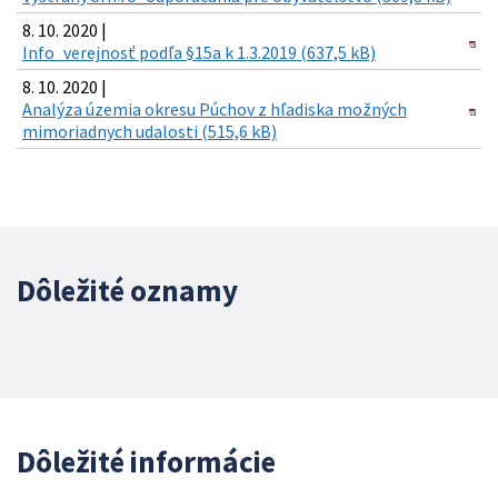
8. 10. 2020 |
Info_verejnosť podľa §15a k 1.3.2019 (637,5 kB)
8. 10. 2020 |
Analýza územia okresu Púchov z hľadiska možných
mimoriadnych udalosti (515,6 kB)
Dôležité oznamy
Dôležité informácie