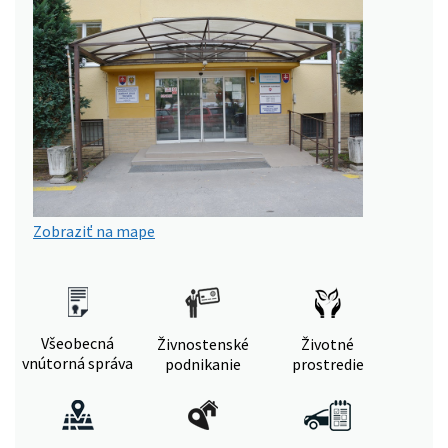
Zobraziť na mape
Všeobecná
Živnostenské
Životné
vnútorná správa
podnikanie
prostredie