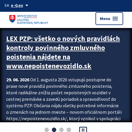
Preskocit na hlavný obsah
arrow_drop_down
SK
e-Gov
menu
Menu
Zastavit automatický posun upútavok
LEX PZP: všetko o nových pravidlách
kontroly povinného zmluvného
poistenia nájdete na
www.nepoistenevozidlo.sk
29. 06. 2026
Od 1. augusta 2026 vstupujú postupne do
praxe nové pravidlá povinného zmluvného poistenia,
ktoré radikálne znížia počet nepoistených vozidiel v
cestnej premávke a zavedú poriadok a spravodlivosť do
systému PZP. Občania nájdu všetky potrebné informácie
o zmenách na jednom mieste – novom oficiálnom portáli
https://nepoistenevozidlo.sk/, ktorý vznikol v spolupráci
Slovenskej kancelárie poisťovateľov (SKP), Slovenskej
pause_presentation
asociácie poisťovní (SLASPO) a Ministerstva vnútra SR.