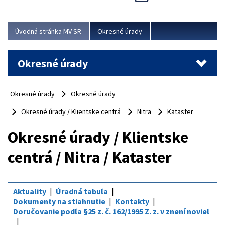
Novinky predstavili na...
Viac
Úvodná stránka MV SR
Okresné úrady
Okresné úrady
Okresné úrady
Okresné úrady
Okresné úrady / Klientske centrá
Nitra
Kataster
Okresné úrady / Klientske
centrá / Nitra / Kataster
Aktuality
Úradná tabuľa
Dokumenty na stiahnutie
Kontakty
Doručovanie podľa §25 z. č. 162/1995 Z. z. v znení noviel