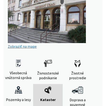
Zobraziť na mape
Všeobecná
Živnostenské
Životné
vnútorná správa
podnikanie
prostredie
Pozemky a lesy
Kataster
Doprava a
pozemné