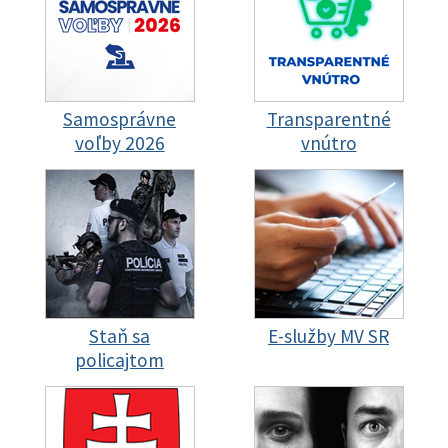
Samosprávne
Transparentné
voľby 2026
vnútro
Staň sa
E-služby MV SR
policajtom