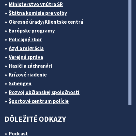
Ministerstvo vnútra SR
Štátna komisia pre volby
Okresné úrady/Klientske centrá
Európske programy
Policajný zbor
Azyl a migrácia
Verejná správa
Hasiči a záchranári
Krízové riadenie
Schengen
Rozvoj občianskej spoločnosti
Športové centrum polície
DÔLEŽITÉ ODKAZY
Podcast