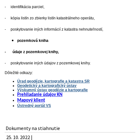
- identifikácia parciel,
- kópia listín zo zbierky listín katastrálneho operátu,
- poskytovanie iných informácií z katastra nehnuteľností,
pozemková kniha
- údaje z pozemkovej knihy,
- poskytovanie iných údajov z pozemkovej knihy.
Dôležité odkazy:
Úrad geodézie, kartografie a katastra SR
Geodetický a kartografický ústav
Výskumný ústav geodézie a kartografie
Prehliadanie údajov KN
Mapový klient
Ústredný portál VS
Dokumenty na stiahnutie
25. 10. 2022 |