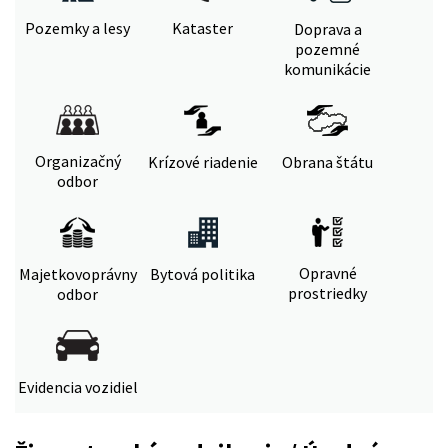
Pozemky a lesy
Kataster
Doprava a
pozemné
komunikácie
Organizačný
Krízové riadenie
Obrana štátu
odbor
Opravné
Majetkovoprávny
Bytová politika
prostriedky
odbor
Evidencia vozidiel