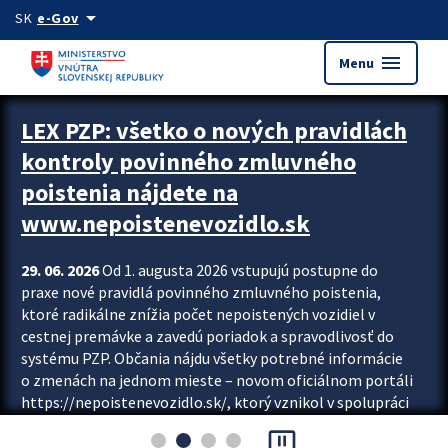
Preskocit na hlavný obsah
arrow_drop_down
SK
e-Gov
menu
Menu
Zastavit automatický posun upútavok
LEX PZP: všetko o nových pravidlách
kontroly povinného zmluvného
poistenia nájdete na
www.nepoistenevozidlo.sk
29. 06. 2026
Od 1. augusta 2026 vstupujú postupne do
praxe nové pravidlá povinného zmluvného poistenia,
ktoré radikálne znížia počet nepoistených vozidiel v
cestnej premávke a zavedú poriadok a spravodlivosť do
systému PZP. Občania nájdu všetky potrebné informácie
o zmenách na jednom mieste – novom oficiálnom portáli
https://nepoistenevozidlo.sk/, ktorý vznikol v spolupráci
Slovenskej kancelárie poisťovateľov (SKP), Slovenskej
pause_presentation
asociácie poisťovní (SLASPO) a Ministerstva vnútra SR.