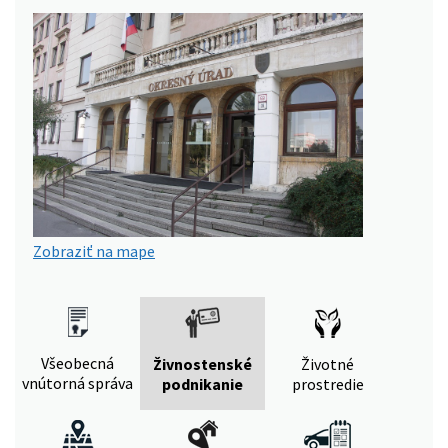
Zobraziť na mape
Všeobecná
Živnostenské
Životné
vnútorná správa
podnikanie
prostredie