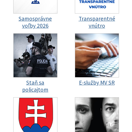
Samosprávne
Transparentné
voľby 2026
vnútro
Staň sa
E-služby MV SR
policajtom