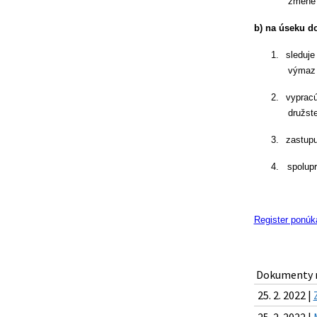
zmene 
b) na úseku do
1.
sleduje
výmaz z
2.
vypracú
družste
3.
zastupu
4.
spolupr
Register ponúk
Dokumenty n
25. 2. 2022 |