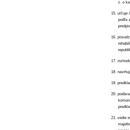
z. o ka
15.
určuje 
podľa 
predpis
16.
posudzu
rehabi
republi
17.
rozhodu
18.
navrhuj
19.
predkla
20.
podáva 
komuná
predkl
21.
vedie e
majetk