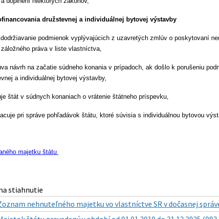
a doplnení niektorých zákonov,
financovania družstevnej a individuálnej bytovej výstavby
 dodržiavanie podmienok vyplývajúcich z uzavretých zmlúv o poskytovaní ne
áložného práva v liste vlastníctva,
va návrh na začatie súdneho konania v prípadoch, ak došlo k porušeniu podm
vnej a individuálnej bytovej výstavby,
je štát v súdnych konaniach o vrátenie štátneho príspevku,
acuje pri správe pohľadávok štátu, ktoré súvisia s individuálnou bytovou výs
aného majetku štátu
a stiahnutie
Zoznam nehnuteľného majetku vo vlastníctve SR v dočasnej správe 