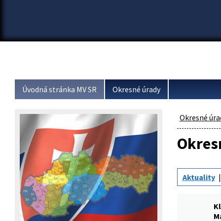
Úvodná stránka MV SR
Okresné úrady
Okresné úra
Okresn
Aktuality
Kl
M