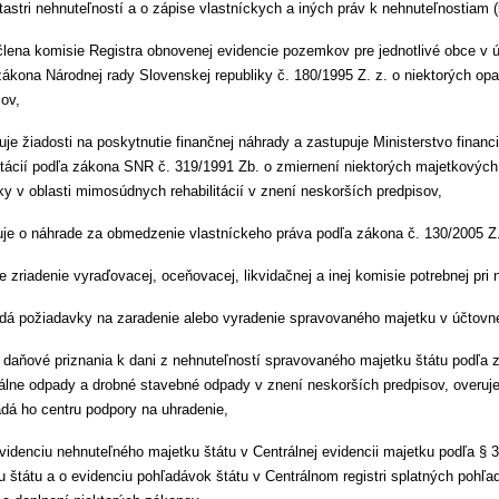
tastri nehnuteľností a o zápise vlastníckych a iných práv k nehnuteľnostiam 
člena komisie Registra obnovenej evidencie pozemkov pre jednotlivé obce v
zákona Národnej rady Slovenskej republiky č. 180/1995 Z. z. o niektorých op
ov,
je žiadosti na poskytnutie finančnej náhrady a zastupuje Ministerstvo finan
litácií podľa zákona SNR č. 319/1991 Zb. o zmiernení niektorých majetkových
ky v oblasti mimosúdnych rehabilitácií v znení neskorších predpisov,
je o náhrade za obmedzenie vlastníckeho práva podľa zákona č. 130/2005 Z. 
e zriadenie vyraďovacej, oceňovacej, likvidačnej a inej komisie potrebnej pri
dá požiadavky na zaradenie alebo vyradenie spravovaného majetku v účtovnej 
daňové priznania k dani z nehnuteľností spravovaného majetku štátu podľa 
lne odpady a drobné stavebné odpady v znení neskorších predpisov, overuje
adá ho centru podpory na uhradenie,
videnciu nehnuteľného majetku štátu v Centrálnej evidencii majetku podľa § 
u štátu a o evidenciu pohľadávok štátu v Centrálnom registri splatných pohľa