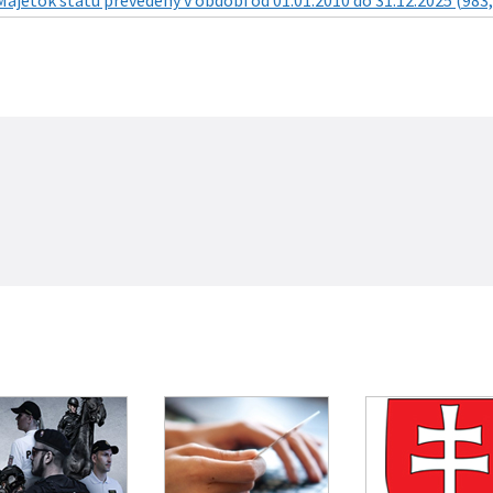
Majetok štátu prevedený v období od 01.01.2010 do 31.12.2025 (983,