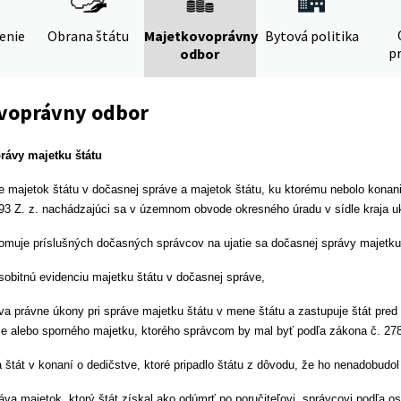
denie
Obrana štátu
Majetkovoprávny
Bytová politika
pr
odbor
voprávny odbor
rávy majetku štátu
e majetok štátu v dočasnej správe a majetok štátu, ku ktorému nebolo konan
93 Z. z. nachádzajúci sa v územnom obvode okresného úradu v sídle kraja u
muje príslušných dočasných správcov na ujatie sa dočasnej správy majetku
sobitnú evidenciu majetku štátu v dočasnej správe,
a právne úkony pri správe majetku štátu v mene štátu a zastupuje štát pred 
je alebo sporného majetku, ktorého správcom by mal byť podľa zákona č. 278/
 štát v konaní o dedičstve, ktoré pripadlo štátu z dôvodu, že ho nenadobudol
va majetok, ktorý štát získal ako odúmrť po poručiteľovi, správcovi podľa os