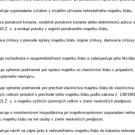
čuje vyporiadanie vzťahov z trvalého užívania nehnuteľného majetku štátu,
a ponukové konanie, osobitné ponukové konanie alebo elektronickú aukciu 
3 Z. z. a eviduje ponuky v registri ponúkaného majetku štátu,
va zmluvy o prevode správy majetku štátu, kúpne zmluvy, darovacie zmluvy
uje rozhodnutia o neupotrebiteľnosti majetku štátu a zabezpečuje jeho likvidác
je splnenie podmienok pre správu majetku vo vlastníctve štátu v prípadoch, 
e právneho nástupcu,
je splnenie podmienok pre prechod vlastníctva majetku štátu do vlastníctv
m celkom protokol o prechode tohto majetku štátu podľa zákona č. 138/1991
01 Z. z. o majetku vyšších územných celkov v znení neskorších predpisov,
acuje s ministerstvom hospodárstva pri majetkovoprávnom usporiadaní nehn
u majetku štátu na iné osoby v znení neskorších predpisov,
čuje návrh na zápis práv k nehnuteľnému majetku štátu do katastra nehnuteľ