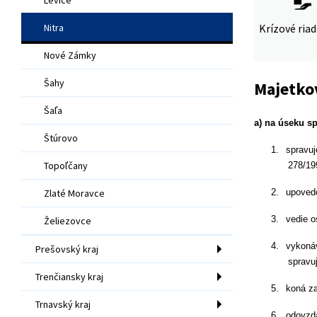
Nitra
Krízové ria
Nové Zámky
Šahy
Majetko
Šaľa
a) na úseku sp
Štúrovo
1.
spravuj
Topoľčany
278/19
Zlaté Moravce
2.
upovedo
Želiezovce
3.
vedie o
4.
vykonáv
Prešovský kraj
spravu
Trenčiansky kraj
5.
koná za
Trnavský kraj
6.
odovzdá