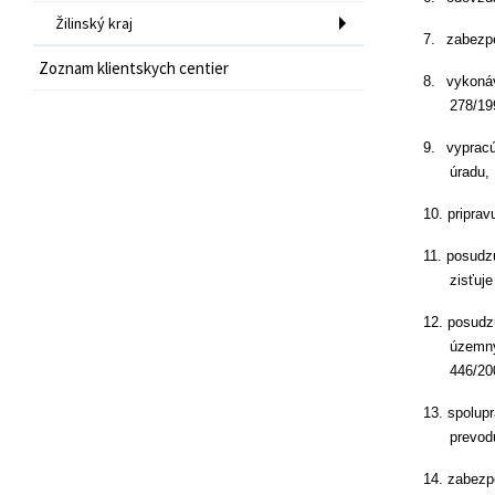
Žilinský kraj
7.
zabezpe
Zoznam klientskych centier
8.
vykonáv
278/199
9.
vypracú
úradu,
10.
priprav
11.
posudzu
zisťuj
12.
posudzu
územný
446/20
13.
spolupr
prevod
14.
zabezpe