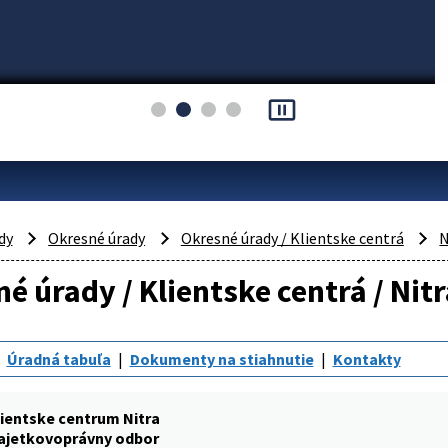
pause_presentation
dy
Okresné úrady
Okresné úrady / Klientske centrá
N
é úrady / Klientske centrá / Ni
Úradná tabuľa
Dokumenty na stiahnutie
Kontakty
ientske centrum Nitra
ajetkovoprávny odbor