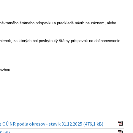
návratného štátneho príspevku a predkladá návrh na záznam, alebo
ienok, za ktorých bol poskytnutý štátny príspevok na dofinancovanie
tavbou.
OÚ NR podla okresov - stav k 31.12.2025 (476,1 kB)