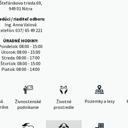
Štefánikova trieda 69,
949 01 Nitra
edúci / riaditeľ odboru
Ing. Anna Valová
telefón: 037/ 65 49 221
ÚRADNÉ HODINY:
Pondelok: 08:00 - 15:00
Utorok: 08:00 - 15:00
Streda: 08:00 - 17:00
Štvrtok: 08:00 - 15:00
Piatok: 08:00 - 14:00
ná
Pozemky a lesy
Živnostenské
Životné
ráva
podnikanie
prostredie