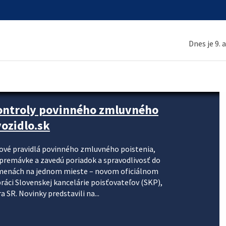
Dnes je 9. 
kontroly povinného zmluvného
ozidlo.sk
nové pravidlá povinného zmluvného poistenia,
j premávke a zavedú poriadok a spravodlivosť do
zmenách na jednom mieste – novom oficiálnom
práci Slovenskej kancelárie poisťovateľov (SKP),
 SR. Novinky predstavili na...