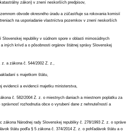
(katastrálny zákon) v znení neskorších predpisov,
 územnom obvode okresného úradu a zúčastňuje sa rokovania komisií
atreniach na usporiadanie vlastníctva pozemkov v znení neskorších
cií Slovenskej republiky v súdnom spore v oblasti mimosúdnych
 a iných krívd a o pôsobnosti orgánov štátnej správy Slovenskej
z. a zákona č. 544/2002 Z. z.,
 nakladaní s majetkom štátu,
evidencii a evidencii majetku ministerstva,
zákona č. 582/2004 Z. z. o miestnych daniach a miestnom poplatku za
 správnosť rozhodnutia obce o vyrubení dane z nehnuteľností a
3c zákona Národnej rady Slovenskej republiky č. 278/1993 Z. z. o správe
dávok štátu podľa § 5 zákona č. 374/2014 Z. z. o pohľadávok štátu a o