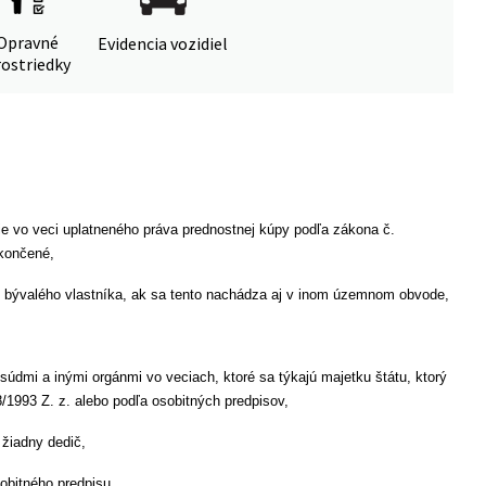
Opravné
Evidencia vozidiel
ostriedky
ie vo veci uplatneného práva prednostnej kúpy podľa zákona č.
končené,
 bývalého vlastníka, ak sa tento nachádza aj v inom územnom obvode,
súdmi a inými orgánmi vo veciach, ktoré sa týkajú majetku štátu, ktorý
1993 Z. z. alebo podľa osobitných predpisov,
 žiadny dedič,
obitného predpisu,