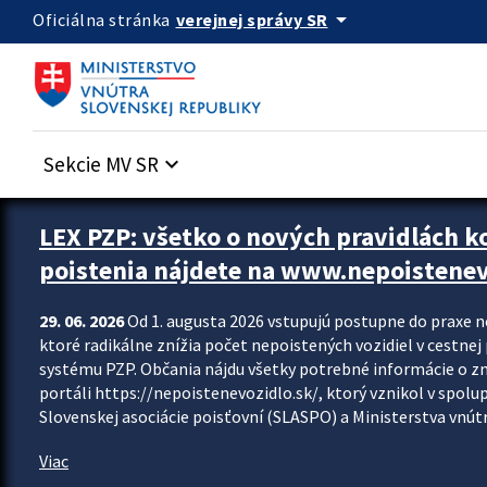
Preskocit na hlavný obsah
arrow_drop_down
verejnej správy SR
Oficiálna stránka
Sekcie MV SR
keyboard_arrow_down
Zastavit automatický posun upútavok
LEX PZP: všetko o nových pravidlách 
poistenia nájdete na www.nepoistenev
29. 06. 2026
Od 1. augusta 2026 vstupujú postupne do praxe 
ktoré radikálne znížia počet nepoistených vozidiel v cestne
systému PZP. Občania nájdu všetky potrebné informácie o 
portáli https://nepoistenevozidlo.sk/, ktorý vznikol v spolu
Slovenskej asociácie poisťovní (SLASPO) a Ministerstva vnútra
Viac