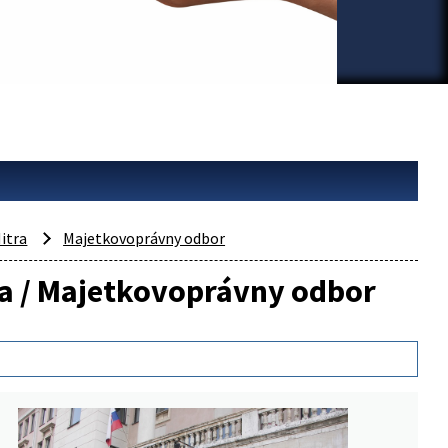
itra
Majetkovoprávny odbor
tra / Majetkovoprávny odbor