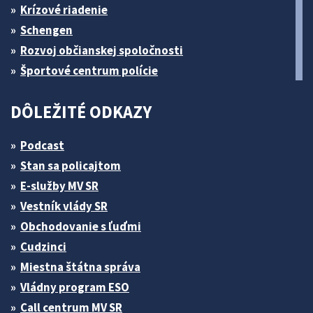
Krízové riadenie
Schengen
Rozvoj občianskej spoločnosti
Športové centrum polície
DÔLEŽITÉ ODKAZY
Podcast
Stan sa policajtom
E-služby MV SR
Vestník vlády SR
Obchodovanie s ľuďmi
Cudzinci
Miestna štátna správa
Vládny program ESO
Call centrum MV SR