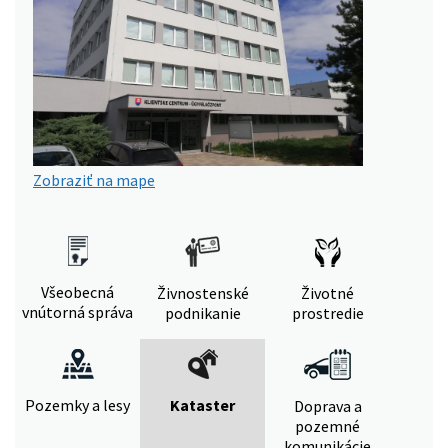
Zobraziť na mape
Všeobecná
Živnostenské
Životné
vnútorná správa
podnikanie
prostredie
Pozemky a lesy
Kataster
Doprava a
pozemné
komunikácie