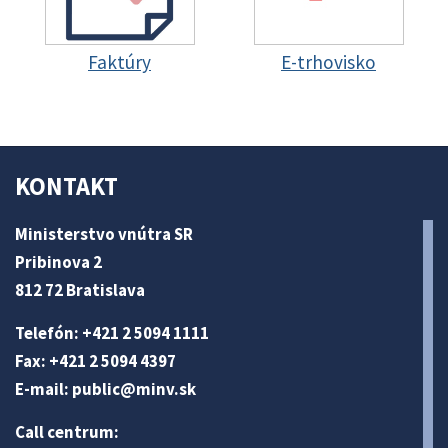
Faktúry
E-trhovisko
KONTAKT
Ministerstvo vnútra SR
Pribinova 2
812 72 Bratislava
Telefón: +421 2 5094 1111
Fax: +421 2 5094 4397
E-mail:
public@minv
.sk
Call centrum: