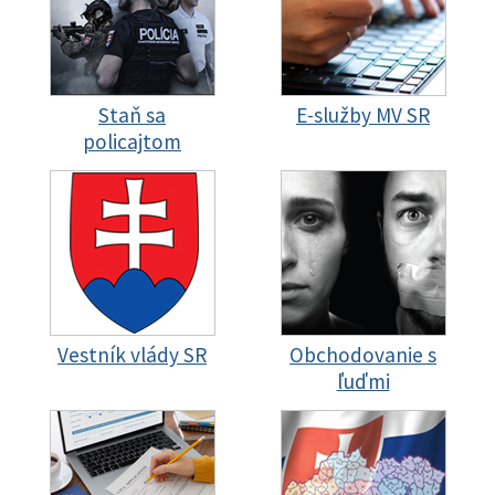
Staň sa
E-služby MV SR
policajtom
Vestník vlády SR
Obchodovanie s
ľuďmi