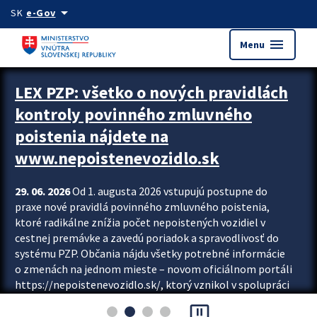
Preskocit na hlavný obsah
arrow_drop_down
SK
e-Gov
menu
Menu
Zastavit automatický posun upútavok
LEX PZP: všetko o nových pravidlách
kontroly povinného zmluvného
poistenia nájdete na
www.nepoistenevozidlo.sk
29. 06. 2026
Od 1. augusta 2026 vstupujú postupne do
praxe nové pravidlá povinného zmluvného poistenia,
ktoré radikálne znížia počet nepoistených vozidiel v
cestnej premávke a zavedú poriadok a spravodlivosť do
systému PZP. Občania nájdu všetky potrebné informácie
o zmenách na jednom mieste – novom oficiálnom portáli
https://nepoistenevozidlo.sk/, ktorý vznikol v spolupráci
Slovenskej kancelárie poisťovateľov (SKP), Slovenskej
pause_presentation
asociácie poisťovní (SLASPO) a Ministerstva vnútra SR.