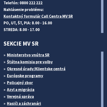
Telefón: 0800 222 222
Nahlásenie problému:
Kontaktný formulár Call Centra MV SR
PO, UT, ŠT, PIA: 8.00 - 16.00
STREDA: 8.00 - 17.00
SEKCIE MV SR
Ministerstvo vnútra SR
Štátna komisia pre volby
Okresné úrady/Klientske centrá
Európske programy
Policajný zbor
Azyl a migrácia
Verejná správa
Hasiči a záchranári