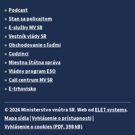
Podcast
Stan sa policajtom
E-služby MV SR
Vestník vlády SR
Obchodovanie s ľuďmi
Cudzinci
Miestna štátna správa
Vládny program ESO
Call centrum MV SR
E-trhovisko
© 2026 Ministerstvo vnútra SR. Web od
ELET systems
.
Mapa sídla
|
Vyhlásenie o prístupnosti
|
Vyhlásenie o cookies (PDF, 398 kB)