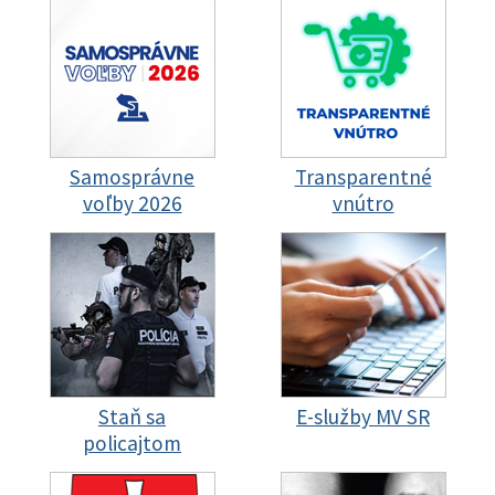
Samosprávne
Transparentné
voľby 2026
vnútro
Staň sa
E-služby MV SR
policajtom