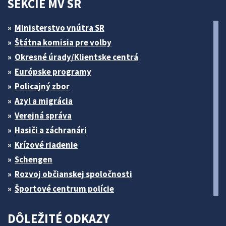
SEKCIE MV SR
Ministerstvo vnútra SR
Štátna komisia pre volby
Okresné úrady/Klientske centrá
Európske programy
Policajný zbor
Azyl a migrácia
Verejná správa
Hasiči a záchranári
Krízové riadenie
Schengen
Rozvoj občianskej spoločnosti
Športové centrum polície
DÔLEŽITÉ ODKAZY