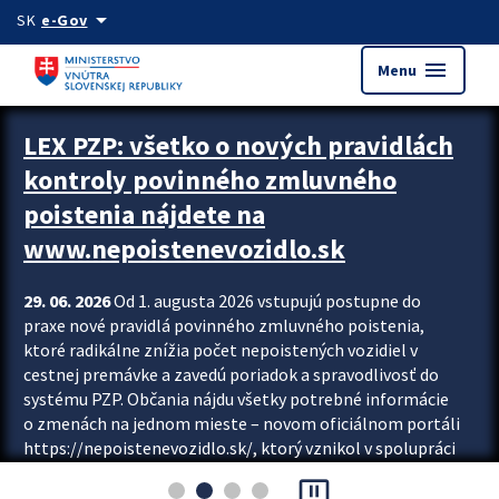
Preskocit na hlavný obsah
arrow_drop_down
SK
e-Gov
menu
Menu
Zastavit automatický posun upútavok
LEX PZP: všetko o nových pravidlách
kontroly povinného zmluvného
poistenia nájdete na
www.nepoistenevozidlo.sk
29. 06. 2026
Od 1. augusta 2026 vstupujú postupne do
praxe nové pravidlá povinného zmluvného poistenia,
ktoré radikálne znížia počet nepoistených vozidiel v
cestnej premávke a zavedú poriadok a spravodlivosť do
systému PZP. Občania nájdu všetky potrebné informácie
o zmenách na jednom mieste – novom oficiálnom portáli
https://nepoistenevozidlo.sk/, ktorý vznikol v spolupráci
Slovenskej kancelárie poisťovateľov (SKP), Slovenskej
pause_presentation
asociácie poisťovní (SLASPO) a Ministerstva vnútra SR.