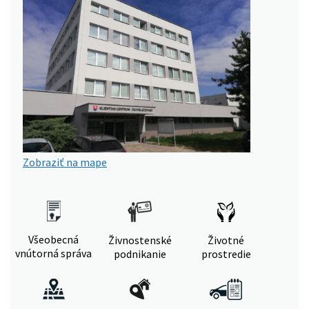
Zobraziť na mape
Všeobecná
Živnostenské
Životné
vnútorná správa
podnikanie
prostredie