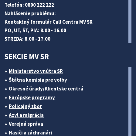
Telefón: 0800 222 222
Nahlásenie problému:
Kontaktný formulár Call Centra MV SR
PO, UT, ŠT, PIA: 8.00 - 16.00
STREDA: 8.00 - 17.00
SEKCIE MV SR
Ministerstvo vnútra SR
Štátna komisia pre volby
Okresné úrady/Klientske centrá
Európske programy
Policajný zbor
Azyl a migrácia
Verejná správa
Hasiči a záchranári