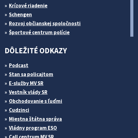
Krízové riadenie
Schengen
Rozvoj občianskej spoločnosti
Športové centrum polície
DÔLEŽITÉ ODKAZY
Podcast
Stan sa policajtom
E-služby MV SR
Vestník vlády SR
Obchodovanie s ľuďmi
Cudzinci
Miestna štátna správa
Vládny program ESO
Call centrum MV SR