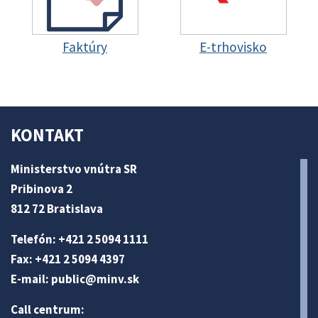
Faktúry
E-trhovisko
KONTAKT
Ministerstvo vnútra SR
Pribinova 2
812 72 Bratislava
Telefón: +421 2 5094 1111
Fax: +421 2 5094 4397
E-mail:
public@minv
.sk
Call centrum: