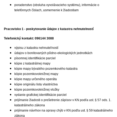
poradenstvo (obsluha vyvolávacieho systému), informácie o
telefónnych číslach, usmernenie k žiadostiam
Pracovisko 1 - poskytovanie údajov z katastra nehnutelností
Telefonický kontakt: 096144 3088
výpisu z katastra nehnuteľností
údajov o bonitovaných pôdno-ekologických jednotkách
písomnej identifikácie parciel
kópie z katastrálnej mapy
kópie mapy bývalého pozemkového katastra
kópie pozemkovoknižnej mapy
kópie mapy určeného operátu
kópie originálu listu vlastníctva
kópie pozemkovoknižnej vložky
vydanie grafickej identifikácie parciel
prijímanie žiadosti o prešetrenie zápisov v KN podľa ust. § 57 ods. 1.
katastrálneho zákona
prijímanie návrhov na opravy chýb v KN podľa ust. § 59 katastrálneho
zákona