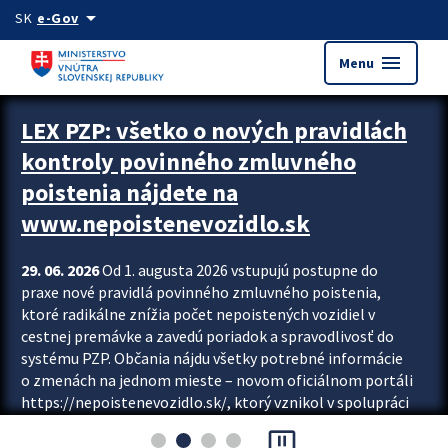
Preskocit na hlavný obsah
arrow_drop_down
SK
e-Gov
menu
Menu
Zastavit automatický posun upútavok
LEX PZP: všetko o nových pravidlách
kontroly povinného zmluvného
poistenia nájdete na
www.nepoistenevozidlo.sk
29. 06. 2026
Od 1. augusta 2026 vstupujú postupne do
praxe nové pravidlá povinného zmluvného poistenia,
ktoré radikálne znížia počet nepoistených vozidiel v
cestnej premávke a zavedú poriadok a spravodlivosť do
systému PZP. Občania nájdu všetky potrebné informácie
o zmenách na jednom mieste – novom oficiálnom portáli
https://nepoistenevozidlo.sk/, ktorý vznikol v spolupráci
Slovenskej kancelárie poisťovateľov (SKP), Slovenskej
pause_presentation
asociácie poisťovní (SLASPO) a Ministerstva vnútra SR.