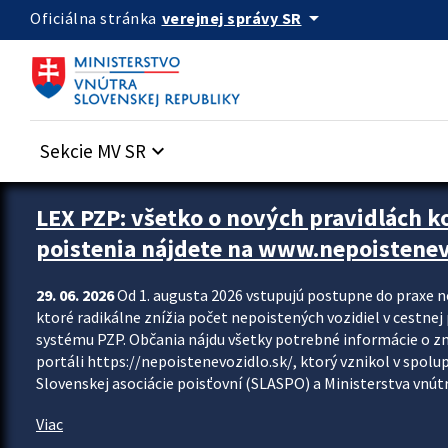
Preskocit na hlavný obsah
arrow_drop_down
verejnej správy SR
Oficiálna stránka
Sekcie MV SR
keyboard_arrow_down
Zastavit automatický posun upútavok
LEX PZP: všetko o nových pravidlách 
poistenia nájdete na www.nepoistenev
29. 06. 2026
Od 1. augusta 2026 vstupujú postupne do praxe 
ktoré radikálne znížia počet nepoistených vozidiel v cestne
systému PZP. Občania nájdu všetky potrebné informácie o 
portáli https://nepoistenevozidlo.sk/, ktorý vznikol v spolu
Slovenskej asociácie poisťovní (SLASPO) a Ministerstva vnútra
Viac