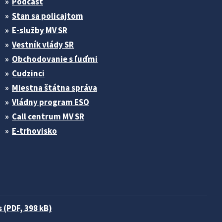
Podcast
Stan sa policajtom
E-služby MV SR
Vestník vlády SR
Obchodovanie s ľuďmi
Cudzinci
Miestna štátna správa
Vládny program ESO
Call centrum MV SR
E-trhovisko
 (PDF, 398 kB)