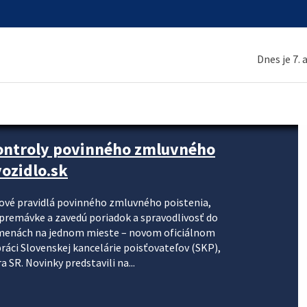
Dnes je 7.
kontroly povinného zmluvného
ozidlo.sk
nové pravidlá povinného zmluvného poistenia,
j premávke a zavedú poriadok a spravodlivosť do
zmenách na jednom mieste – novom oficiálnom
práci Slovenskej kancelárie poisťovateľov (SKP),
 SR. Novinky predstavili na...