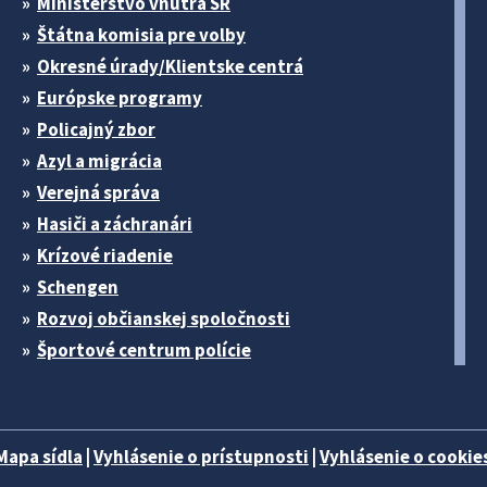
Ministerstvo vnútra SR
Štátna komisia pre volby
Okresné úrady/Klientske centrá
Európske programy
Policajný zbor
Azyl a migrácia
Verejná správa
Hasiči a záchranári
Krízové riadenie
Schengen
Rozvoj občianskej spoločnosti
Športové centrum polície
Mapa sídla
|
Vyhlásenie o prístupnosti
|
Vyhlásenie o cookies