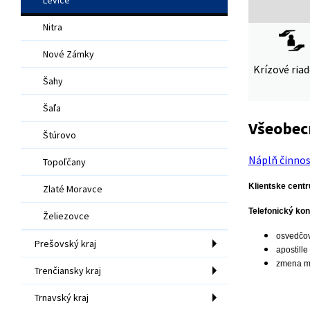
Nitra
Nové Zámky
Krízové ria
Šahy
Šaľa
Všeobec
Štúrovo
Náplň činnos
Topoľčany
Klientske centr
Zlaté Moravce
Telefonický ko
Želiezovce
osvedčova
Prešovský kraj
apostille
zmena me
Trenčiansky kraj
Trnavský kraj