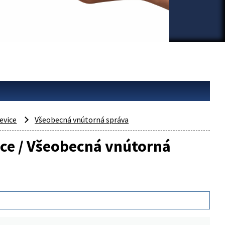
evice
Všeobecná vnútorná správa
vice / Všeobecná vnútorná