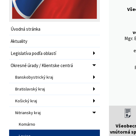
Vše
Úvodná stránka
v
Mgr. 
Aktuality
e
Legislatíva podľa oblastí
Okresné úrady / Klientske centrá
Banskobystrický kraj
Bratislavský kraj
Košický kraj
Nitriansky kraj
Komárno
Všeobec
vnútorná s
Levice