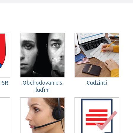
y SR
Obchodovanie s
Cudzinci
ľuďmi