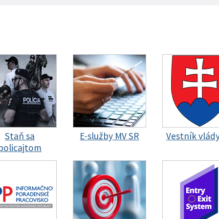
Staň sa
E-služby MV SR
Vestník vlád
policajtom