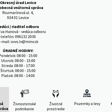
Okresný úrad Levice
obecná vnútorná správa
Rozmarínová ul. 4,
934 01 Levice
edúci / riaditeľ odboru
Eva Hanová - vedúca odboru
telefón: 096132 2030
-mail: ovvs.lv@minv.sk
ÚRADNÉ HODINY:
Pondelok: 08:00 - 15:00
Utorok: 08:00 - 15:00
Streda: 08:00 - 17:00
Štvrtok: 08:00 - 15:00
Piatok: 08:00 - 14:00
ná
Pozemky a lesy
Živnostenské
Životné
práva
podnikanie
prostredie