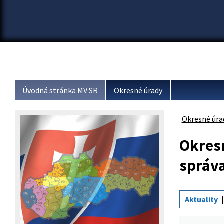
Úvodná stránka MV SR
Okresné úrady
Okresné úra
Okresn
správ
Aktuality