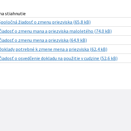
a stiahnutie
Spoločná žiadosť o zmenu priezviska (65,8 kB)
Žiadosť o zmenu mana a priezviska maloletého (74,0 kB)
Žiadosť o zmenu mena a priezviska (64,9 kB)
Doklady potrebné k zmene mena a priezviska (62,4 kB)
Žiadosť o osvedčenie dokladu na použitie v cudzine (52,6 kB)