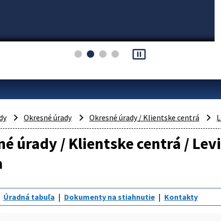
pause_presentation
dy
Okresné úrady
Okresné úrady / Klientske centrá
L
é úrady / Klientske centrá / Le
a
Úradná tabuľa
Dokumenty na stiahnutie
Kontakty