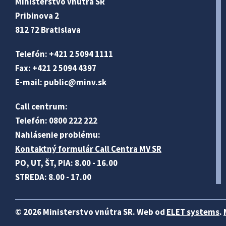
Ministerstvo vnútra SR
Pribinova 2
812 72 Bratislava
Telefón: +421 2 5094 1111
Fax: +421 2 5094 4397
E-mail:
public@minv
.sk
Call centrum:
Telefón: 0800 222 222
Nahlásenie problému:
Kontaktný formulár Call Centra MV SR
PO, UT, ŠT, PIA: 8.00 - 16.00
STREDA: 8.00 - 17.00
© 2026 Ministerstvo vnútra SR. Web od
ELET systems
.