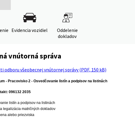
denie
Evidencia vozidiel
Oddelenie
dokladov
ná vnútorná správa
ti odboru všeobecnej vnútornej správy (PDF, 150 kB)
um - Pracovisko 2 - Osvedčovanie listín a podpisov na listinách
ntakt: 096132 2035
nie listín a podpisov na listinách
 a legalizácia matričných dokladov
na alebo priezviska