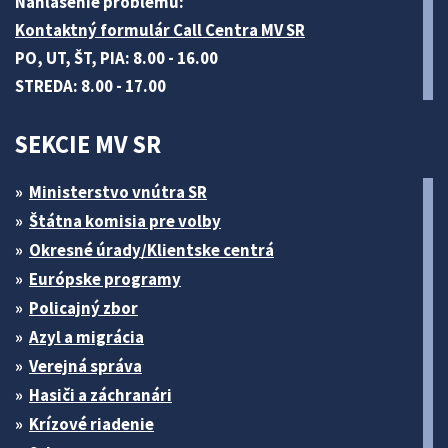
Nahlásenie problému:
Kontaktný formulár Call Centra MV SR
PO, UT, ŠT, PIA: 8.00 - 16.00
STREDA: 8.00 - 17.00
SEKCIE MV SR
Ministerstvo vnútra SR
Štátna komisia pre volby
Okresné úrady/Klientske centrá
Európske programy
Policajný zbor
Azyl a migrácia
Verejná správa
Hasiči a záchranári
Krízové riadenie