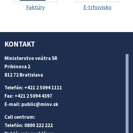
Faktúry
E-trhovisko
KONTAKT
Ministerstvo vnútra SR
Pribinova 2
812 72 Bratislava
Telefón: +421 2 5094 1111
Fax: +421 2 5094 4397
E-mail:
public@minv
.sk
Call centrum:
Telefón: 0800 222 222