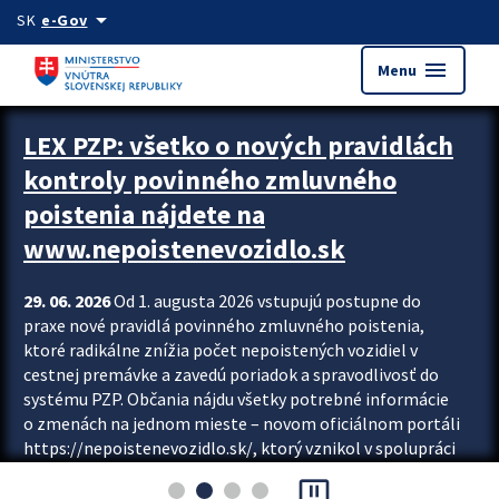
Preskocit na hlavný obsah
arrow_drop_down
SK
e-Gov
menu
Menu
Zastavit automatický posun upútavok
LEX PZP: všetko o nových pravidlách
kontroly povinného zmluvného
poistenia nájdete na
www.nepoistenevozidlo.sk
29. 06. 2026
Od 1. augusta 2026 vstupujú postupne do
praxe nové pravidlá povinného zmluvného poistenia,
ktoré radikálne znížia počet nepoistených vozidiel v
cestnej premávke a zavedú poriadok a spravodlivosť do
systému PZP. Občania nájdu všetky potrebné informácie
o zmenách na jednom mieste – novom oficiálnom portáli
https://nepoistenevozidlo.sk/, ktorý vznikol v spolupráci
Slovenskej kancelárie poisťovateľov (SKP), Slovenskej
pause_presentation
asociácie poisťovní (SLASPO) a Ministerstva vnútra SR.