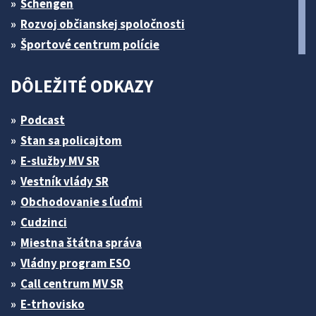
Schengen
Rozvoj občianskej spoločnosti
Športové centrum polície
DÔLEŽITÉ ODKAZY
Podcast
Stan sa policajtom
E-služby MV SR
Vestník vlády SR
Obchodovanie s ľuďmi
Cudzinci
Miestna štátna správa
Vládny program ESO
Call centrum MV SR
E-trhovisko