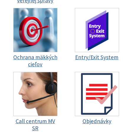
verejnej správy
Ochrana mäkkých
Entry/Exit System
cieľov
Call centrum MV
Objednávky
SR