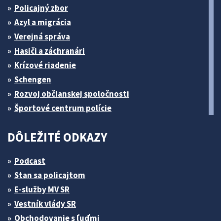
Policajný zbor
Azyl a migrácia
Verejná správa
Hasiči a záchranári
Krízové riadenie
Schengen
Rozvoj občianskej spoločnosti
Športové centrum polície
DÔLEŽITÉ ODKAZY
Podcast
Stan sa policajtom
E-služby MV SR
Vestník vlády SR
Obchodovanie s ľuďmi