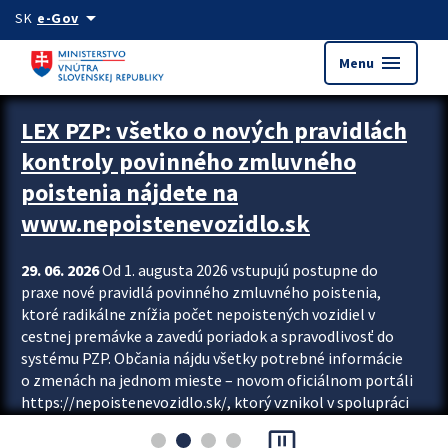
Preskocit na hlavný obsah
arrow_drop_down
SK
e-Gov
menu
Menu
Zastavit automatický posun upútavok
LEX PZP: všetko o nových pravidlách
kontroly povinného zmluvného
poistenia nájdete na
www.nepoistenevozidlo.sk
29. 06. 2026
Od 1. augusta 2026 vstupujú postupne do
praxe nové pravidlá povinného zmluvného poistenia,
ktoré radikálne znížia počet nepoistených vozidiel v
cestnej premávke a zavedú poriadok a spravodlivosť do
systému PZP. Občania nájdu všetky potrebné informácie
o zmenách na jednom mieste – novom oficiálnom portáli
https://nepoistenevozidlo.sk/, ktorý vznikol v spolupráci
Slovenskej kancelárie poisťovateľov (SKP), Slovenskej
pause_presentation
asociácie poisťovní (SLASPO) a Ministerstva vnútra SR.