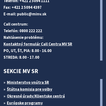
Telefón: +421 2 5094 1111
Fax: +421 2 5094 4397
E-mail:
public@minv
.sk
Call centrum:
Telefón: 0800 222 222
Nahlásenie problému:
Kontaktný formulár Call Centra MV SR
PO, UT, ŠT, PIA: 8.00 - 16.00
STREDA: 8.00 - 17.00
SEKCIE MV SR
Ministerstvo vnútra SR
Štátna komisia pre volby
Okresné úrady/Klientske centrá
Európske programy