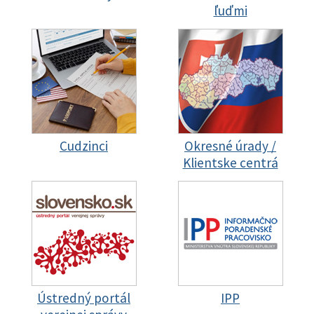
ľuďmi
Cudzinci
Okresné úrady /
Klientske centrá
Ústredný portál
IPP