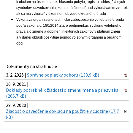
k obciam na úseku matrík, hlásenia pobytu, registra adries, štátnych
symbolov, osvedčovania, kontrolná činnosť nad vykonávaním zvierok,
ak sa má vykonať v územnom obvode okresného úradu
Vykonáva organizačno-technické zabezpečenie volieb a referenda
podľa zákona č. 180/2014 Z.z. o podmienkach výkonu volebného
práva a o zmene a doplnení niektorých zákonov v platnom znení
a v danej oblasti poskytuje pomoc volebným orgánom a orgánom
obcí
Dokumenty na stiahnutie
3. 2. 2025 |
Správne poplatky odboru (133,9 kB)
16. 9. 2021 |
Doklady potrebné k žiadosti o zmenu mena a priezviska
(206,7 kB)
29. 9. 2020 |
Žiadosť o osvedčenie dokladu na použitie v cudzine (17,7
kB)