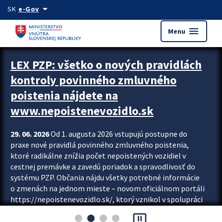
Preskocit na hlavný obsah
arrow_drop_down
SK
e-Gov
menu
Menu
Zastavit automatický posun upútavok
LEX PZP: všetko o nových pravidlách
kontroly povinného zmluvného
poistenia nájdete na
www.nepoistenevozidlo.sk
29. 06. 2026
Od 1. augusta 2026 vstupujú postupne do
praxe nové pravidlá povinného zmluvného poistenia,
ktoré radikálne znížia počet nepoistených vozidiel v
cestnej premávke a zavedú poriadok a spravodlivosť do
systému PZP. Občania nájdu všetky potrebné informácie
o zmenách na jednom mieste – novom oficiálnom portáli
https://nepoistenevozidlo.sk/, ktorý vznikol v spolupráci
Slovenskej kancelárie poisťovateľov (SKP), Slovenskej
pause_presentation
asociácie poisťovní (SLASPO) a Ministerstva vnútra SR.