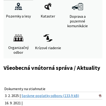
Pozemky a lesy
Kataster
Doprava a
pozemné
komunikácie
Organizačný
Krízové riadenie
odbor
Všeobecná vnútorná správa / Aktuality
Dokumenty na stiahnutie
3. 2. 2025 |
Správne poplatky odboru (133,9 kB)
16. 9. 2021 |