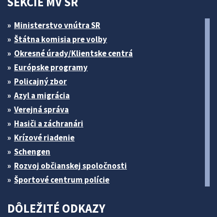
SEKCIE MV SR
Ministerstvo vnútra SR
Štátna komisia pre volby
Okresné úrady/Klientske centrá
Európske programy
Policajný zbor
Azyl a migrácia
Verejná správa
Hasiči a záchranári
Krízové riadenie
Schengen
Rozvoj občianskej spoločnosti
Športové centrum polície
DÔLEŽITÉ ODKAZY