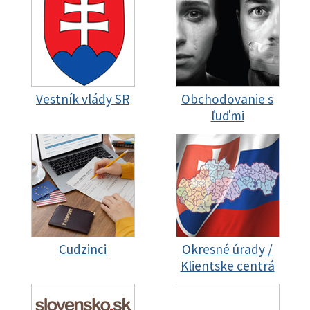
Vestník vlády SR
Obchodovanie s
ľuďmi
Cudzinci
Okresné úrady /
Klientske centrá