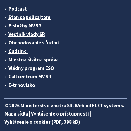
Podcast
Stan sa policajtom
E-služby MV SR
Vestník vlády SR
Obchodovanie s ľuďmi
Cudzinci
Miestna štátna správa
Vládny program ESO
Call centrum MV SR
E-trhovisko
© 2026 Ministerstvo vnútra SR. Web od
ELET systems
.
Mapa sídla
|
Vyhlásenie o prístupnosti
|
Vyhlásenie o cookies (PDF, 398 kB)