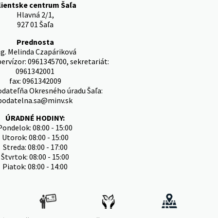
lientske centrum Šaľa
Hlavná 2/1,
927 01 Šaľa
Prednosta
ng. Melinda Czapáriková
pervízor: 0961345700, sekretariát:
0961342001
fax: 0961342009
odateľňa Okresného úradu Šaľa:
podatelna.sa@minv.sk
ÚRADNÉ HODINY:
Pondelok: 08:00 - 15:00
Utorok: 08:00 - 15:00
Streda: 08:00 - 17:00
Štvrtok: 08:00 - 15:00
Piatok: 08:00 - 14:00