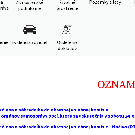
ná
Pozemky a lesy
Živnostenské
Životné
ráva
podnikanie
prostredie
denie
Evidencia vozidiel
Oddelenie
dokladov
OZNA
 člena a náhradníka do okresnej volebnej komisie
o orgánov samosprávy obcí, ktoré sa uskutočnia v sobotu 24. 
člena a náhradníka do okresnej volebnej komisie - tlačivo (RT