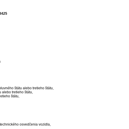
,3425
u
uvného štátu alebo tretieho štátu,
alebo tretieho štátu,
etieho štátu,
 technického osvedčenia vozidla,