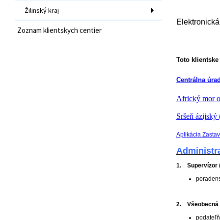
Žilinský kraj
Elektronická
Zoznam klientskych centier
Toto klientsk
Centrálna úrad
Africký mor 
Sršeň ázijský
Aplikácia Zastav
Administr
1. Supervízor (
poradens
2. Všeobecná po
podateľň