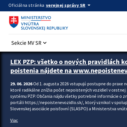
Preskocit na hlavný obsah
arrow_drop_down
verejnej správy SR
Oficiálna stránka
Sekcie MV SR
keyboard_arrow_down
Zastavit automatický posun upútavok
LEX PZP: všetko o nových pravidlách 
poistenia nájdete na www.nepoistenev
29. 06. 2026
Od 1. augusta 2026 vstupujú postupne do praxe 
ktoré radikálne znížia počet nepoistených vozidiel v cestne
systému PZP. Občania nájdu všetky potrebné informácie o 
portáli https://nepoistenevozidlo.sk/, ktorý vznikol v spolu
Slovenskej asociácie poisťovní (SLASPO) a Ministerstva vnútra
Viac