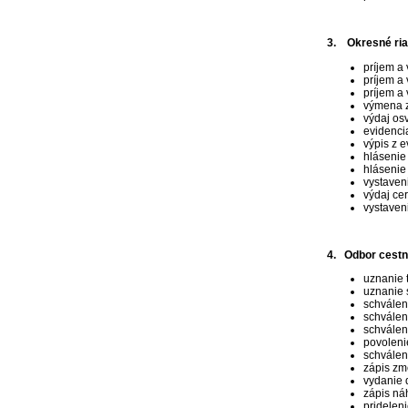
3. Okresné riad
príjem a
príjem a
príjem a
výmena z
výdaj osv
evidenci
výpis z e
hlásenie 
hlásenie
vystaven
výdaj cer
vystaven
4. Odbor cestn
uznanie 
uznanie 
schváleni
schválen
schválen
povolenie
schváleni
zápis zm
vydanie 
zápis ná
pridelen