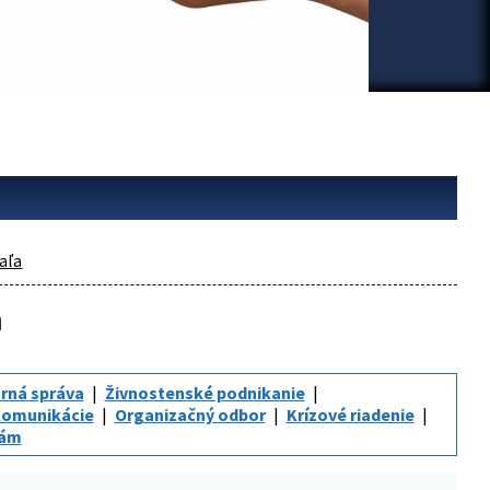
aľa
a
rná správa
Živnostenské podnikanie
komunikácie
Organizačný odbor
Krízové riadenie
iám