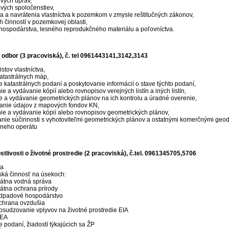
ých úprav,
ých spoločenstiev,
a a navrátenia vlastníctva k pozemkom v zmysle reštitučných zákonov,
h činností v pozemkovej oblasti,
hospodárstva, lesného reprodukčného materiálu a poľovníctva.
odbor (3 pracoviská), č. tel 0961443141,3142,3143
istov vlastníctva,
katastrálnych máp,
e katastrálnych podaní a poskytovanie informácií o stave týchto podaní,
e a vydávanie kópií alebo rovnopisov verejných listín a iných listín,
ie a vydávanie geometrických plánov na ich kontrolu a úradné overenie,
anie údajov z mapových fondov KN,
ie a vydávanie kópií alebo rovnopisov geometrických plánov,
nie súčinnosti s vyhotoviteľmi geometrických plánov a ostatnými komerčnými geodet
álneho operátu
tlivosti o životné prostredie (2 pracoviská), č.tel. 0961345705,5706
ňa
ká činnosť na úsekoch:
tátna vodná správa
tátna ochrana prírody
dpadové hospodárstvo
chrana ovzdušia
osudzovanie vplyvov na životné prostredie EIA
EA
e podaní, žiadostí týkajúcich sa ŽP