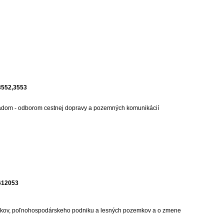
,3552,3553
úradom - odborom cestnej dopravy a pozemných komunikácií
9612053
kov, poľnohospodárskeho podniku a lesných pozemkov a o zmene