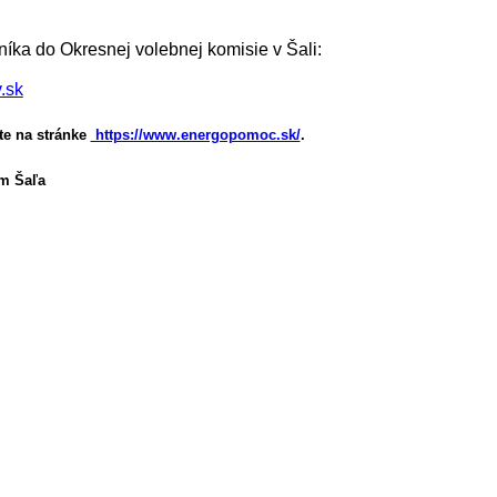
íka do Okresnej volebnej komisie v Šali:
.sk
te na stránke
https://www.energopomoc.sk/
.
m Šaľa