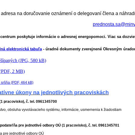
 adresa na doručovanie oznámení o delegovaní člena a náhradn
prednosta.sa@minv
e centrum poskytuje informácie o adresnej energopomoci. Viac sa dozvie
ná elektronická tabuľa
- úradné dokumenty zverejnené Okresným úrado
ošípaných (JPG, 580 kB)
 (PDF, 2 MB)
 sršňa (PDF, 464 kB)
atívne úkony na jednotlivých pracoviskách
1 pracovisko), č. tel. 0961345700
tvo, obsluha vyvolávacieho systému, informácie, usmernenia k žiadostiam
dateľňa pre jednotlivé odbory OÚ (1 pracovisko), č. tel. 0961345701
a pre jednotlivé odbory OÚ