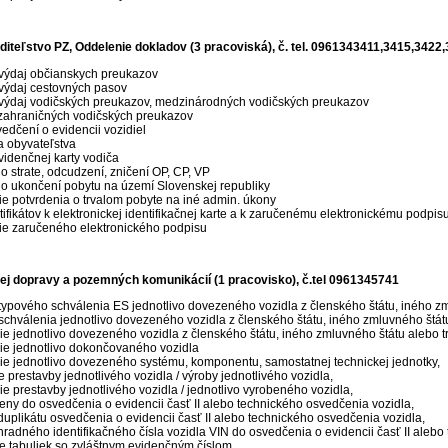
iteľstvo PZ, Oddelenie dokladov (3 pracoviská), č. tel. 0961343411,3415,3422
 výdaj občianskych preukazov
 výdaj cestovných pasov
 výdaj vodičských preukazov, medzinárodných vodičských preukazov
ahraničných vodičských preukazov
edčení o evidencii vozidiel
a obyvateľstva
videnčnej karty vodiča
o strate, odcudzení, zničení OP, CP, VP
 o ukončení pobytu na území Slovenskej republiky
ie potvrdenia o trvalom pobyte na iné admin. úkony
tifikátov k elektronickej identifikačnej karte a k zaručenému elektronickému podpis
ie zaručeného elektronického podpisu
ej dopravy a pozemných komunikácií (1 pracovisko), č.tel 0961345741
typového schválenia ES jednotlivo dovezeného vozidla z členského štátu, iného zml
schválenia jednotlivo dovezeného vozidla z členského štátu, iného zmluvného štátu 
e jednotlivo dovezeného vozidla z členského štátu, iného zmluvného štátu alebo tr
ie jednotlivo dokončovaného vozidla
ie jednotlivo dovezeného systému, komponentu, samostatnej technickej jednotky,
 prestavby jednotlivého vozidla / výroby jednotlivého vozidla,
e prestavby jednotlivého vozidla / jednotlivo vyrobeného vozidla,
eny do osvedčenia o evidencii časť II alebo technického osvedčenia vozidla,
duplikátu osvedčenia o evidencii časť II alebo technického osvedčenia vozidla,
hradného identifikačného čísla vozidla VIN do osvedčenia o evidencii časť II alebo
ie tabuliek so zvláštnym evidenčným číslom