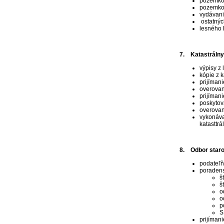
pozemkov
pozemkov
vydávani
ostatnýc
lesného 
7. Katastrálny 
výpisy z l
kópie z 
prijímani
overovani
prijíman
poskytov
overovan
vykonáva
katasttr
8. Odbor staros
podateľ
poradens
š
š
o
o
p
S
prijímani