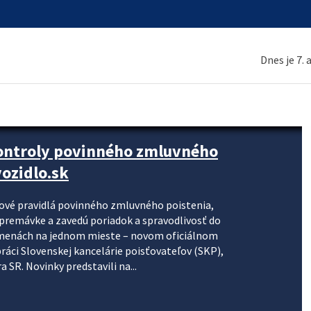
Dnes je 7.
kontroly povinného zmluvného
ozidlo.sk
nové pravidlá povinného zmluvného poistenia,
j premávke a zavedú poriadok a spravodlivosť do
zmenách na jednom mieste – novom oficiálnom
práci Slovenskej kancelárie poisťovateľov (SKP),
 SR. Novinky predstavili na...