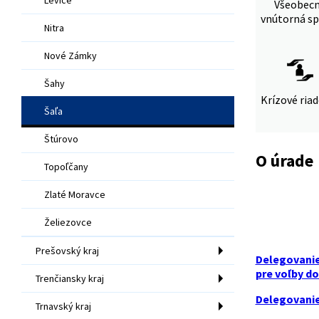
Všeobec
vnútorná sp
Nitra
Nové Zámky
Šahy
Krízové ria
Šaľa
Štúrovo
O úrade
Topoľčany
Zlaté Moravce
Želiezovce
Prešovský kraj
Delegovanie
pre voľby d
Trenčiansky kraj
Delegovanie 
Trnavský kraj