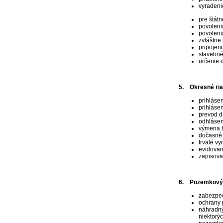
vyradeni
pre štátne
povoleni
povoleni
zvláštne
pripojen
stavebné
určenie 
5. Okresné riad
prihláse
prihláse
prevod d
odhlásen
výmena t
dočasné 
trvalé vy
evidovan
zapisova
6. Pozemkový a
zabezpeč
ochrany 
náhradný
niektorý