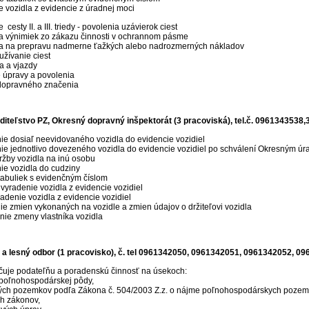
e vozidla z evidencie z úradnej moci
 cesty II. a III. triedy - povolenia uzávierok ciest
a výnimiek zo zákazu činnosti v ochrannom pásme
a na prepravu nadmerne ťažkých alebo nadrozmerných nákladov
 užívanie ciest
ia a vjazdy
 úpravy a povolenia
dopravného značenia
iteľstvo PZ, Okresný dopravný inšpektorát (3 pracoviská), tel.č. 0961343538
nie dosiaľ neevidovaného vozidla do evidencie vozidiel
nie jednotlivo dovezeného vozidla do evidencie vozidiel po schválení Okresným 
ržby vozidla na inú osobu
ie vozidla do cudziny
abuliek s evidenčným číslom
vyradenie vozidla z evidencie vozidiel
radenie vozidla z evidencie vozidiel
ie zmien vykonaných na vozidle a zmien údajov o držiteľovi vozidla
nie zmeny vlastníka vozidla
 lesný odbor (1 pracovisko), č. tel 0961342050, 0961342051, 0961342052, 0
uje podateľňu a poradenskú činnosť na úsekoch:
poľnohospodárskej pôdy,
ch pozemkov podľa Zákona č. 504/2003 Z.z. o nájme poľnohospodárskych pozem
ch zákonov,