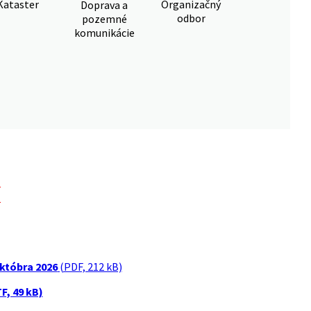
Kataster
Organizačný
Doprava a
odbor
pozemné
komunikácie
M
októbra 2026
(PDF, 212 kB)
F, 49 kB)