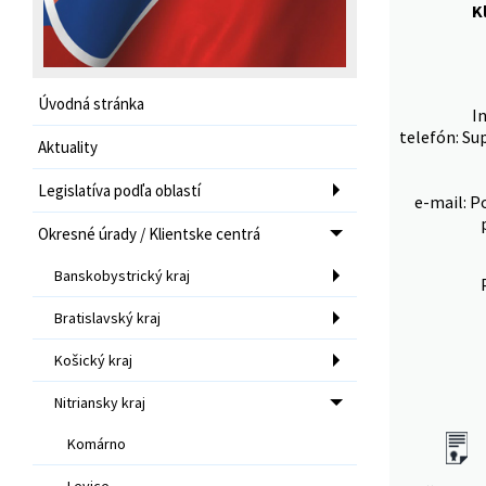
K
Úvodná stránka
I
telefón: Su
Aktuality
Legislatíva podľa oblastí
e-mail: P
Okresné úrady / Klientske centrá
Banskobystrický kraj
Bratislavský kraj
Košický kraj
Nitriansky kraj
Komárno
Levice