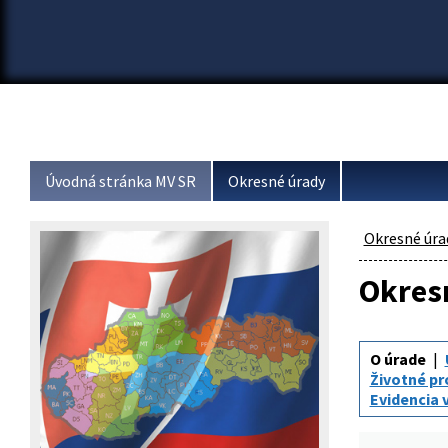
Úvodná stránka MV SR
Okresné úrady
Okresné úra
Okresn
O úrade
Životné pr
Evidencia 