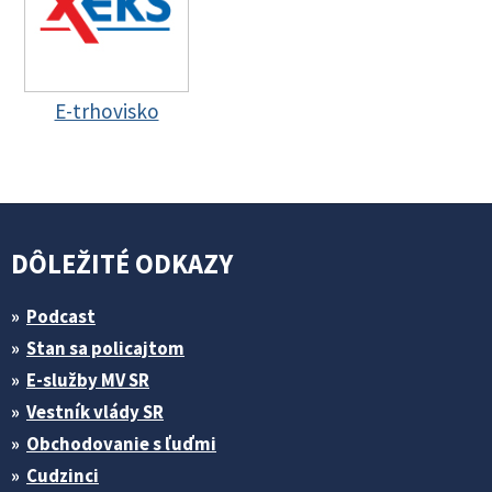
E-trhovisko
DÔLEŽITÉ ODKAZY
Podcast
Stan sa policajtom
E-služby MV SR
Vestník vlády SR
Obchodovanie s ľuďmi
Cudzinci