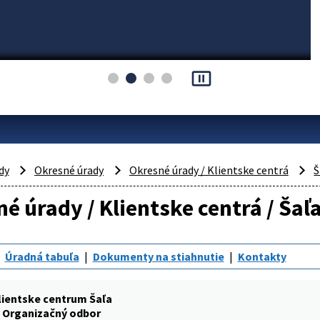
pause_presentation
dy
Okresné úrady
Okresné úrady / Klientske centrá
Š
é úrady / Klientske centrá / Šaľ
Úradná tabuľa
Dokumenty na stiahnutie
Kontakty
lientske centrum Šaľa
Organizačný odbor