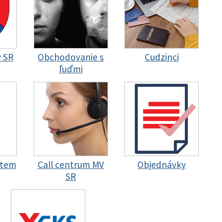
y SR
Obchodovanie s
Cudzinci
ľuďmi
stem
Call centrum MV
Objednávky
SR