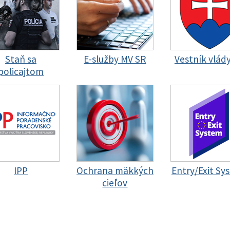
Staň sa
E-služby MV SR
Vestník vlád
policajtom
IPP
Ochrana mäkkých
Entry/Exit Sy
cieľov