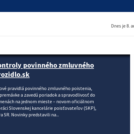
Dnes je 8. 
kontroly povinného zmluvného
ozidlo.sk
nové pravidlá povinného zmluvného poistenia,
j premávke a zavedú poriadok a spravodlivosť do
zmenách na jednom mieste – novom oficiálnom
práci Slovenskej kancelárie poisťovateľov (SKP),
 SR. Novinky predstavili na...