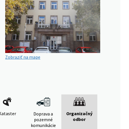
Zobraziť na mape
Kataster
Organizačný
Doprava a
odbor
pozemné
komunikácie