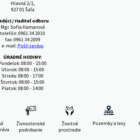
Hlavná 2/1,
927 01 Šaľa
edúci / riaditeľ odboru
Mgr. Sofia Hamarová
telefón: 0961 34 2010
fax: 0961 34 2009
e-mail:
Pošli správu
ÚRADNÉ HODINY:
Pondelok: 08:00 - 15:00
Utorok: 08:00 - 15:00
Streda: 08:00 - 17:00
Štvrtok: 08:00 - 15:00
Piatok: 08:00 - 14:00
ná
Pozemky a lesy
Živnostenské
Životné
ráva
podnikanie
prostredie