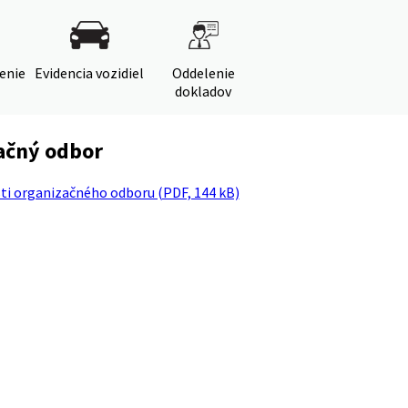
denie
Evidencia vozidiel
Oddelenie
dokladov
ačný odbor
ti organizačného odboru (PDF, 144 kB)