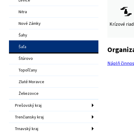
Nitra
Nové Zámky
Krízové ria
Šahy
Šaľa
Organiz
Štúrovo
Náplň činnos
Topoľčany
Zlaté Moravce
Želiezovce
Prešovský kraj
Trenčiansky kraj
Trnavský kraj