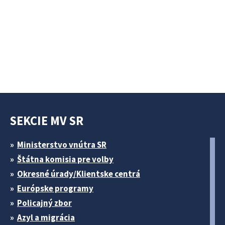
SEKCIE MV SR
Ministerstvo vnútra SR
Štátna komisia pre volby
Okresné úrady/Klientske centrá
Európske programy
Policajný zbor
Azyl a migrácia