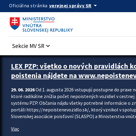
Preskocit na hlavný obsah
arrow_drop_down
verejnej správy SR
Oficiálna stránka
Sekcie MV SR
keyboard_arrow_down
Zastavit automatický posun upútavok
LEX PZP: všetko o nových pravidlách 
poistenia nájdete na www.nepoistenev
29. 06. 2026
Od 1. augusta 2026 vstupujú postupne do praxe 
ktoré radikálne znížia počet nepoistených vozidiel v cestne
systému PZP. Občania nájdu všetky potrebné informácie o 
portáli https://nepoistenevozidlo.sk/, ktorý vznikol v spolu
Slovenskej asociácie poisťovní (SLASPO) a Ministerstva vnútra
Viac