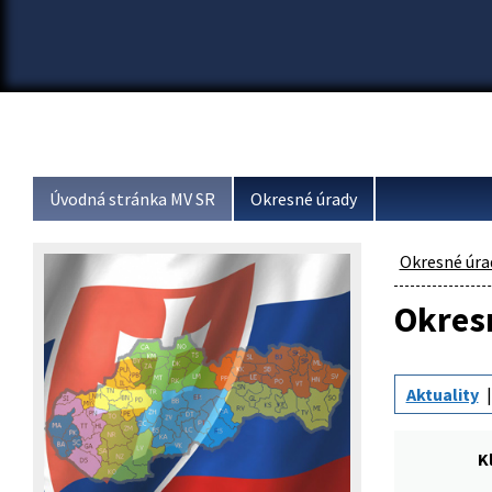
Úvodná stránka MV SR
Okresné úrady
Okresné úra
Okresn
Aktuality
K