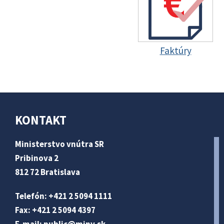
Faktúry
KONTAKT
Ministerstvo vnútra SR
Pribinova 2
812 72 Bratislava
Telefón: +421 2 5094 1111
Fax: +421 2 5094 4397
E-mail:
public@minv
.sk