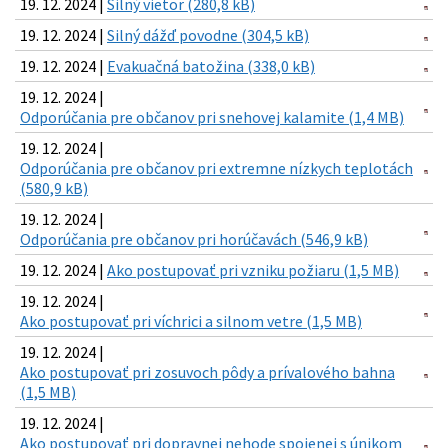
19. 12. 2024 |
Silný vietor (280,8 kB)
19. 12. 2024 |
Silný dážď povodne (304,5 kB)
19. 12. 2024 |
Evakuačná batožina (338,0 kB)
19. 12. 2024 |
Odporúčania pre občanov pri snehovej kalamite (1,4 MB)
19. 12. 2024 |
Odporúčania pre občanov pri extremne nízkych teplotách
(580,9 kB)
19. 12. 2024 |
Odporúčania pre občanov pri horúčavách (546,9 kB)
19. 12. 2024 |
Ako postupovať pri vzniku požiaru (1,5 MB)
19. 12. 2024 |
Ako postupovať pri víchrici a silnom vetre (1,5 MB)
19. 12. 2024 |
Ako postupovať pri zosuvoch pôdy a prívalového bahna
(1,5 MB)
19. 12. 2024 |
Ako postupovať pri dopravnej nehode spojenej s únikom