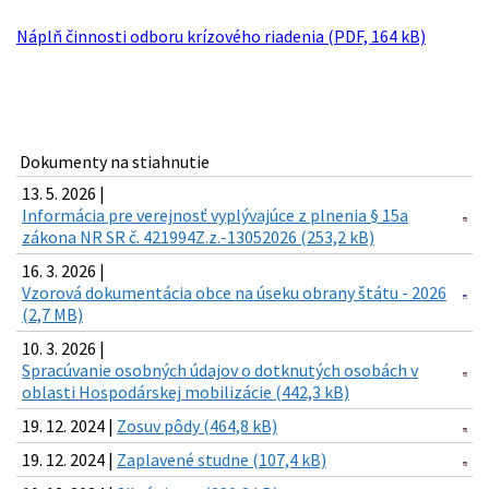
Náplň činnosti odboru krízového riadenia (PDF, 164 kB)
Dokumenty na stiahnutie
13. 5. 2026 |
Informácia pre verejnosť vyplývajúce z plnenia § 15a
zákona NR SR č. 421994Z.z.-13052026 (253,2 kB)
16. 3. 2026 |
Vzorová dokumentácia obce na úseku obrany štátu - 2026
(2,7 MB)
10. 3. 2026 |
Spracúvanie osobných údajov o dotknutých osobách v
oblasti Hospodárskej mobilizácie (442,3 kB)
19. 12. 2024 |
Zosuv pôdy (464,8 kB)
19. 12. 2024 |
Zaplavené studne (107,4 kB)