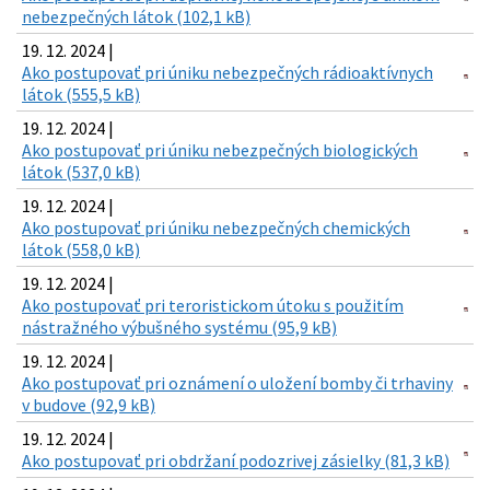
nebezpečných látok (102,1 kB)
19. 12. 2024 |
Ako postupovať pri úniku nebezpečných rádioaktívnych
látok (555,5 kB)
19. 12. 2024 |
Ako postupovať pri úniku nebezpečných biologických
látok (537,0 kB)
19. 12. 2024 |
Ako postupovať pri úniku nebezpečných chemických
látok (558,0 kB)
19. 12. 2024 |
Ako postupovať pri teroristickom útoku s použitím
nástražného výbušného systému (95,9 kB)
19. 12. 2024 |
Ako postupovať pri oznámení o uložení bomby či trhaviny
v budove (92,9 kB)
19. 12. 2024 |
Ako postupovať pri obdržaní podozrivej zásielky (81,3 kB)