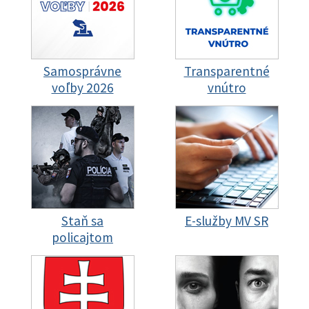
Samosprávne
Transparentné
voľby 2026
vnútro
Staň sa
E-služby MV SR
policajtom