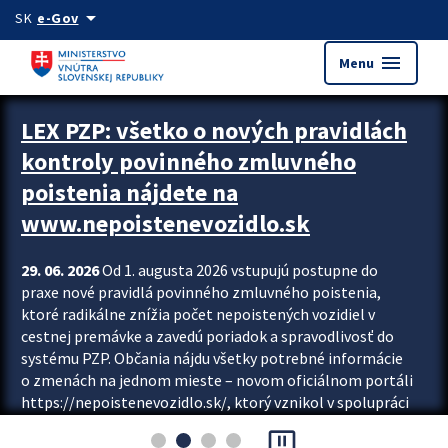
Preskocit na hlavný obsah
arrow_drop_down
SK
e-Gov
menu
Menu
Zastavit automatický posun upútavok
LEX PZP: všetko o nových pravidlách
kontroly povinného zmluvného
poistenia nájdete na
www.nepoistenevozidlo.sk
29. 06. 2026
Od 1. augusta 2026 vstupujú postupne do
praxe nové pravidlá povinného zmluvného poistenia,
ktoré radikálne znížia počet nepoistených vozidiel v
cestnej premávke a zavedú poriadok a spravodlivosť do
systému PZP. Občania nájdu všetky potrebné informácie
o zmenách na jednom mieste – novom oficiálnom portáli
https://nepoistenevozidlo.sk/, ktorý vznikol v spolupráci
Slovenskej kancelárie poisťovateľov (SKP), Slovenskej
pause_presentation
asociácie poisťovní (SLASPO) a Ministerstva vnútra SR.