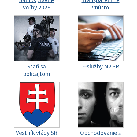
Samosprávne
Transparentné
voľby 2026
vnútro
Staň sa
E-služby MV SR
policajtom
Vestník vlády SR
Obchodovanie s