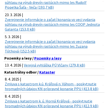
súhlasu na výrub drevín rastúcich mimo les Rudolf
Popelka Šaľa - Veča (193,7 kB)
23. 3. 2026 |
Zverejnenie informácie o začatí konania vo veci vydania
súhlasu na výrub drevín rastúcich mimo les COOP Jednota
Galanta (153,0 kB)
5. 3. 2026 |
Zverejnenie informácie o začatí konania vo veci vydania
súhlasu na výrub drevín rastúcich mimo les Zuzana
Tóthová (152,5 kB)
Pozemky a lesy /
Pozemky a lesy
13. 4. 2026 |
Verejná vyhláška PÚ Vlčany (279,8 kB)
Katastrálny odbor /
Kataster
8. 4. 2025 |
Zmluva s katastrom k.ú. Kráľová n. Váhom - poskytnutie
hromadných údajov KN prípravné konanie PPU (413,8 kB)
8. 4. 2025 |
Zmluva s katastrom k. ú. Horná Kráľová - poskytnutie
hromadných údajov KN prípravné konanie PPU (412,9 kB)