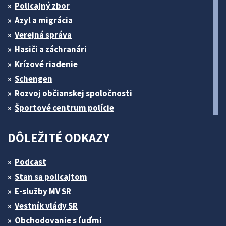
Policajný zbor
Azyl a migrácia
Verejná správa
Hasiči a záchranári
Krízové riadenie
Schengen
Rozvoj občianskej spoločnosti
Športové centrum polície
DÔLEŽITÉ ODKAZY
Podcast
Stan sa policajtom
E-služby MV SR
Vestník vlády SR
Obchodovanie s ľuďmi