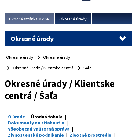
Novinky predstavili na...
Viac
Úvodná stránka MV SR
Okresné úrady
Okresné úrady
Okresné úrady
Okresné úrady
Okresné úrady / Klientske centrá
Šaľa
Okresné úrady / Klientske
centrá / Šaľa
O úrade
Úradná tabuľa
Dokumenty na stiahnutie
Všeobecná vnútorná správa
Živnostenské podnikanie
Životné prostredie