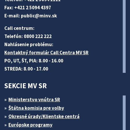
Fax: +421 2 5094 4397
E-mail:
public@minv
.sk
Call centrum:
Telefón: 0800 222 222
Nahlásenie problému:
Kontaktný formulár Call Centra MV SR
PO, UT, ŠT, PIA: 8.00 - 16.00
STREDA: 8.00 - 17.00
SEKCIE MV SR
Ministerstvo vnútra SR
Štátna komisia pre volby
Okresné úrady/Klientske centrá
Európske programy