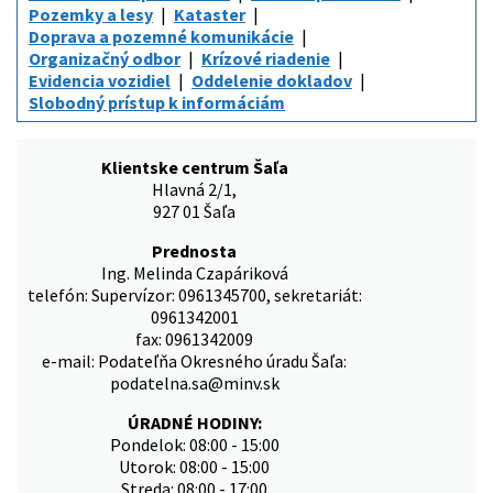
Pozemky a lesy
Kataster
Doprava a pozemné komunikácie
Organizačný odbor
Krízové riadenie
Evidencia vozidiel
Oddelenie dokladov
Slobodný prístup k informáciám
Klientske centrum Šaľa
Hlavná 2/1,
927 01 Šaľa
Prednosta
Ing. Melinda Czapáriková
telefón: Supervízor: 0961345700, sekretariát:
0961342001
fax: 0961342009
e-mail: Podateľňa Okresného úradu Šaľa:
podatelna.sa@minv.sk
ÚRADNÉ HODINY:
Pondelok: 08:00 - 15:00
Utorok: 08:00 - 15:00
Streda: 08:00 - 17:00