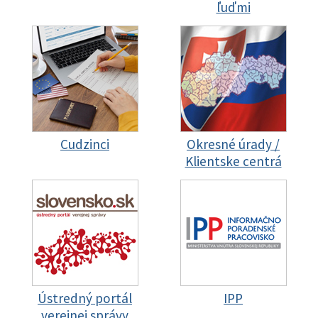
ľuďmi
Cudzinci
Okresné úrady /
Klientske centrá
Ústredný portál
IPP
verejnej správy