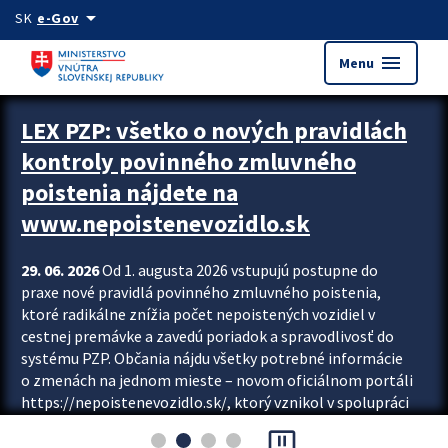
Preskocit na hlavný obsah
arrow_drop_down
SK
e-Gov
menu
Menu
Zastavit automatický posun upútavok
LEX PZP: všetko o nových pravidlách
kontroly povinného zmluvného
poistenia nájdete na
www.nepoistenevozidlo.sk
29. 06. 2026
Od 1. augusta 2026 vstupujú postupne do
praxe nové pravidlá povinného zmluvného poistenia,
ktoré radikálne znížia počet nepoistených vozidiel v
cestnej premávke a zavedú poriadok a spravodlivosť do
systému PZP. Občania nájdu všetky potrebné informácie
o zmenách na jednom mieste – novom oficiálnom portáli
https://nepoistenevozidlo.sk/, ktorý vznikol v spolupráci
Slovenskej kancelárie poisťovateľov (SKP), Slovenskej
pause_presentation
asociácie poisťovní (SLASPO) a Ministerstva vnútra SR.