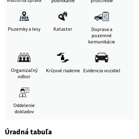
vnútorná správa
podnikanie
prostredie
Pozemky a lesy
Kataster
Doprava a
pozemné
komunikácie
Organizačný
Krízové riadenie
Evidencia vozidiel
odbor
Oddelenie
dokladov
Úradná tabuľa