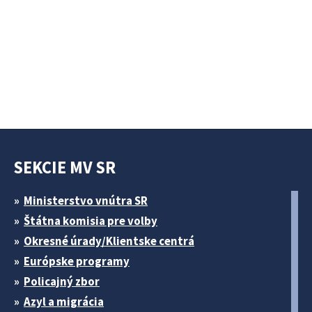
SEKCIE MV SR
Ministerstvo vnútra SR
Štátna komisia pre volby
Okresné úrady/Klientske centrá
Európske programy
Policajný zbor
Azyl a migrácia