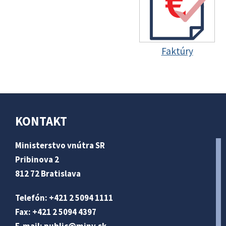
Faktúry
KONTAKT
Ministerstvo vnútra SR
Pribinova 2
812 72 Bratislava
Telefón: +421 2 5094 1111
Fax: +421 2 5094 4397
E-mail:
public@minv
.sk