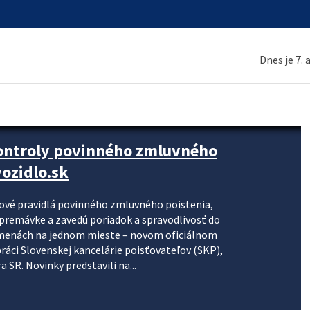
Dnes je 7.
kontroly povinného zmluvného
ozidlo.sk
nové pravidlá povinného zmluvného poistenia,
j premávke a zavedú poriadok a spravodlivosť do
zmenách na jednom mieste – novom oficiálnom
práci Slovenskej kancelárie poisťovateľov (SKP),
 SR. Novinky predstavili na...