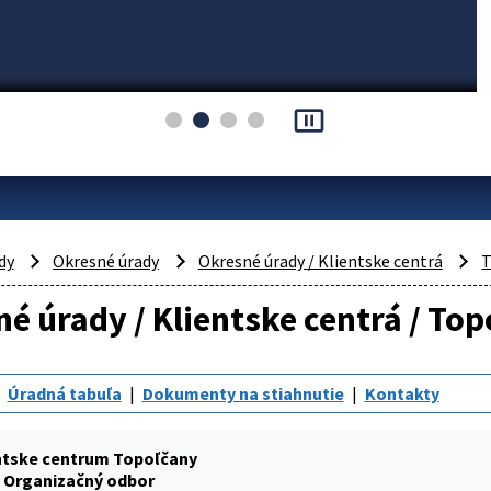
pause_presentation
dy
Okresné úrady
Okresné úrady / Klientske centrá
T
é úrady / Klientske centrá / To
Úradná tabuľa
Dokumenty na stiahnutie
Kontakty
ntske centrum Topoľčany
Organizačný odbor