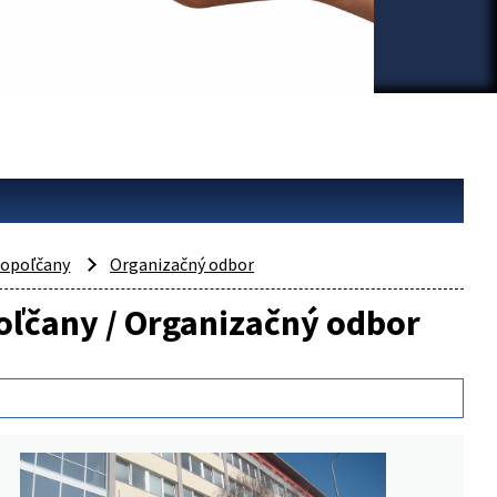
opoľčany
Organizačný odbor
poľčany / Organizačný odbor