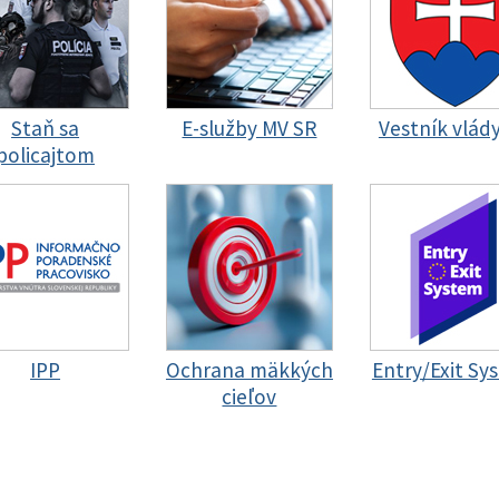
Staň sa
E-služby MV SR
Vestník vlád
policajtom
IPP
Ochrana mäkkých
Entry/Exit Sy
cieľov