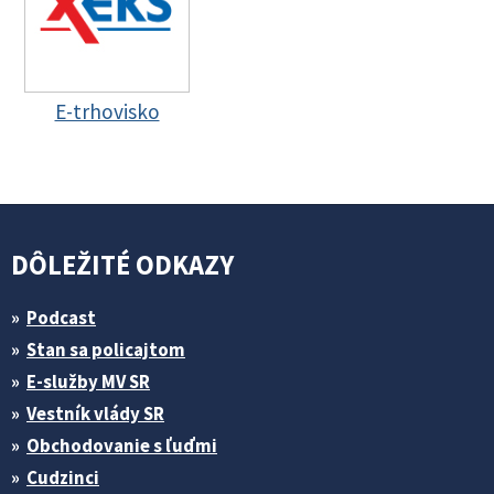
E-trhovisko
DÔLEŽITÉ ODKAZY
Podcast
Stan sa policajtom
E-služby MV SR
Vestník vlády SR
Obchodovanie s ľuďmi
Cudzinci