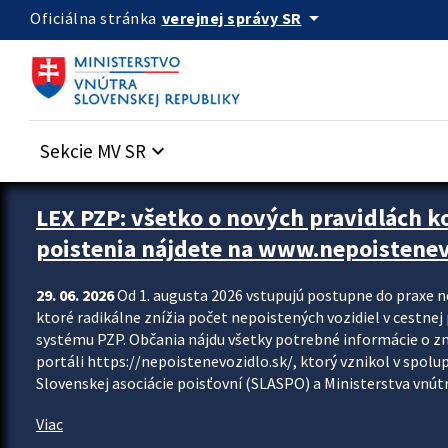
Preskocit na hlavný obsah
arrow_drop_down
verejnej správy SR
Oficiálna stránka
Sekcie MV SR
keyboard_arrow_down
Zastavit automatický posun upútavok
LEX PZP: všetko o nových pravidlách 
poistenia nájdete na www.nepoistenev
29. 06. 2026
Od 1. augusta 2026 vstupujú postupne do praxe 
ktoré radikálne znížia počet nepoistených vozidiel v cestne
systému PZP. Občania nájdu všetky potrebné informácie o 
portáli https://nepoistenevozidlo.sk/, ktorý vznikol v spolu
Slovenskej asociácie poisťovní (SLASPO) a Ministerstva vnútra
Viac