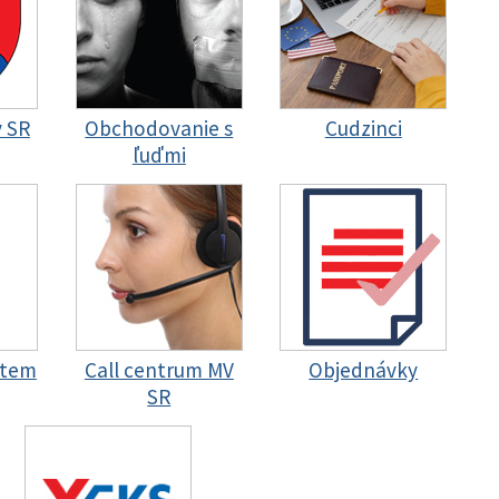
y SR
Obchodovanie s
Cudzinci
ľuďmi
stem
Call centrum MV
Objednávky
SR