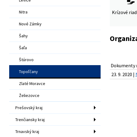
Nitra
Krízové ria
Nové Zámky
Šahy
Organiza
Šaľa
Štúrovo
Dokumenty n
Topoľčany
23. 9. 2020 |
Zlaté Moravce
Želiezovce
Prešovský kraj
Trenčiansky kraj
Trnavský kraj