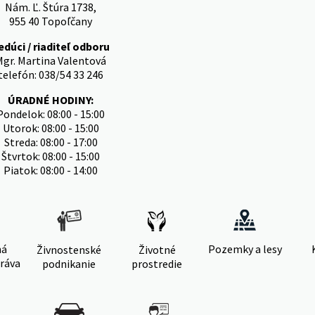
Nám. Ľ. Štúra 1738,
955 40 Topoľčany
edúci / riaditeľ odboru
Mgr. Martina Valentová
telefón: 038/54 33 246
ÚRADNÉ HODINY:
Pondelok: 08:00 - 15:00
Utorok: 08:00 - 15:00
Streda: 08:00 - 17:00
Štvrtok: 08:00 - 15:00
Piatok: 08:00 - 14:00
ná
Pozemky a lesy
Živnostenské
Životné
ráva
podnikanie
prostredie