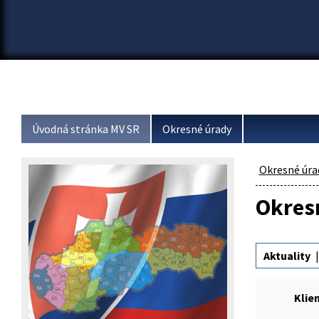
Úvodná stránka MV SR
Okresné úrady
Okresné úra
Okresn
Aktuality
Klie