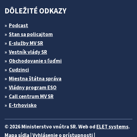
DÔLEŽITÉ ODKAZY
Podcast
Stan sa policajtom
E-služby MV SR
Vestník vlády SR
Obchodovanie s ľuďmi
Cudzinci
Miestna štátna správa
Vládny program ESO
Call centrum MV SR
E-trhovisko
© 2026 Ministerstvo vnútra SR. Web od
ELET systems
.
Mapa sídla
|
Vyhlásenie o prístupnosti
|