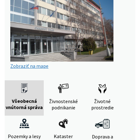
Zobraziť na mape
Všeobecná
Živnostenské
Životné
vnútorná správa
podnikanie
prostredie
Pozemky a lesy
Kataster
Doprava a