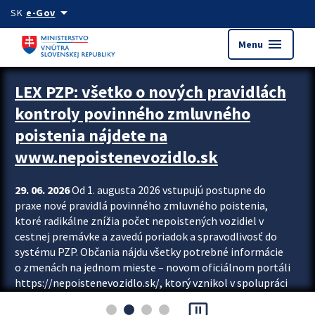
Preskocit na hlavný obsah
arrow_drop_down
SK
e-Gov
menu
Menu
Zastavit automatický posun upútavok
LEX PZP: všetko o nových pravidlách
kontroly povinného zmluvného
poistenia nájdete na
www.nepoistenevozidlo.sk
29. 06. 2026
Od 1. augusta 2026 vstupujú postupne do
praxe nové pravidlá povinného zmluvného poistenia,
ktoré radikálne znížia počet nepoistených vozidiel v
cestnej premávke a zavedú poriadok a spravodlivosť do
systému PZP. Občania nájdu všetky potrebné informácie
o zmenách na jednom mieste – novom oficiálnom portáli
https://nepoistenevozidlo.sk/, ktorý vznikol v spolupráci
Slovenskej kancelárie poisťovateľov (SKP), Slovenskej
pause_presentation
asociácie poisťovní (SLASPO) a Ministerstva vnútra SR.