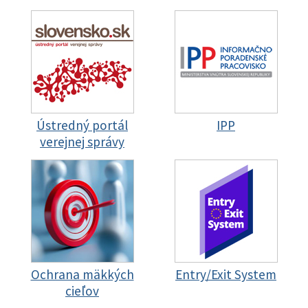
Ústredný portál
IPP
verejnej správy
Ochrana mäkkých
Entry/Exit System
cieľov