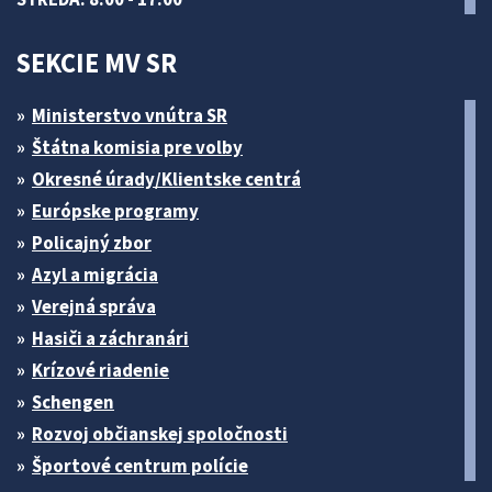
SEKCIE MV SR
Ministerstvo vnútra SR
Štátna komisia pre volby
Okresné úrady/Klientske centrá
Európske programy
Policajný zbor
Azyl a migrácia
Verejná správa
Hasiči a záchranári
Krízové riadenie
Schengen
Rozvoj občianskej spoločnosti
Športové centrum polície