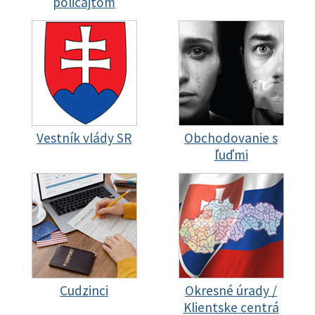
policajtom
Vestník vlády SR
Obchodovanie s
ľuďmi
Cudzinci
Okresné úrady /
Klientske centrá