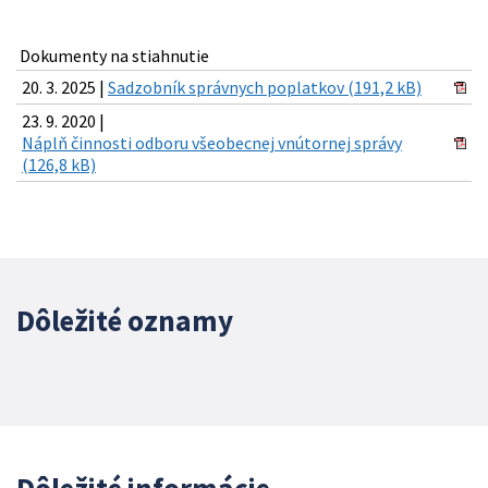
Dokumenty na stiahnutie
20. 3. 2025 |
Sadzobník správnych poplatkov (191,2 kB)
23. 9. 2020 |
Náplň činnosti odboru všeobecnej vnútornej správy
(126,8 kB)
Dôležité oznamy