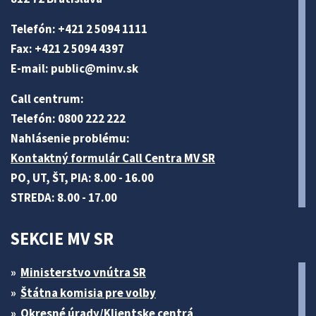
Telefón: +421 2 5094 1111
Fax: +421 2 5094 4397
E-mail:
public@minv
.sk
Call centrum:
Telefón: 0800 222 222
Nahlásenie problému:
Kontaktný formulár Call Centra MV SR
PO, UT, ŠT, PIA: 8.00 - 16.00
STREDA: 8.00 - 17.00
SEKCIE MV SR
Ministerstvo vnútra SR
Štátna komisia pre volby
Okresné úrady/Klientske centrá