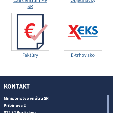
Call centrum MV
Objednávky
SR
Faktúry
E-trhovisko
KONTAKT
Ministerstvo vnútra SR
Pribinova 2
812 72 Bratislava