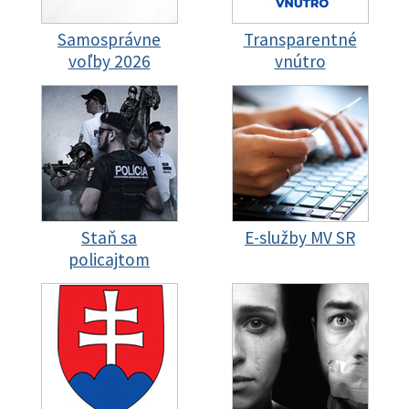
Samosprávne
Transparentné
voľby 2026
vnútro
Staň sa
E-služby MV SR
policajtom