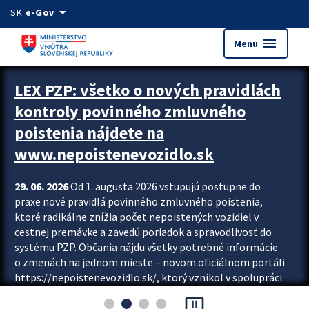
Preskocit na hlavný obsah
arrow_drop_down
SK
e-Gov
menu
Menu
Zastavit automatický posun upútavok
LEX PZP: všetko o nových pravidlách
kontroly povinného zmluvného
poistenia nájdete na
www.nepoistenevozidlo.sk
29. 06. 2026
Od 1. augusta 2026 vstupujú postupne do
praxe nové pravidlá povinného zmluvného poistenia,
ktoré radikálne znížia počet nepoistených vozidiel v
cestnej premávke a zavedú poriadok a spravodlivosť do
systému PZP. Občania nájdu všetky potrebné informácie
o zmenách na jednom mieste – novom oficiálnom portáli
https://nepoistenevozidlo.sk/, ktorý vznikol v spolupráci
Slovenskej kancelárie poisťovateľov (SKP), Slovenskej
pause_presentation
asociácie poisťovní (SLASPO) a Ministerstva vnútra SR.