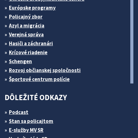
Európske programy
Policajný zbor
Azyl a migrácia
Verejná správa
Hasiči a záchranári
Krízové riadenie
Schengen
Rozvoj občianskej spoločnosti
Športové centrum polície
DÔLEŽITÉ ODKAZY
Podcast
Stan sa policajtom
E-služby MV SR