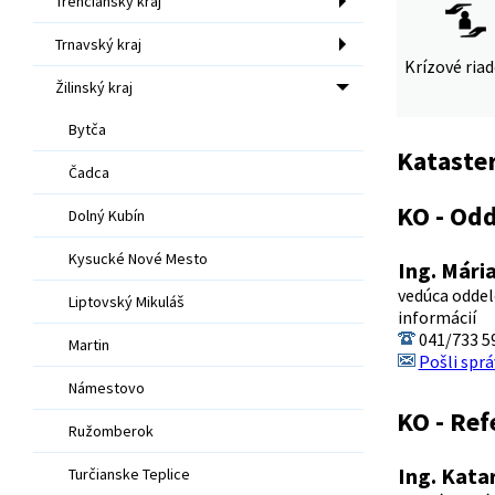
Trenčiansky kraj
Trnavský kraj
Krízové ria
Žilinský kraj
Bytča
Kataster
Čadca
KO - Odd
Dolný Kubín
Kysucké Nové Mesto
Ing. Mária
vedúca oddel
Liptovský Mikuláš
informácií
041/733 5
Martin
Pošli sprá
Námestovo
KO - Ref
Ružomberok
Ing. Kata
Turčianske Teplice