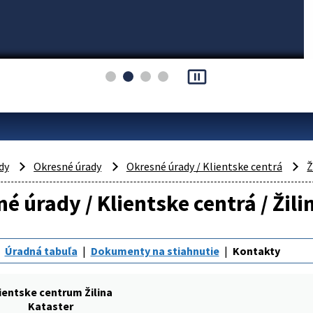
pause_presentation
dy
Okresné úrady
Okresné úrady / Klientske centrá
Ž
é úrady / Klientske centrá / Žili
Úradná tabuľa
Dokumenty na stiahnutie
Kontakty
ientske centrum Žilina
Kataster