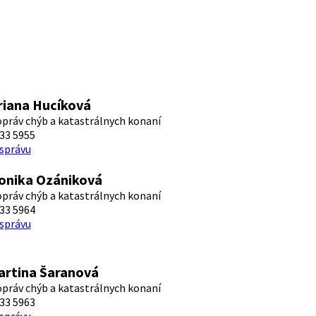
riana Hucíková
opráv chýb a katastrálnych konaní
33 5955
 správu
onika Ozániková
opráv chýb a katastrálnych konaní
33 5964
 správu
artina Šaranová
opráv chýb a katastrálnych konaní
33 5963