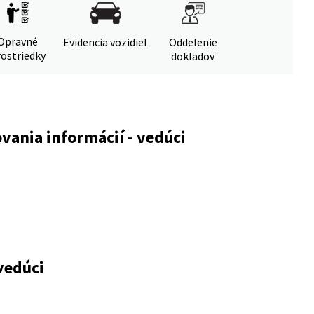
Opravné
Evidencia vozidiel
Oddelenie
ostriedky
dokladov
vania informácií - vedúci
vedúci