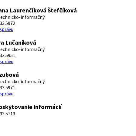
ana Laurenčíková Štefčíková
 technicko-informačný
33 5972
 správu
va Lučaníková
 technicko-informačný
33 5951
 správu
rzubová
 technicko-informačný
33 5971
 správu
oskytovanie informácií
33 5713