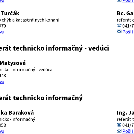
vu
Pošli
n Turčák
Bc. Ga
v chýb a katastrálnych konaní
referát 
970
041/7
vu
Pošli
erát technicko informačný - vedúci
 Matysová
nicko-informačný - vedúca
948
vu
erát technicko informačný
ika Baraková
Ing. J
nicko-informačný
referát
958
041/7
vu
Pošli