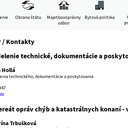
denie
Obrana štátu
Majetkovoprávny
Bytová politika
pr
odbor
 / Kontakty
elenie technické, dokumentácie a poskyto
 Hollá
enia technického, dokumentácie a poskytovania
947
vu
ereát opráv chýb a katastrálnych konaní - 
rína Trbušková