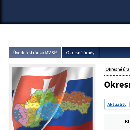
Úvodná stránka MV SR
Okresné úrady
Okresné úra
Okresn
Aktuality
Kl