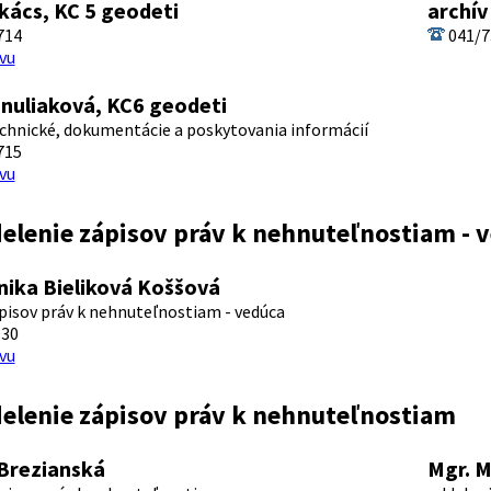
kács, KC 5 geodeti
archív
714
041/7
vu
nuliaková, KC6 geodeti
chnické, dokumentácie a poskytovania informácií
715
vu
elenie zápisov práv k nehnuteľnostiam - 
nika Bieliková Koššová
pisov práv k nehnuteľnostiam - vedúca
930
vu
delenie zápisov práv k nehnuteľnostiam
 Brezianská
Mgr. M