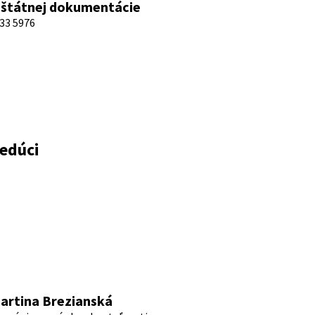
 štátnej dokumentácie
33 5976
vedúci
artina Brezianská