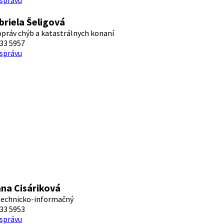
 správu
briela Šeligová
opráv chýb a katastrálnych konaní
33 5957
 správu
ana Cisáriková
 technicko-informačný
33 5953
 správu