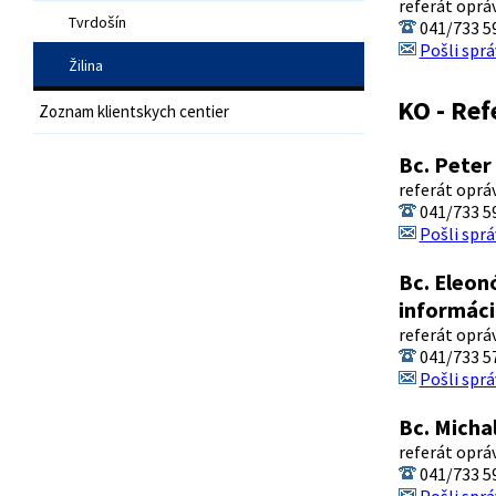
referát oprá
Tvrdošín
041/733 5
Pošli sprá
Žilina
KO - Ref
Zoznam klientskych centier
Bc. Peter
referát oprá
041/733 5
Pošli sprá
Bc. Eleon
informáci
referát oprá
041/733 5
Pošli sprá
Bc. Micha
referát oprá
041/733 5