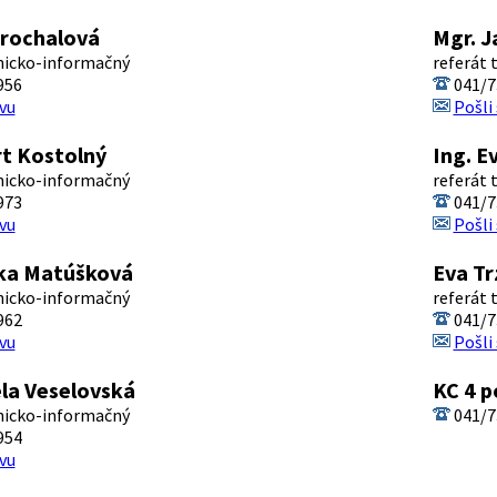
Grochalová
Mgr. J
nicko-informačný
referát
956
041/7
vu
Pošli
t Kostolný
Ing. E
nicko-informačný
referát
973
041/7
vu
Pošli
ika Matúšková
Eva T
nicko-informačný
referát
962
041/7
vu
Pošli
ela Veselovská
KC 4 p
nicko-informačný
041/7
954
vu