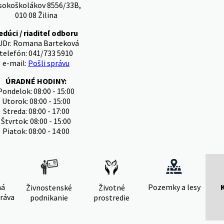
sokoškolákov 8556/33B,
010 08 Žilina
edúci / riaditeľ odboru
UDr. Romana Barteková
telefón: 041/733 5910
e-mail:
Pošli správu
ÚRADNÉ HODINY:
Pondelok: 08:00 - 15:00
Utorok: 08:00 - 15:00
Streda: 08:00 - 17:00
Štvrtok: 08:00 - 15:00
Piatok: 08:00 - 14:00
ná
Pozemky a lesy
Živnostenské
Životné
ráva
podnikanie
prostredie