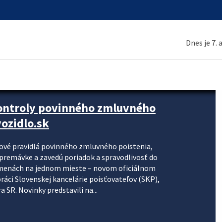
Dnes je 7.
kontroly povinného zmluvného
ozidlo.sk
nové pravidlá povinného zmluvného poistenia,
j premávke a zavedú poriadok a spravodlivosť do
zmenách na jednom mieste – novom oficiálnom
práci Slovenskej kancelárie poisťovateľov (SKP),
 SR. Novinky predstavili na...