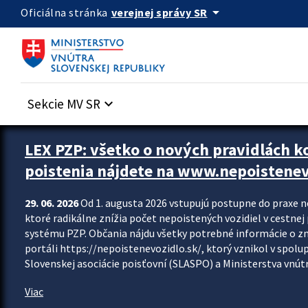
Preskocit na hlavný obsah
arrow_drop_down
verejnej správy SR
Oficiálna stránka
Sekcie MV SR
keyboard_arrow_down
Zastavit automatický posun upútavok
LEX PZP: všetko o nových pravidlách 
poistenia nájdete na www.nepoistenev
29. 06. 2026
Od 1. augusta 2026 vstupujú postupne do praxe 
ktoré radikálne znížia počet nepoistených vozidiel v cestne
systému PZP. Občania nájdu všetky potrebné informácie o 
portáli https://nepoistenevozidlo.sk/, ktorý vznikol v spolu
Slovenskej asociácie poisťovní (SLASPO) a Ministerstva vnútra
Viac