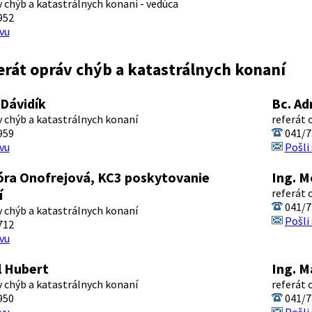
v chýb a katastrálnych konaní - vedúca
952
vu
erát opráv chýb a katastrálnych konaní
 Dávidík
Bc. Ad
v chýb a katastrálnych konaní
referát 
959
041/7
vu
Pošli
óra Onofrejová, KC3 poskytovanie
Ing. M
í
referát 
041/7
v chýb a katastrálnych konaní
Pošli
712
vu
l Hubert
Ing. M
v chýb a katastrálnych konaní
referát 
950
041/7