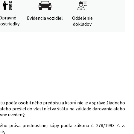
Opravné
Evidencia vozidiel
Oddelenie
ostriedky
dokladov
átu podľa osobitného predpisu a ktorý nie je v správe žiadneho
lebo prešiel do vlastníctva štátu na základe darovania alebo
ovne uvedený,
ého práva prednostnej kúpy podľa zákona č. 278/1993 Z. z.
né,