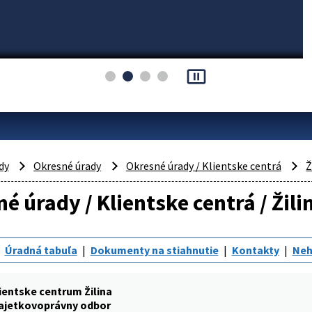
pause_presentation
dy
Okresné úrady
Okresné úrady / Klientske centrá
Ž
é úrady / Klientske centrá / Ži
Úradná tabuľa
Dokumenty na stiahnutie
Kontakty
Neh
ientske centrum Žilina
ajetkovoprávny odbor