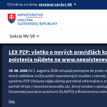
Preskocit na hlavný obsah
arrow_drop_down
verejnej správy SR
Oficiálna stránka
Sekcie MV SR
keyboard_arrow_down
Zastavit automatický posun upútavok
LEX PZP: všetko o nových pravidlách 
poistenia nájdete na www.nepoistenev
29. 06. 2026
Od 1. augusta 2026 vstupujú postupne do praxe 
ktoré radikálne znížia počet nepoistených vozidiel v cestne
systému PZP. Občania nájdu všetky potrebné informácie o 
portáli https://nepoistenevozidlo.sk/, ktorý vznikol v spolu
Slovenskej asociácie poisťovní (SLASPO) a Ministerstva vnútra
Viac