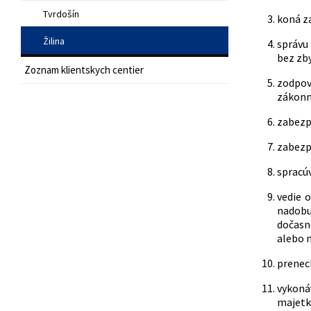
Tvrdošín
koná za
Žilina
správu 
bez zb
Zoznam klientskych centier
zodpov
zákonný
zabezpe
zabezp
spracúv
vedie 
nadobu
dočasne
alebo 
prenech
vykonáv
majetk