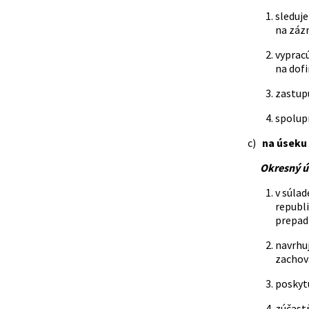
sleduj
na zázn
vypracú
na dofi
zastupu
spolupr
c)
na úseku
Okresný úra
v súlad
republ
prepad
navrhu
zachov
poskyt
zúčastň