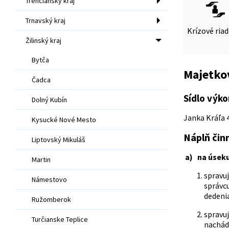
Trenčiansky kraj
Trnavský kraj
Krízové ria
Žilinský kraj
Bytča
Majetko
Čadca
Sídlo výko
Dolný Kubín
Janka Kráľa 4
Kysucké Nové Mesto
Náplň čin
Liptovský Mikuláš
a) na úseku
Martin
spravuj
Námestovo
správcu
dedenia
Ružomberok
spravu
Turčianske Teplice
nachád