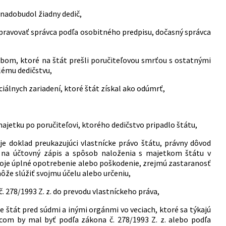
enadobudol žiadny dedič,
spravovať správca podľa osobitného predpisu, dočasný správca
bom, ktoré na štát prešli poručiteľovou smrťou s ostatnými
lému dedičstvu,
iálnych zariadení, ktoré štát získal ako odúmrť,
jetku po poručiteľovi, ktorého dedičstvo pripadlo štátu,
je doklad preukazujúci vlastnícke právo štátu, právny dôvod
z na účtovný zápis a spôsob naloženia s majetkom štátu v
 svoje úplné opotrebenie alebo poškodenie, zrejmú zastaranosť
že slúžiť svojmu účelu alebo určeniu,
 278/1993 Z. z. do prevodu vlastníckeho práva,
 štát pred súdmi a inými orgánmi vo veciach, ktoré sa týkajú
com by mal byť podľa zákona č. 278/1993 Z. z. alebo podľa