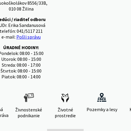
sokoškolákov 8556/33B,
010 08 Žilina
edúci / riaditeľ odboru
UDr. Erika Sandanusová
telefón: 041/5117 211
e-mail:
Pošli správu
ÚRADNÉ HODINY:
Pondelok: 08:00 - 15:00
Utorok: 08:00 - 15:00
Streda: 08:00 - 17:00
Štvrtok: 08:00 - 15:00
Piatok: 08:00 - 14:00
ná
Pozemky a lesy
Živnostenské
Životné
ráva
podnikanie
prostredie