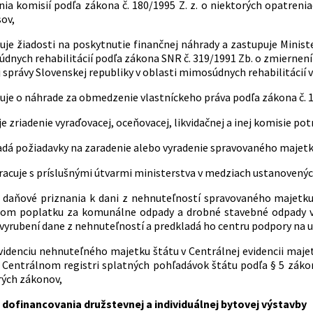
nia komisií podľa zákona č. 180/1995 Z. z. o niektorých opatreni
ov,
je žiadosti na poskytnutie finančnej náhrady a zastupuje Ministe
nych rehabilitácií podľa zákona SNR č. 319/1991 Zb. o zmiernení
 správy Slovenskej republiky v oblasti mimosúdnych rehabilitácií v
je o náhrade za obmedzenie vlastníckeho práva podľa zákona č. 130/
e zriadenie vyraďovacej, oceňovacej, likvidačnej a inej komisie po
dá požiadavky na zaradenie alebo vyradenie spravovaného majetku 
acuje s príslušnými útvarmi ministerstva v medziach ustanovených
 daňové priznania k dani z nehnuteľností spravovaného majetku 
om poplatku za komunálne odpady a drobné stavebné odpady v z
vyrubení dane z nehnuteľností a predkladá ho centru podpory na 
videnciu nehnuteľného majetku štátu v Centrálnej evidencii majet
v Centrálnom registri splatných pohľadávok štátu podľa § 5 zákon
rých zákonov,
 dofinancovania družstevnej a individuálnej bytovej výstavby