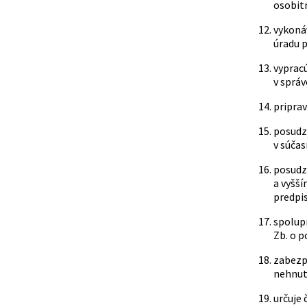
osobit
vykoná
úradu p
vyprac
v správ
priprav
posudz
v súčas
posudzu
a vyšš
predpis
spolup
Zb. o p
zabezp
nehnute
určuje