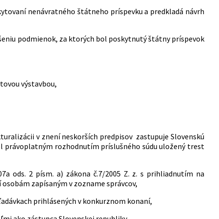
kytovaní nenávratného štátneho príspevku a predkladá návrh
ušeniu podmienok, za ktorých bol poskytnutý štátny príspevok
ytovou výstavbou,
kturalizácii v znení neskorších predpisov zastupuje Slovenskú
ol právoplatným rozhodnutím príslušného súdu uložený trest
a ods. 2 písm. a) zákona č.7/2005 Z. z. s prihliadnutím na
cí osobám zapísaným v zozname správcov,
ľadávkach prihlásených v konkurznom konaní,
eľmi ako zástupca Slovenskej republiky,