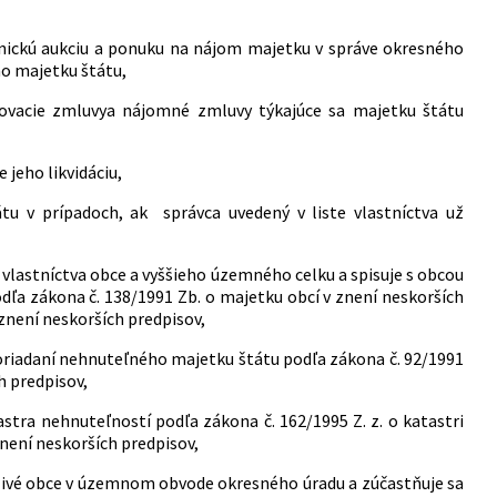
nickú aukciu a ponuku na nájom majetku v správe okresného
ho majetku štátu,
rovacie zmluvya nájomné zmluvy týkajúce sa majetku štátu
jeho likvidáciu,
tu v prípadoch, ak správca uvedený v liste vlastníctva už
vlastníctva obce a vyššieho územného celku a spisuje s obcou
a zákona č. 138/1991 Zb. o majetku obcí v znení neskorších
 znení neskorších predpisov,
riadaní nehnuteľného majetku štátu podľa zákona č. 92/1991
h predpisov,
tra nehnuteľností podľa zákona č. 162/1995 Z. z. o katastri
není neskorších predpisov,
livé obce v územnom obvode okresného úradu a zúčastňuje sa