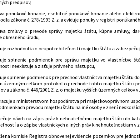
ných predpisov,
va ponukové konanie, osobitné ponukové konanie alebo elektro
odľa zákona č. 278/1993 Z. z. a eviduje ponuky v registri ponúkané
úva zmluvy o prevode správy majetku štátu, kúpne zmluvy, da
e okresného úradu,
uje rozhodnutia o neupotrebiteľnosti majetku štátu a zabezpečuje 
uje splnenie podmienok pre správu majetku vo vlastníctve štá
nosti neexistuje a zisťuje právneho nástupcu,
je splnenie podmienok pre prechod vlastníctva majetku štátu do 
ím územným celkom protokol o prechode tohto majetku štátu podľ
ov a zákona č. 446/2001 Z. z. o majetku vyšších územných celkov v
racuje s ministerstvom hospodárstva pri majetkovoprávnom uspo
odmienkach prevodu majetku štátu na iné osoby v znení neskoršíc
ečuje návrh na zápis práv k nehnuteľnému majetku štátu do katas
ľností a o zápise vlastníckych a iných práv k nehnuteľnostiam v z
 člena komisie Registra obnovenej evidencie pozemkov pre jednot