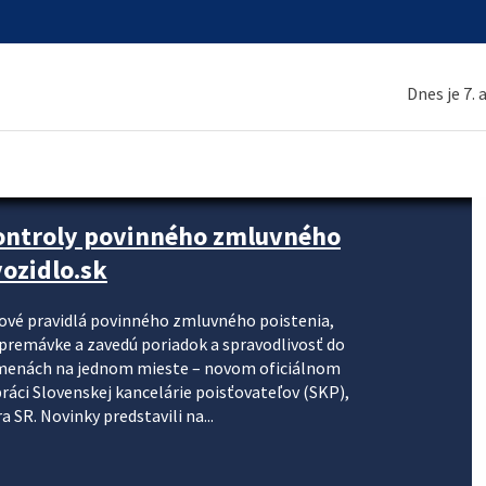
Dnes je 7.
kontroly povinného zmluvného
ozidlo.sk
nové pravidlá povinného zmluvného poistenia,
j premávke a zavedú poriadok a spravodlivosť do
zmenách na jednom mieste – novom oficiálnom
práci Slovenskej kancelárie poisťovateľov (SKP),
 SR. Novinky predstavili na...