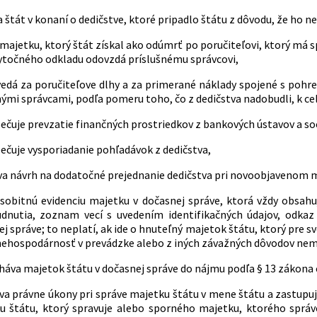
 štát v konaní o dedičstve, ktoré pripadlo štátu z dôvodu, že ho n
majetku, ktorý štát získal ako odúmrť po poručiteľovi, ktorý má 
ytočného odkladu odovzdá príslušnému správcovi,
edá za poručiteľove dlhy a za primerané náklady spojené s pohre
mi správcami, podľa pomeru toho, čo z dedičstva nadobudli, k ce
čuje prevzatie finančných prostriedkov z bankových ústavov a soc
ečuje vysporiadanie pohľadávok z dedičstva,
a návrh na dodatočné prejednanie dedičstva pri novoobjavenom ma
osobitnú evidenciu majetku v dočasnej správe, ktorá vždy obsahu
dnutia, zoznam vecí s uvedením identifikačných údajov, odka
j správe; to neplatí, ak ide o hnuteľný majetok štátu, ktorý pre
nehospodárnosť v prevádzke alebo z iných závažných dôvodov nemô
áva majetok štátu v dočasnej správe do nájmu podľa § 13 zákona č.
a právne úkony pri správe majetku štátu v mene štátu a zastupuje
u štátu, ktorý spravuje alebo sporného majetku, ktorého správ