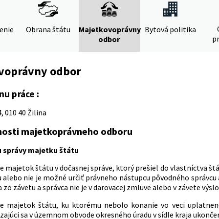
denie
Obrana štátu
Majetkovoprávny
Bytová politika
pr
odbor
voprávny odbor
nu práce :
, 010 40 Žilina
nosti majetkoprávneho odboru
 správy majetku štátu
e majetok štátu v dočasnej správe, ktorý prešiel do vlastníctva št
 alebo nie je možné určiť právneho nástupcu pôvodného správcu a
 zo závetu a správca nie je v darovacej zmluve alebo v závete výsl
je majetok štátu, ku ktorému nebolo konanie vo veci uplatnen
zajúci sa v územnom obvode okresného úradu v sídle kraja ukonče