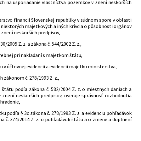
ach na usporiadanie vlastníctva pozemkov v znení neskorších
rstvo financií Slovenskej republiky v súdnom spore v oblasti
 niektorých majetkových a iných krívd a o pôsobnosti orgánov
 znení neskorších predpisov,
2005 Z. z. a zákona č. 544/2002 Z. z.,
trebnej pri nakladaní s majetkom štátu,
v účtovnej evidencii a evidencii majetku ministerstva,
 zákonom č. 278/1993 Z. z.,
štátu podľa zákona č. 582/2004 Z. z. o miestnych daniach a
není neskorších predpisov, overuje správnosť rozhodnutia
uhradenie,
ku podľa § 3c zákona č. 278/1993 Z. z. a evidenciu pohľadávok
a č. 374/2014 Z. z. o pohľadávok štátu a o zmene a doplnení