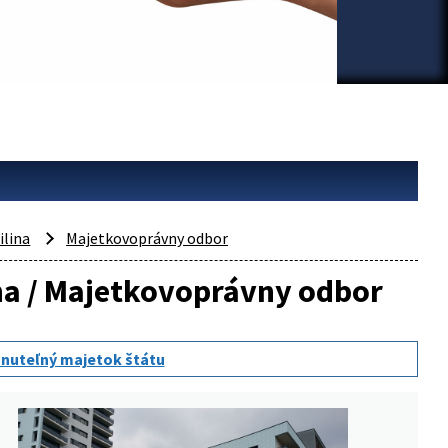
ilina
Majetkovoprávny odbor
lina / Majetkovoprávny odbor
nuteľný majetok štátu