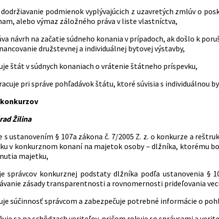
e dodržiavanie podmienok vyplývajúcich z uzavretých zmlúv o pos
am, alebo výmaz záložného práva v liste vlastníctva,
va návrh na začatie súdneho konania v prípadoch, ak došlo k por
nancovanie družstevnej a individuálnej bytovej výstavby,
je štát v súdnych konaniach o vrátenie štátneho príspevku,
acuje pri správe pohľadávok štátu, ktoré súvisia s individuálnou b
 konkurzov
d Žilina
e s ustanovením § 107a zákona č. 7/2005 Z. z. o konkurze a reštru
iku v konkurznom konaní na majetok osoby – dlžníka, ktorému b
nutia majetku,
je správcov konkurznej podstaty dlžníka podľa ustanovenia § 107
ávanie zásady transparentnosti a rovnomernosti prideľovania ve
uje súčinnosť správcom a zabezpečuje potrebné informácie o poh
uje sa na schôdzach veriteľov, pričom rokuje so správcami a verit