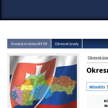
Úvodná stránka MV SR
Okresné úrady
Okresné úra
Okresn
Aktuality
Kl
M