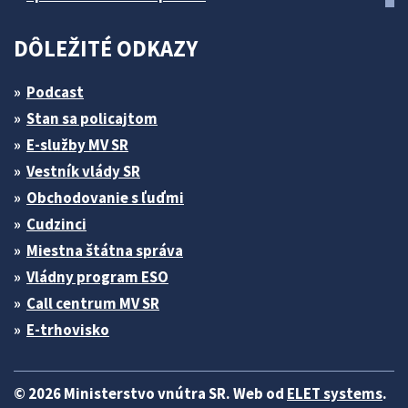
DÔLEŽITÉ ODKAZY
Podcast
Stan sa policajtom
E-služby MV SR
Vestník vlády SR
Obchodovanie s ľuďmi
Cudzinci
Miestna štátna správa
Vládny program ESO
Call centrum MV SR
E-trhovisko
© 2026 Ministerstvo vnútra SR. Web od
ELET systems
.