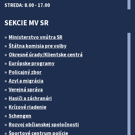
STREDA: 8.00 - 17.00
SEKCIE MV SR
Ministerstvo vnútra SR
Štátna komisia pre volby
Okresné úrady/Klientske centrá
Európske programy
Policajný zbor
Azyl a migrácia
Verejná správa
Hasiči a záchranári
Krízové riadenie
Schengen
Rozvoj občianskej spoločnosti
Športové centrum polície