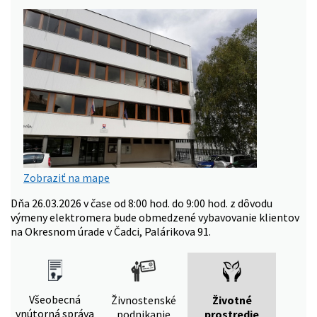
Zobraziť na mape
Dňa 26.03.2026 v čase od 8:00 hod. do 9:00 hod. z dôvodu
výmeny elektromera bude obmedzené vybavovanie klientov
na Okresnom úrade v Čadci, Palárikova 91.
Všeobecná
Živnostenské
Životné
vnútorná správa
podnikanie
prostredie