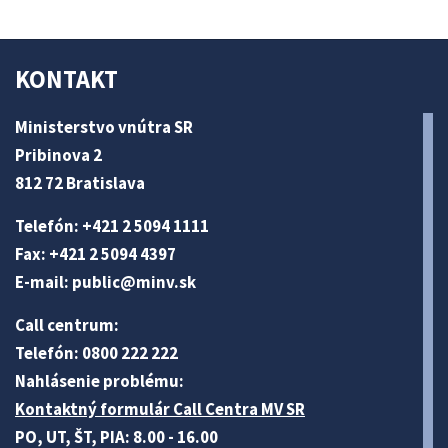
KONTAKT
Ministerstvo vnútra SR
Pribinova 2
812 72 Bratislava
Telefón: +421 2 5094 1111
Fax: +421 2 5094 4397
E-mail:
public@minv
.sk
Call centrum:
Telefón: 0800 222 222
Nahlásenie problému:
Kontaktný formulár Call Centra MV SR
PO, UT, ŠT, PIA: 8.00 - 16.00