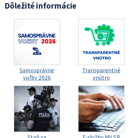
Dôležité informácie
Samosprávne
Transparentné
voľby 2026
vnútro
Staň sa
E-služby MV SR