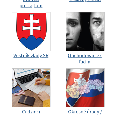
policajtom
Vestník vlády SR
Obchodovanie s
ľuďmi
Cudzinci
Okresné úrady /