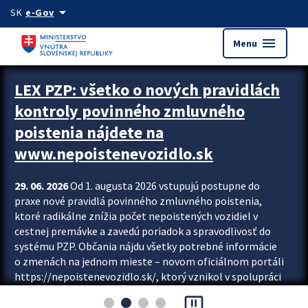
Preskocit na hlavný obsah
arrow_drop_down
SK
e-Gov
menu
Menu
Zastavit automatický posun upútavok
LEX PZP: všetko o nových pravidlách
kontroly povinného zmluvného
poistenia nájdete na
www.nepoistenevozidlo.sk
29. 06. 2026
Od 1. augusta 2026 vstupujú postupne do
praxe nové pravidlá povinného zmluvného poistenia,
ktoré radikálne znížia počet nepoistených vozidiel v
cestnej premávke a zavedú poriadok a spravodlivosť do
systému PZP. Občania nájdu všetky potrebné informácie
o zmenách na jednom mieste – novom oficiálnom portáli
https://nepoistenevozidlo.sk/, ktorý vznikol v spolupráci
Slovenskej kancelárie poisťovateľov (SKP), Slovenskej
pause_presentation
asociácie poisťovní (SLASPO) a Ministerstva vnútra SR.