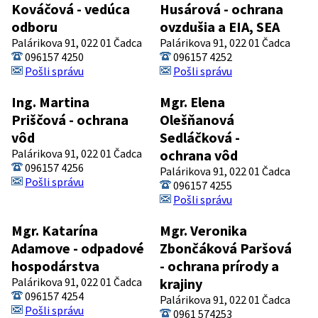
Kováčová - vedúca
Husárová - ochrana
odboru
ovzdušia a EIA, SEA
Palárikova 91, 022 01 Čadca
Palárikova 91, 022 01 Čadca
096157 4250
096157 4252
Pošli správu
Pošli správu
Ing. Martina
Mgr. Elena
Priščová - ochrana
Olešňanová
vôd
Sedláčková -
Palárikova 91, 022 01 Čadca
ochrana vôd
096157 4256
Palárikova 91, 022 01 Čadca
Pošli správu
096157 4255
Pošli správu
Mgr. Katarína
Mgr. Veronika
Adamove - odpadové
Zbončáková Paršová
hospodárstva
- ochrana prírody a
Palárikova 91, 022 01 Čadca
krajiny
096157 4254
Palárikova 91, 022 01 Čadca
Pošli správu
0961 574253