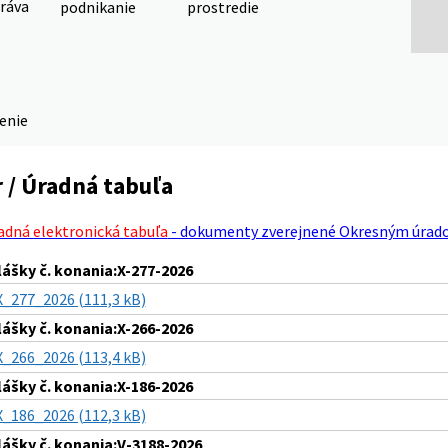
ráva
podnikanie
prostredie
denie
 / Úradná tabuľa
adná elektronická tabuľa
- dokumenty zverejnené Okresným úrad
lášky č. konania:X-277-2026
X_277_2026 (111,3 kB)
lášky č. konania:X-266-2026
X_266_2026 (113,4 kB)
lášky č. konania:X-186-2026
X_186_2026 (112,3 kB)
lášky č. konania:V-3188-2026