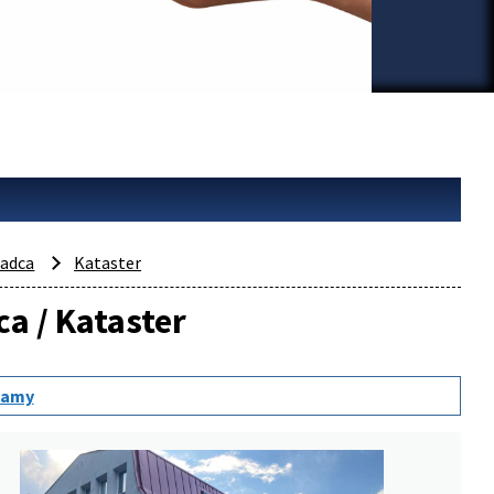
adca
Kataster
ca / Kataster
namy