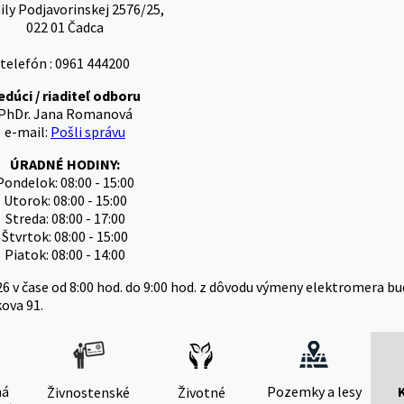
ly Podjavorinskej 2576/25,
022 01 Čadca
telefón : 0961 444200
edúci / riaditeľ odboru
PhDr. Jana Romanová
e-mail:
Pošli správu
ÚRADNÉ HODINY:
Pondelok: 08:00 - 15:00
Utorok: 08:00 - 15:00
Streda: 08:00 - 17:00
Štvrtok: 08:00 - 15:00
Piatok: 08:00 - 14:00
26 v čase od 8:00 hod. do 9:00 hod. z dôvodu výmeny elektromera
kova 91.
ná
Pozemky a lesy
Živnostenské
Životné