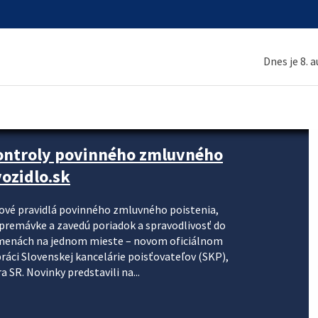
Dnes je 8. 
kontroly povinného zmluvného
ozidlo.sk
nové pravidlá povinného zmluvného poistenia,
j premávke a zavedú poriadok a spravodlivosť do
zmenách na jednom mieste – novom oficiálnom
práci Slovenskej kancelárie poisťovateľov (SKP),
 SR. Novinky predstavili na...