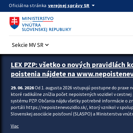
Preskocit na hlavný obsah
arrow_drop_down
verejnej správy SR
Oficiálna stránka
Sekcie MV SR
keyboard_arrow_down
Zastavit automatický posun upútavok
LEX PZP: všetko o nových pravidlách 
poistenia nájdete na www.nepoistenev
29. 06. 2026
Od 1. augusta 2026 vstupujú postupne do praxe 
ktoré radikálne znížia počet nepoistených vozidiel v cestne
systému PZP. Občania nájdu všetky potrebné informácie o 
portáli https://nepoistenevozidlo.sk/, ktorý vznikol v spolu
Slovenskej asociácie poisťovní (SLASPO) a Ministerstva vnútra
Viac