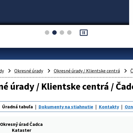
pause_presentation
dy
Okresné úrady
Okresné úrady / Klientske centrá
Č
é úrady / Klientske centrá / Čad
Úradná tabuľa
Dokumenty na stiahnutie
Kontakty
Oz
Okresný úrad Čadca
Kataster