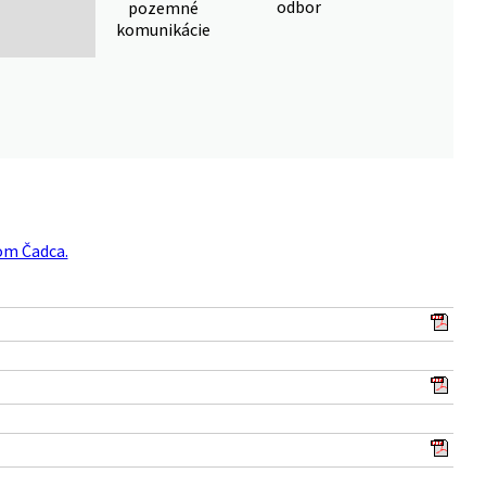
odbor
pozemné
komunikácie
om Čadca.