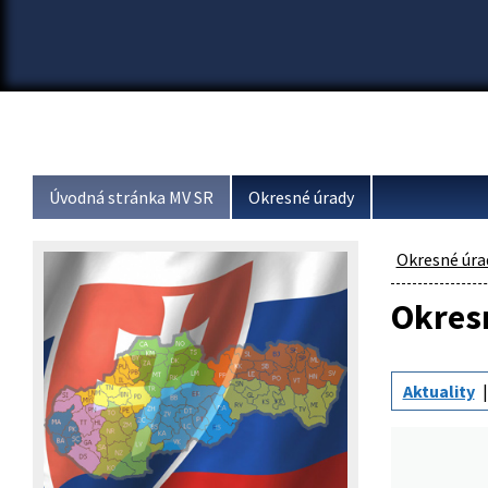
Úvodná stránka MV SR
Okresné úrady
Okresné úra
Okresn
Aktuality