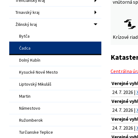
Trenčiansky kraj
vnútorná sp
Trnavský kraj
Žilinský kraj
Bytča
Krízové ria
Čadca
Kataster
Dolný Kubín
Centrálna úr
Kysucké Nové Mesto
Verejné vyh
Liptovský Mikuláš
24. 7. 2026 |
Martin
Verejné vyh
Námestovo
24. 7. 2026 |
Verejné vyh
Ružomberok
24. 7. 2026 |
Turčianske Teplice
Verejné vyh