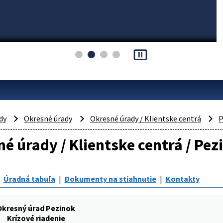
pause_presentation
dy
Okresné úrady
Okresné úrady / Klientske centrá
P
é úrady / Klientske centrá / Pez
Úradná tabuľa
Dokumenty na stiahnutie
Kontakty
Okresný úrad Pezinok
Krízové riadenie