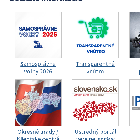
Samosprávne
Transparentné
voľby 2026
vnútro
Okresné úrady /
Ústredný portál
Klientske centrá
verejnej správy