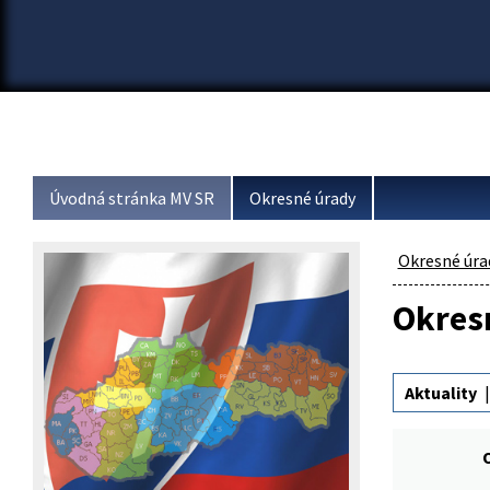
Úvodná stránka MV SR
Okresné úrady
Okresné úra
Okresn
Aktuality