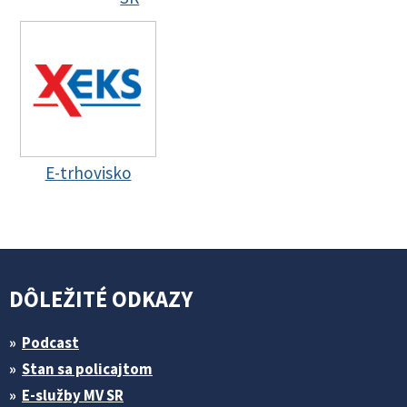
E-trhovisko
DÔLEŽITÉ ODKAZY
Podcast
Stan sa policajtom
E-služby MV SR