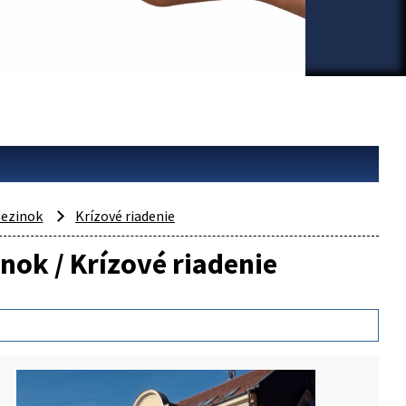
ezinok
Krízové riadenie
inok / Krízové riadenie