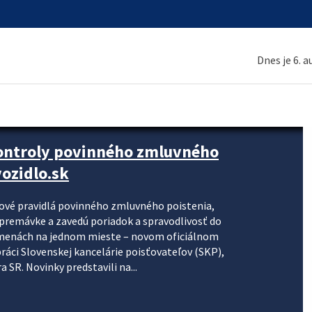
Dnes je 6. 
kontroly povinného zmluvného
ozidlo.sk
nové pravidlá povinného zmluvného poistenia,
j premávke a zavedú poriadok a spravodlivosť do
zmenách na jednom mieste – novom oficiálnom
práci Slovenskej kancelárie poisťovateľov (SKP),
 SR. Novinky predstavili na...