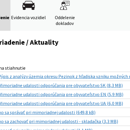
denie
Evidencia vozidiel
Oddelenie
dokladov
riadenie / Aktuality
a stiahnutie
Výpis z analýzy územia okresu Pezinok z hľadiska vzniku možných 
Mimoriadne udalosti odporúčania pre obyvateľstvo SK (8,3 MB)
Mimoriadne udalosti odporúčania pre obyvateľstvo EN (5,9 MB)
Mimoriadne udalosti odporúčania pre obyvateľstvo UA (6,0 MB)
ko sa správať pri mimoriadnej udalosti (649,8 kB)
ko sa zachovať pri mimoriadnej udalosti - skladačka (3,3 MB)