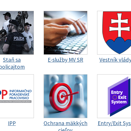
Staň sa
E-služby MV SR
Vestník vlád
policajtom
IPP
Ochrana mäkkých
Entry/Exit Sy
cieľov