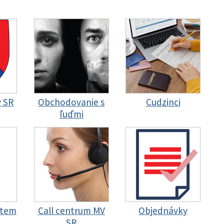
y SR
Obchodovanie s
Cudzinci
ľuďmi
stem
Call centrum MV
Objednávky
SR