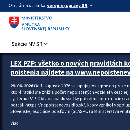
Preskocit na hlavný obsah
arrow_drop_down
verejnej správy SR
Oficiálna stránka
Sekcie MV SR
keyboard_arrow_down
Zastavit automatický posun upútavok
LEX PZP: všetko o nových pravidlách 
poistenia nájdete na www.nepoistenev
29. 06. 2026
Od 1. augusta 2026 vstupujú postupne do praxe 
ktoré radikálne znížia počet nepoistených vozidiel v cestne
systému PZP. Občania nájdu všetky potrebné informácie o 
portáli https://nepoistenevozidlo.sk/, ktorý vznikol v spolu
Slovenskej asociácie poisťovní (SLASPO) a Ministerstva vnútra
Viac