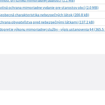
innosť pri vzniku mimoriadnej udalosti (1,1 MB)
ivilná ochrana mimoriadne vydanie pre starostov obcí (2,0 MB)
šeobecná charakteristika nebezpečných látok (200,8 kB)
chrana obyvateľstva pred nebezpečnými látkami (137,2 kB)
dopretie výkonu mimoriadnej služby - výpis ustanovenia §4 (365,5 