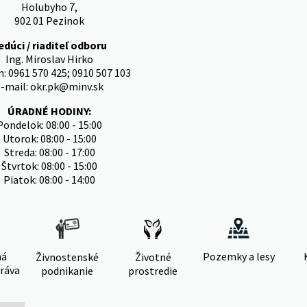
Holubyho 7,
902 01 Pezinok
edúci / riaditeľ odboru
Ing. Miroslav Hirko
n: 0961 570 425; 0910 507 103
e-mail: okr.pk@minv.sk
ÚRADNÉ HODINY:
Pondelok: 08:00 - 15:00
Utorok: 08:00 - 15:00
Streda: 08:00 - 17:00
Štvrtok: 08:00 - 15:00
Piatok: 08:00 - 14:00
ná
Pozemky a lesy
Živnostenské
Životné
ráva
podnikanie
prostredie