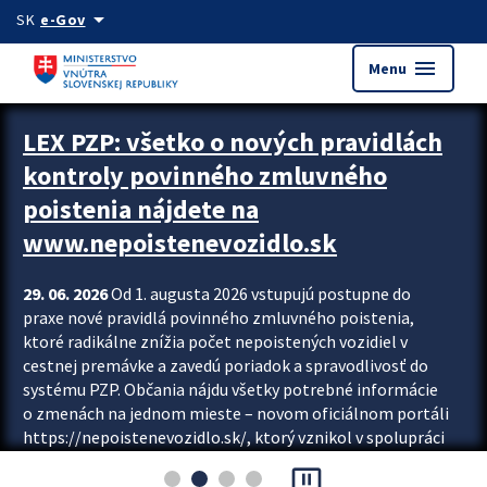
Preskocit na hlavný obsah
arrow_drop_down
SK
e-Gov
menu
Menu
Zastavit automatický posun upútavok
LEX PZP: všetko o nových pravidlách
kontroly povinného zmluvného
poistenia nájdete na
www.nepoistenevozidlo.sk
29. 06. 2026
Od 1. augusta 2026 vstupujú postupne do
praxe nové pravidlá povinného zmluvného poistenia,
ktoré radikálne znížia počet nepoistených vozidiel v
cestnej premávke a zavedú poriadok a spravodlivosť do
systému PZP. Občania nájdu všetky potrebné informácie
o zmenách na jednom mieste – novom oficiálnom portáli
https://nepoistenevozidlo.sk/, ktorý vznikol v spolupráci
Slovenskej kancelárie poisťovateľov (SKP), Slovenskej
pause_presentation
asociácie poisťovní (SLASPO) a Ministerstva vnútra SR.