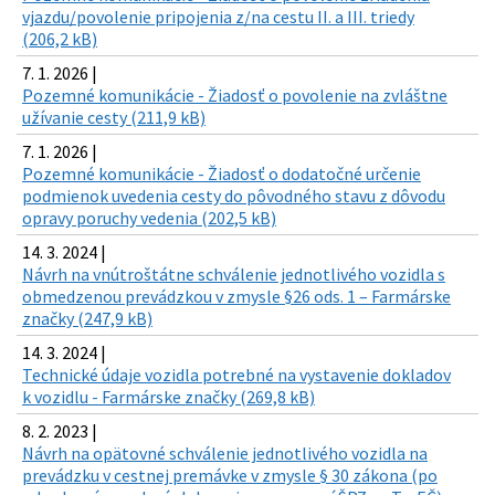
vjazdu/povolenie pripojenia z/na cestu II. a III. triedy
(206,2 kB)
7. 1. 2026 |
Pozemné komunikácie - Žiadosť o povolenie na zvláštne
užívanie cesty (211,9 kB)
7. 1. 2026 |
Pozemné komunikácie - Žiadosť o dodatočné určenie
podmienok uvedenia cesty do pôvodného stavu z dôvodu
opravy poruchy vedenia (202,5 kB)
14. 3. 2024 |
Návrh na vnútroštátne schválenie jednotlivého vozidla s
obmedzenou prevádzkou v zmysle §26 ods. 1 – Farmárske
značky (247,9 kB)
14. 3. 2024 |
Technické údaje vozidla potrebné na vystavenie dokladov
k vozidlu - Farmárske značky (269,8 kB)
8. 2. 2023 |
Návrh na opätovné schválenie jednotlivého vozidla na
prevádzku v cestnej premávke v zmysle § 30 zákona (po