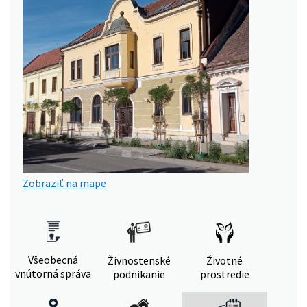
Zobraziť na mape
Všeobecná
Živnostenské
Životné
vnútorná správa
podnikanie
prostredie