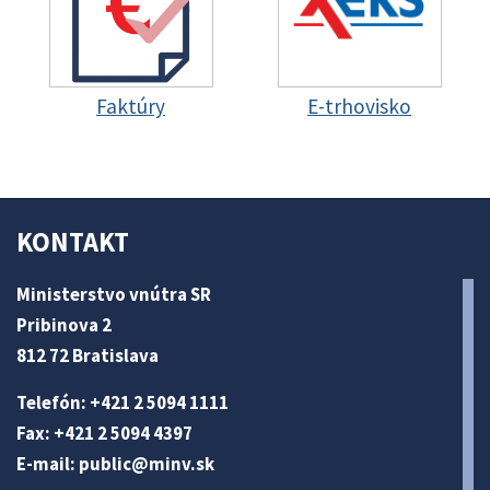
Faktúry
E-trhovisko
KONTAKT
Ministerstvo vnútra SR
Pribinova 2
812 72 Bratislava
Telefón: +421 2 5094 1111
Fax: +421 2 5094 4397
E-mail:
public@minv
.sk