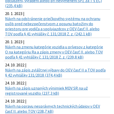
odcudzení, vyradení alebo pri nevymenení ŠPZ za T s EČ)
(235,4 kB)
20. 1. 2023 |
Návrh na odstránenie priečkového systému na ochranu
osôb pred nebezpečenstvom z posunu batožiny do
priestoru pre vodiča a spolujazdcov z OEV časť II. alebo
TOV podľa § 41 vyhlášky č. 131/2018 Z. z. (242,1 kB)
20. 1. 2023 |
Návrh na zmenu kategórie vozidla u prívesov z kategórie
O na kategóriu Ra a zápis zmeny v OEV časť II. alebo TOV
podľa § 41 vyhlášky č. 131/2018 Z. z. (239,8 kB)
24. 10. 2022 |
Návrh na zápis zvláštnej výbavy do OEV časť II a TOV podľa
§ 42 vyhlášky 131/2018 (374,4 kB)
24. 10. 2022 |
Návrh na zápis uznaných výnimiek MDV SR na už
registrované vozidlo (237,3 kB)
24. 10. 2022 |
Návrh na opravu nesprávnych technických údajov v OEV
časť II. alebo TOV (238,7 kB)