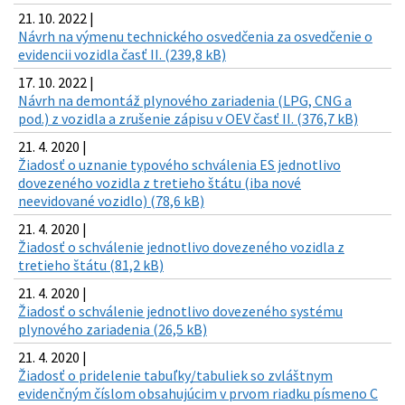
21. 10. 2022 |
Návrh na výmenu technického osvedčenia za osvedčenie o
evidencii vozidla časť II. (239,8 kB)
17. 10. 2022 |
Návrh na demontáž plynového zariadenia (LPG, CNG a
pod.) z vozidla a zrušenie zápisu v OEV časť II. (376,7 kB)
21. 4. 2020 |
Žiadosť o uznanie typového schválenia ES jednotlivo
dovezeného vozidla z tretieho štátu (iba nové
neevidované vozidlo) (78,6 kB)
21. 4. 2020 |
Žiadosť o schválenie jednotlivo dovezeného vozidla z
tretieho štátu (81,2 kB)
21. 4. 2020 |
Žiadosť o schválenie jednotlivo dovezeného systému
plynového zariadenia (26,5 kB)
21. 4. 2020 |
Žiadosť o pridelenie tabuľky/tabuliek so zvláštnym
evidenčným číslom obsahujúcim v prvom riadku písmeno C