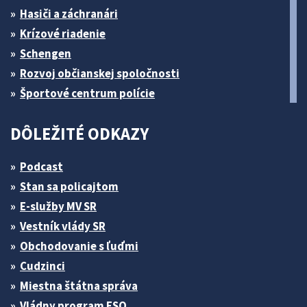
Hasiči a záchranári
Krízové riadenie
Schengen
Rozvoj občianskej spoločnosti
Športové centrum polície
DÔLEŽITÉ ODKAZY
Podcast
Stan sa policajtom
E-služby MV SR
Vestník vlády SR
Obchodovanie s ľuďmi
Cudzinci
Miestna štátna správa
Vládny program ESO