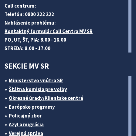
Call centrum:
Telefón: 0800 222 222
Nahlásenie problému:
Kontaktný formulár Call Centra MV SR
PO, UT, ŠT, PIA: 8.00 - 16.00
STREDA: 8.00 - 17.00
SEKCIE MV SR
Ministerstvo vnútra SR
Štátna komisia pre volby
Okresné úrady/Klientske centrá
Európske programy
Policajný zbor
Azyl a migrácia
Verejná správa