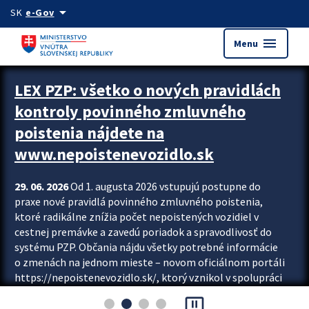
Preskocit na hlavný obsah
arrow_drop_down
SK
e-Gov
menu
Menu
Zastavit automatický posun upútavok
LEX PZP: všetko o nových pravidlách
kontroly povinného zmluvného
poistenia nájdete na
www.nepoistenevozidlo.sk
29. 06. 2026
Od 1. augusta 2026 vstupujú postupne do
praxe nové pravidlá povinného zmluvného poistenia,
ktoré radikálne znížia počet nepoistených vozidiel v
cestnej premávke a zavedú poriadok a spravodlivosť do
systému PZP. Občania nájdu všetky potrebné informácie
o zmenách na jednom mieste – novom oficiálnom portáli
https://nepoistenevozidlo.sk/, ktorý vznikol v spolupráci
Slovenskej kancelárie poisťovateľov (SKP), Slovenskej
pause_presentation
asociácie poisťovní (SLASPO) a Ministerstva vnútra SR.