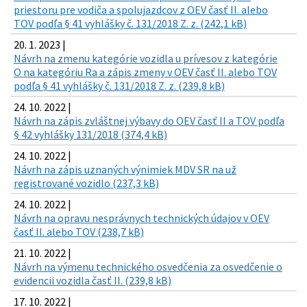
priestoru pre vodiča a spolujazdcov z OEV časť II. alebo
TOV podľa § 41 vyhlášky č. 131/2018 Z. z. (242,1 kB)
20. 1. 2023 |
Návrh na zmenu kategórie vozidla u prívesov z kategórie
O na kategóriu Ra a zápis zmeny v OEV časť II. alebo TOV
podľa § 41 vyhlášky č. 131/2018 Z. z. (239,8 kB)
24. 10. 2022 |
Návrh na zápis zvláštnej výbavy do OEV časť II a TOV podľa
§ 42 vyhlášky 131/2018 (374,4 kB)
24. 10. 2022 |
Návrh na zápis uznaných výnimiek MDV SR na už
registrované vozidlo (237,3 kB)
24. 10. 2022 |
Návrh na opravu nesprávnych technických údajov v OEV
časť II. alebo TOV (238,7 kB)
21. 10. 2022 |
Návrh na výmenu technického osvedčenia za osvedčenie o
evidencii vozidla časť II. (239,8 kB)
17. 10. 2022 |