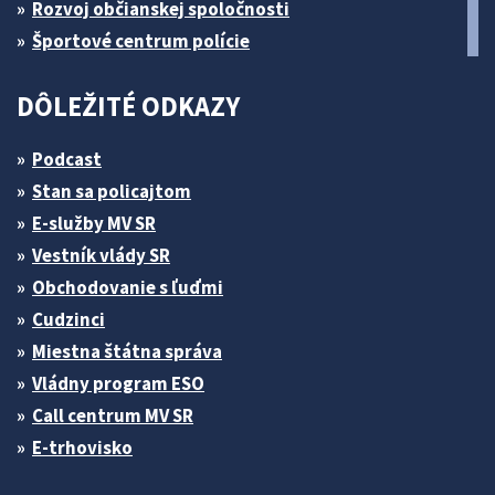
Rozvoj občianskej spoločnosti
Športové centrum polície
DÔLEŽITÉ ODKAZY
Podcast
Stan sa policajtom
E-služby MV SR
Vestník vlády SR
Obchodovanie s ľuďmi
Cudzinci
Miestna štátna správa
Vládny program ESO
Call centrum MV SR
E-trhovisko