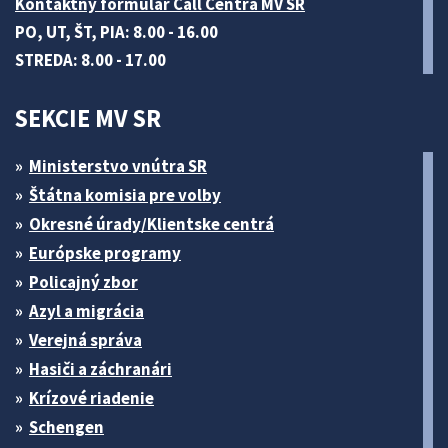
Kontaktný formulár Call Centra MV SR
PO, UT, ŠT, PIA: 8.00 - 16.00
STREDA: 8.00 - 17.00
SEKCIE MV SR
Ministerstvo vnútra SR
Štátna komisia pre volby
Okresné úrady/Klientske centrá
Európske programy
Policajný zbor
Azyl a migrácia
Verejná správa
Hasiči a záchranári
Krízové riadenie
Schengen