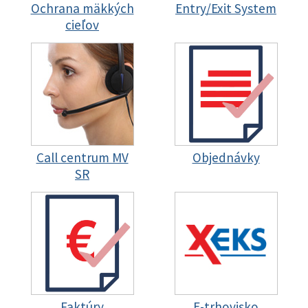
Ochrana mäkkých
Entry/Exit System
cieľov
Call centrum MV
Objednávky
SR
Faktúry
E-trhovisko