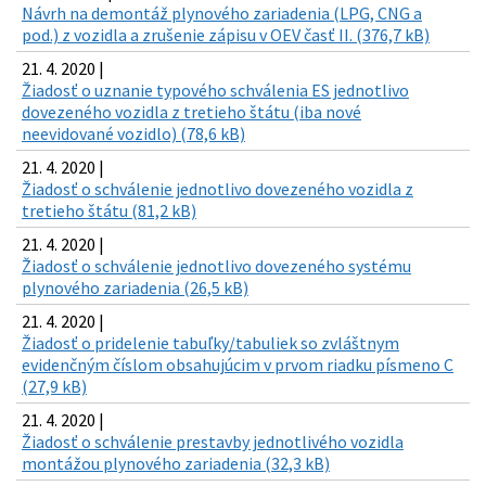
Návrh na demontáž plynového zariadenia (LPG, CNG a
pod.) z vozidla a zrušenie zápisu v OEV časť II. (376,7 kB)
21. 4. 2020 |
Žiadosť o uznanie typového schválenia ES jednotlivo
dovezeného vozidla z tretieho štátu (iba nové
neevidované vozidlo) (78,6 kB)
21. 4. 2020 |
Žiadosť o schválenie jednotlivo dovezeného vozidla z
tretieho štátu (81,2 kB)
21. 4. 2020 |
Žiadosť o schválenie jednotlivo dovezeného systému
plynového zariadenia (26,5 kB)
21. 4. 2020 |
Žiadosť o pridelenie tabuľky/tabuliek so zvláštnym
evidenčným číslom obsahujúcim v prvom riadku písmeno C
(27,9 kB)
21. 4. 2020 |
Žiadosť o schválenie prestavby jednotlivého vozidla
montážou plynového zariadenia (32,3 kB)