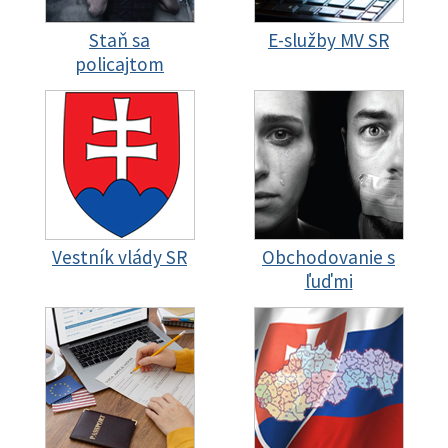
Staň sa
E-služby MV SR
policajtom
Vestník vlády SR
Obchodovanie s
ľuďmi