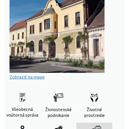
Zobraziť na mape
Všeobecná
Živnostenské
Životné
vnútorná správa
podnikanie
prostredie