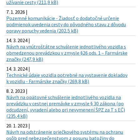
užívanie cesty (211,9 kB)
7. 1. 2026 |
Pozemné komunikácie - Žiadosť o dodatočné určenie
podmienok uvedenia cesty do pôvodného stavu z dôvodu
opravy poruchy vedenia (202,5 kB)
14. 3. 2024 |
Návrh na vnútroštátne schválenie jednotlivého vozidla s
obmedzenou prevádzkou v zmysle §26 ods. 1 – Farmárske
značky (247,9 kB)
14. 3. 2024 |
Technické údaje vozidla potrebné na vystavenie dokladov
k vozidlu - Farmárske značky (269,8 kB)
8. 2. 2023 |
Návrh na opätovné schválenie jednotlivého vozidla na
prevádzku v cestnej premávke v zmysle § 30 zákona (po
odcudzení, vyradení alebo pri nevymenení ŠPZ za T s EČ)
(235,4 kB)
20. 1. 2023 |
Návrh na odstránenie priečkového systému na ochranu
osôb pred nebezpečenstvom z posunu batožiny do