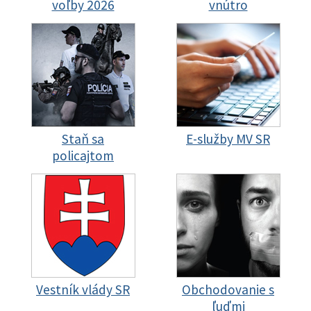
voľby 2026
vnútro
Staň sa
E-služby MV SR
policajtom
Vestník vlády SR
Obchodovanie s
ľuďmi