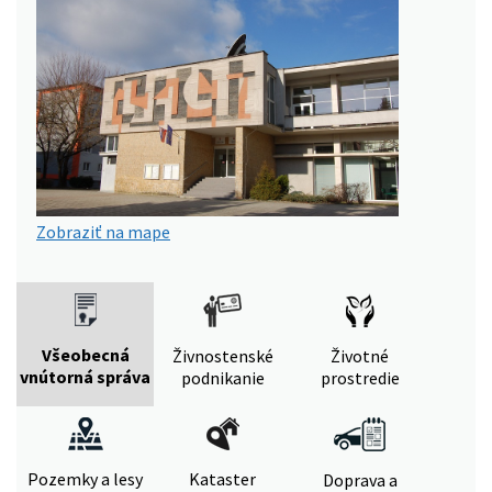
Zobraziť na mape
Všeobecná
Živnostenské
Životné
vnútorná správa
podnikanie
prostredie
Pozemky a lesy
Kataster
Doprava a