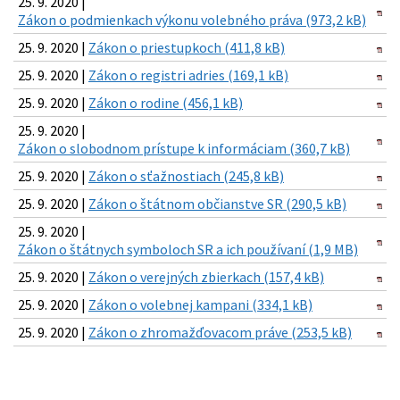
25. 9. 2020 |
Zákon o podmienkach výkonu volebného práva (973,2 kB)
25. 9. 2020 |
Zákon o priestupkoch (411,8 kB)
25. 9. 2020 |
Zákon o registri adries (169,1 kB)
25. 9. 2020 |
Zákon o rodine (456,1 kB)
25. 9. 2020 |
Zákon o slobodnom prístupe k informáciam (360,7 kB)
25. 9. 2020 |
Zákon o sťažnostiach (245,8 kB)
25. 9. 2020 |
Zákon o štátnom občianstve SR (290,5 kB)
25. 9. 2020 |
Zákon o štátnych symboloch SR a ich používaní (1,9 MB)
25. 9. 2020 |
Zákon o verejných zbierkach (157,4 kB)
25. 9. 2020 |
Zákon o volebnej kampani (334,1 kB)
25. 9. 2020 |
Zákon o zhromažďovacom práve (253,5 kB)