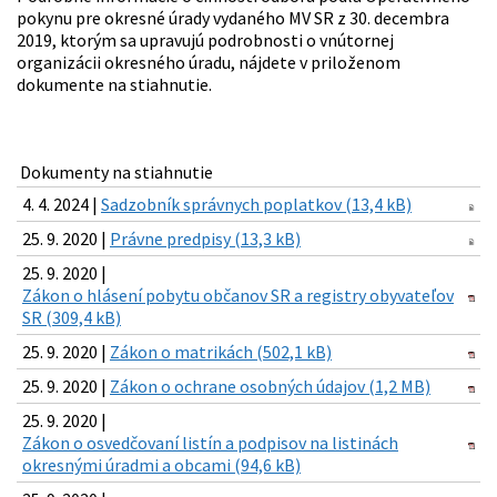
pokynu pre okresné úrady vydaného MV SR z 30. decembra
2019, ktorým sa upravujú podrobnosti o vnútornej
organizácii okresného úradu, nájdete v priloženom
dokumente na stiahnutie.
Dokumenty na stiahnutie
4. 4. 2024 |
Sadzobník správnych poplatkov (13,4 kB)
25. 9. 2020 |
Právne predpisy (13,3 kB)
25. 9. 2020 |
Zákon o hlásení pobytu občanov SR a registry obyvateľov
SR (309,4 kB)
25. 9. 2020 |
Zákon o matrikách (502,1 kB)
25. 9. 2020 |
Zákon o ochrane osobných údajov (1,2 MB)
25. 9. 2020 |
Zákon o osvedčovaní listín a podpisov na listinách
okresnými úradmi a obcami (94,6 kB)