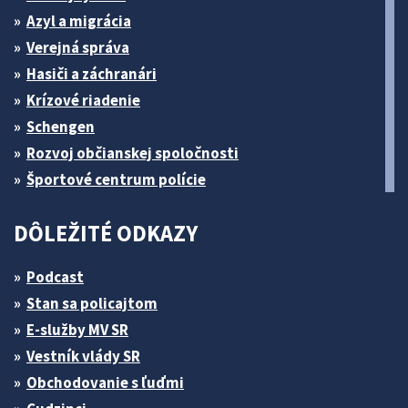
Azyl a migrácia
Verejná správa
Hasiči a záchranári
Krízové riadenie
Schengen
Rozvoj občianskej spoločnosti
Športové centrum polície
DÔLEŽITÉ ODKAZY
Podcast
Stan sa policajtom
E-služby MV SR
Vestník vlády SR
Obchodovanie s ľuďmi