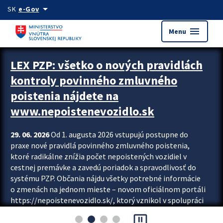
Preskocit na hlavný obsah
arrow_drop_down
SK
e-Gov
menu
Menu
Zastavit automatický posun upútavok
LEX PZP: všetko o nových pravidlách
kontroly povinného zmluvného
poistenia nájdete na
www.nepoistenevozidlo.sk
29. 06. 2026
Od 1. augusta 2026 vstupujú postupne do
praxe nové pravidlá povinného zmluvného poistenia,
ktoré radikálne znížia počet nepoistených vozidiel v
cestnej premávke a zavedú poriadok a spravodlivosť do
systému PZP. Občania nájdu všetky potrebné informácie
o zmenách na jednom mieste – novom oficiálnom portáli
https://nepoistenevozidlo.sk/, ktorý vznikol v spolupráci
Slovenskej kancelárie poisťovateľov (SKP), Slovenskej
pause_presentation
asociácie poisťovní (SLASPO) a Ministerstva vnútra SR.