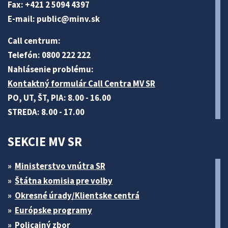
Fax: +421 2 5094 4397
E-mail:
public@minv
.sk
Call centrum:
Telefón: 0800 222 222
Nahlásenie problému:
Kontaktný formulár Call Centra MV SR
PO, UT, ŠT, PIA: 8.00 - 16.00
STREDA: 8.00 - 17.00
SEKCIE MV SR
Ministerstvo vnútra SR
Štátna komisia pre volby
Okresné úrady/Klientske centrá
Európske programy
Policajný zbor