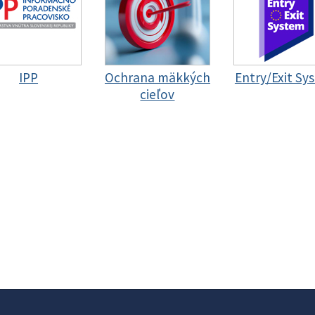
IPP
Ochrana mäkkých
Entry/Exit Sy
cieľov