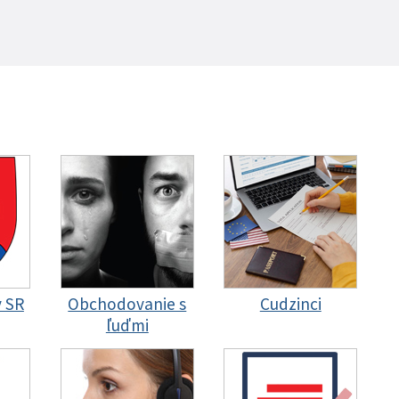
y SR
Obchodovanie s
Cudzinci
ľuďmi