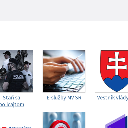
Staň sa
E-služby MV SR
Vestník vlád
policajtom