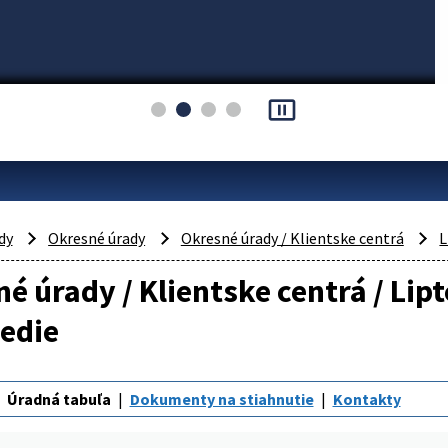
pause_presentation
dy
Okresné úrady
Okresné úrady / Klientske centrá
L
é úrady / Klientske centrá / Lip
edie
Úradná tabuľa
Dokumenty na stiahnutie
Kontakty