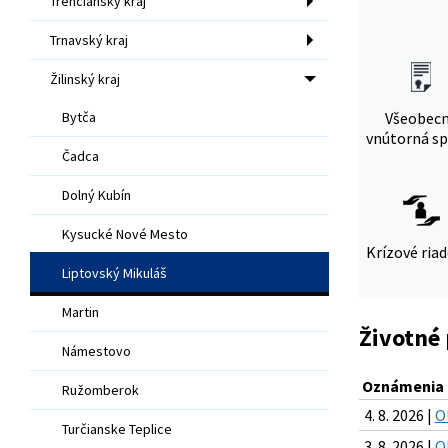
Trenčiansky kraj
Trnavský kraj
Žilinský kraj
Bytča
Všeobec
vnútorná sp
Čadca
Dolný Kubín
Kysucké Nové Mesto
Krízové ria
Liptovský Mikuláš
Martin
Životné 
Námestovo
Oznámenia a
Ružomberok
4. 8. 2026 |
O
Turčianske Teplice
3. 8. 2026 |
O