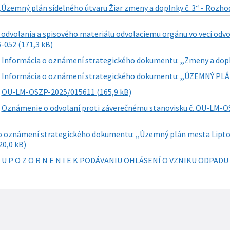
„Územný plán sídelného útvaru Žiar zmeny a doplnky č. 3“ - Rozho
 odvolania a spisového materiálu odvolaciemu orgánu vo veci odvo
-052 (171,3 kB)
|
Informácia o oznámení strategického dokumentu: ,,Zmeny a dopl
|
Informácia o oznámení strategického dokumentu: ,,ÚZEMNÝ PLÁ
|
OU-LM-OSZP-2025/015611 (165,9 kB)
|
Oznámenie o odvolaní proti záverečnému stanovisku č. OU-LM-OS
o oznámení strategického dokumentu: ,,Územný plán mesta Liptovs
20,0 kB)
|
U P O Z O R N E N I E K PODÁVANIU OHLÁSENÍ O VZNIKU ODPADU 