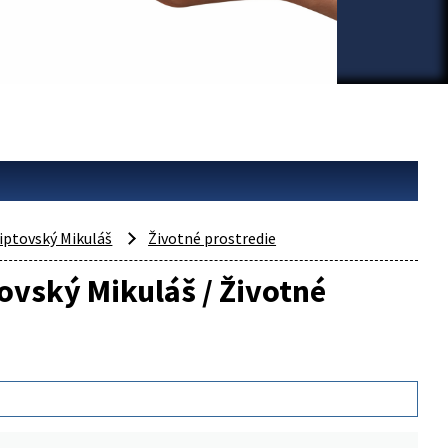
iptovský Mikuláš
Životné prostredie
tovský Mikuláš / Životné