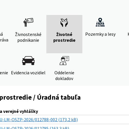
ná
Pozemky a lesy
Živnostenské
Životné
ráva
podnikanie
prostredie
denie
Evidencia vozidiel
Oddelenie
dokladov
prostredie / Úradná tabuľa
 verejné vyhlášky
U-LM-OSZP-2026/012788-002 (173,2 kB)
U-LM-OSZP-2026/012785 (163,3 kB)