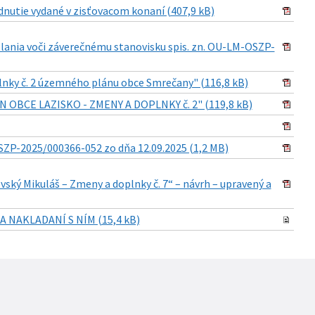
dnutie vydané v zisťovacom konaní (407,9 kB)
lania voči záverečnému stanovisku spis. zn. OU-LM-OSZP-
nky č. 2 územného plánu obce Smrečany" (116,8 kB)
N OBCE LAZISKO - ZMENY A DOPLNKY č. 2" (119,8 kB)
ZP-2025/000366-052 zo dňa 12.09.2025 (1,2 MB)
ký Mikuláš – Zmeny a doplnky č. 7“ – návrh – upravený a
A NAKLADANÍ S NÍM (15,4 kB)