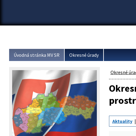
Úvodná stránka MV SR
Okresné úrady
Okresné úra
Okresn
prostr
Aktuality