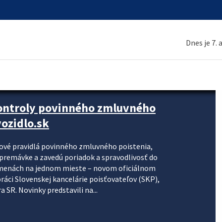
Dnes je 7.
kontroly povinného zmluvného
ozidlo.sk
nové pravidlá povinného zmluvného poistenia,
j premávke a zavedú poriadok a spravodlivosť do
zmenách na jednom mieste – novom oficiálnom
práci Slovenskej kancelárie poisťovateľov (SKP),
 SR. Novinky predstavili na...