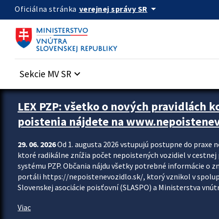
Preskocit na hlavný obsah
arrow_drop_down
verejnej správy SR
Oficiálna stránka
Sekcie MV SR
keyboard_arrow_down
Zastavit automatický posun upútavok
LEX PZP: všetko o nových pravidlách 
poistenia nájdete na www.nepoistenev
29. 06. 2026
Od 1. augusta 2026 vstupujú postupne do praxe 
ktoré radikálne znížia počet nepoistených vozidiel v cestne
systému PZP. Občania nájdu všetky potrebné informácie o 
portáli https://nepoistenevozidlo.sk/, ktorý vznikol v spolu
Slovenskej asociácie poisťovní (SLASPO) a Ministerstva vnútra
Viac