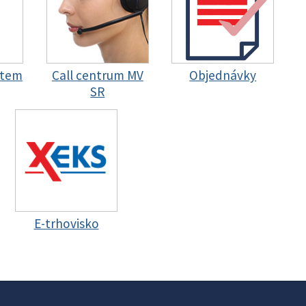
stem
Call centrum MV
Objednávky
SR
E-trhovisko