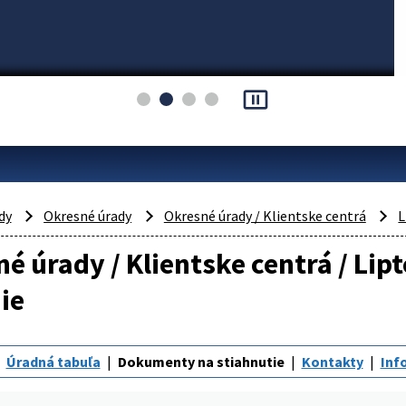
pause_presentation
dy
Okresné úrady
Okresné úrady / Klientske centrá
L
é úrady / Klientske centrá / Lip
ie
Úradná tabuľa
Dokumenty na stiahnutie
Kontakty
Inf