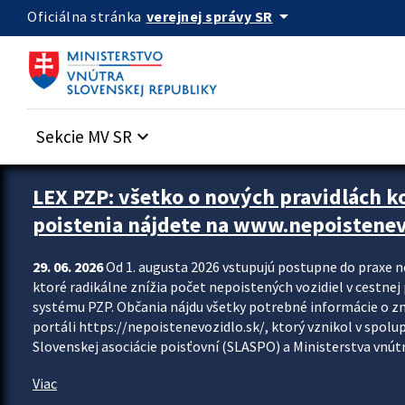
Preskocit na hlavný obsah
arrow_drop_down
verejnej správy SR
Oficiálna stránka
Sekcie MV SR
keyboard_arrow_down
Zastavit automatický posun upútavok
LEX PZP: všetko o nových pravidlách 
poistenia nájdete na www.nepoistenev
29. 06. 2026
Od 1. augusta 2026 vstupujú postupne do praxe 
ktoré radikálne znížia počet nepoistených vozidiel v cestne
systému PZP. Občania nájdu všetky potrebné informácie o 
portáli https://nepoistenevozidlo.sk/, ktorý vznikol v spolu
Slovenskej asociácie poisťovní (SLASPO) a Ministerstva vnútra
Viac