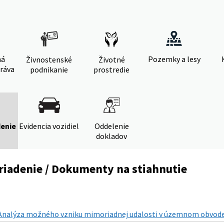
ná
Pozemky a lesy
Živnostenské
Životné
ráva
podnikanie
prostredie
denie
Evidencia vozidiel
Oddelenie
dokladov
riadenie / Dokumenty na stiahnutie
Analýza možného vzniku mimoriadnej udalosti v územnom obvode O