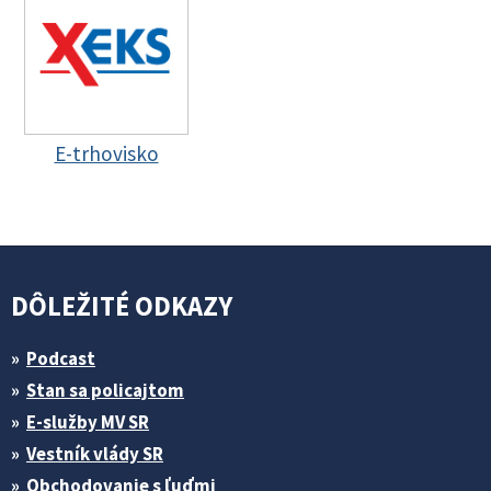
E-trhovisko
DÔLEŽITÉ ODKAZY
Podcast
Stan sa policajtom
E-služby MV SR
Vestník vlády SR
Obchodovanie s ľuďmi