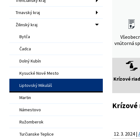
Trenčiansky kraj
Trnavský kraj
Žilinský kraj
Bytča
Všeobec
vnútorná sp
Čadca
Dolný Kubín
Kysucké Nové Mesto
Krízové ria
Liptovský Mikuláš
Martin
Krízové 
Námestovo
Ružomberok
12. 3. 2024 |
Turčianske Teplice