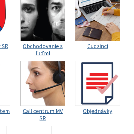
y SR
Obchodovanie s
Cudzinci
ľuďmi
stem
Call centrum MV
Objednávky
SR