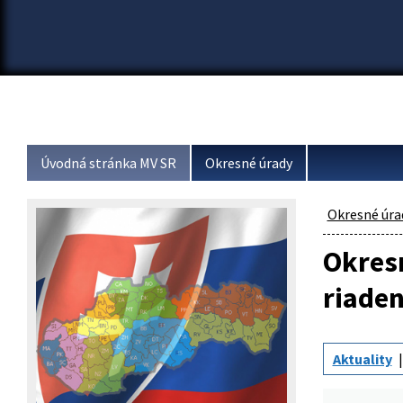
Úvodná stránka MV SR
Okresné úrady
Okresné úra
Okresn
riaden
Aktuality