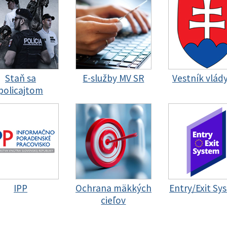
Staň sa
E-služby MV SR
Vestník vlád
policajtom
IPP
Ochrana mäkkých
Entry/Exit Sy
cieľov