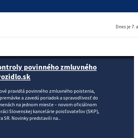
Dnes je 7.
kontroly povinného zmluvného
ozidlo.sk
nové pravidlá povinného zmluvného poistenia,
j premávke a zavedú poriadok a spravodlivosť do
zmenách na jednom mieste – novom oficiálnom
práci Slovenskej kancelárie poisťovateľov (SKP),
 SR. Novinky predstavili na...