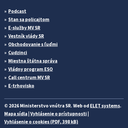
Podcast
Stan sa policajtom
E-služby MV SR
Vestník vlády SR
Obchodovanie s ľuďmi
Cudzinci
Miestna štátna správa
Vládny program ESO
Call centrum MV SR
E-trhovisko
© 2026 Ministerstvo vnútra SR. Web od
ELET systems
.
Mapa sídla
|
Vyhlásenie o prístupnosti
|
Vyhlásenie o cookies (PDF, 398 kB)