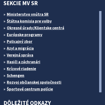
SEKCIE MV SR
Ministerstvo vnútra SR
Štátna komisia pre volby
Okresné úrady/Klientske centrá
Európske programy
Policajný zbor
Azyl a migrácia
Verejná správa
Hasiči a záchranári
Krízové riadenie
Schengen
Rozvoj občianskej spoločnosti
Športové centrum polície
DÔLEŽITÉ ODKAZY