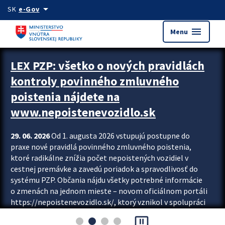
Preskocit na hlavný obsah
arrow_drop_down
SK
e-Gov
menu
Menu
Zastavit automatický posun upútavok
LEX PZP: všetko o nových pravidlách
kontroly povinného zmluvného
poistenia nájdete na
www.nepoistenevozidlo.sk
29. 06. 2026
Od 1. augusta 2026 vstupujú postupne do
praxe nové pravidlá povinného zmluvného poistenia,
ktoré radikálne znížia počet nepoistených vozidiel v
cestnej premávke a zavedú poriadok a spravodlivosť do
systému PZP. Občania nájdu všetky potrebné informácie
o zmenách na jednom mieste – novom oficiálnom portáli
https://nepoistenevozidlo.sk/, ktorý vznikol v spolupráci
Slovenskej kancelárie poisťovateľov (SKP), Slovenskej
pause_presentation
asociácie poisťovní (SLASPO) a Ministerstva vnútra SR.