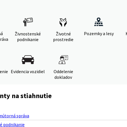
ná
Pozemky a lesy
Živnostenské
Životné
ráva
podnikanie
prostredie
denie
Evidencia vozidiel
Oddelenie
dokladov
ty na stiahnutie
nútorná správa
é podnikanie