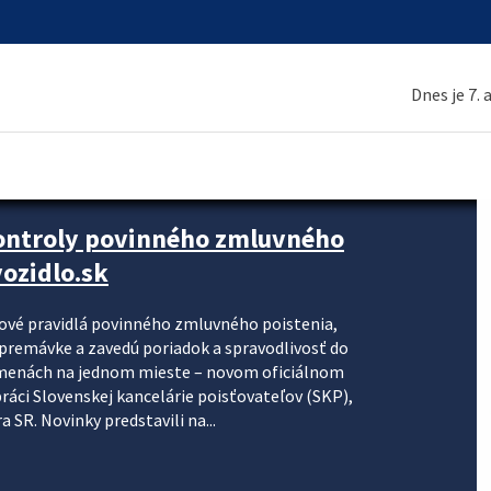
Dnes je 7.
kontroly povinného zmluvného
ozidlo.sk
nové pravidlá povinného zmluvného poistenia,
j premávke a zavedú poriadok a spravodlivosť do
zmenách na jednom mieste – novom oficiálnom
práci Slovenskej kancelárie poisťovateľov (SKP),
 SR. Novinky predstavili na...