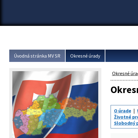
Úvodná stránka MV SR
Okresné úrady
Okresné úra
Okresn
O úrade
Životné pr
Slobodný p