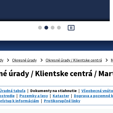
pause_presentation
dy
Okresné úrady
Okresné úrady / Klientske centrá
M
é úrady / Klientske centrá / Mar
Úradná tabuľa
Dokumenty na stiahnutie
Všeobecná vnúto
ostredie
Pozemky a lesy
Kataster
Doprava a pozemné 
rístup k informáciám
Protikorupčné linky