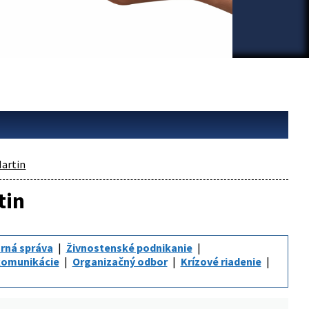
artin
tin
rná správa
Živnostenské podnikanie
komunikácie
Organizačný odbor
Krízové riadenie