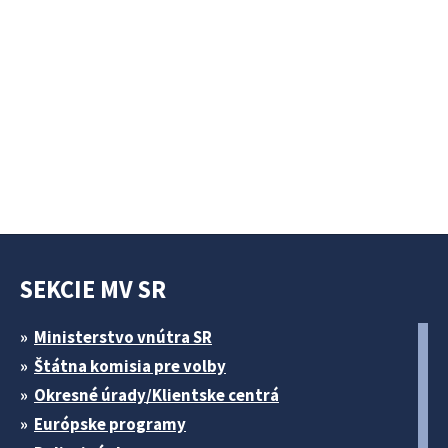
SEKCIE MV SR
Ministerstvo vnútra SR
Štátna komisia pre volby
Okresné úrady/Klientske centrá
Európske programy