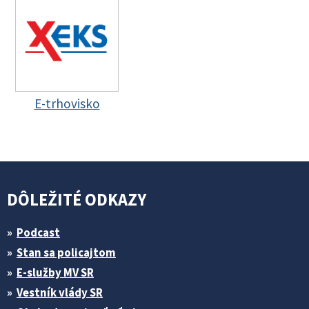
E-trhovisko
DÔLEŽITÉ ODKAZY
Podcast
Stan sa policajtom
E-služby MV SR
Vestník vlády SR