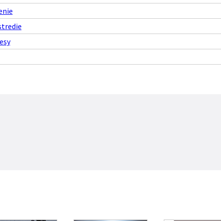
enie
stredie
esy