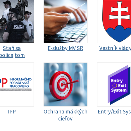
Staň sa
E-služby MV SR
Vestník vlád
policajtom
IPP
Ochrana mäkkých
Entry/Exit Sy
cieľov