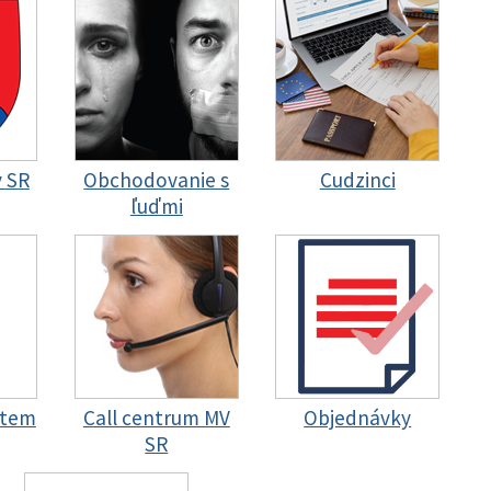
y SR
Obchodovanie s
Cudzinci
ľuďmi
stem
Call centrum MV
Objednávky
SR