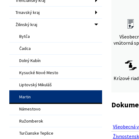
Trenčiansky kraj
Trnavský kraj
Žilinský kraj
Bytča
Všeobec
vnútorná sp
Čadca
Dolný Kubín
Kysucké Nové Mesto
Krízové ria
Liptovský Mikuláš
Martin
Dokumen
Námestovo
Ružomberok
Všeobecná v
Turčianske Teplice
Živnostensk