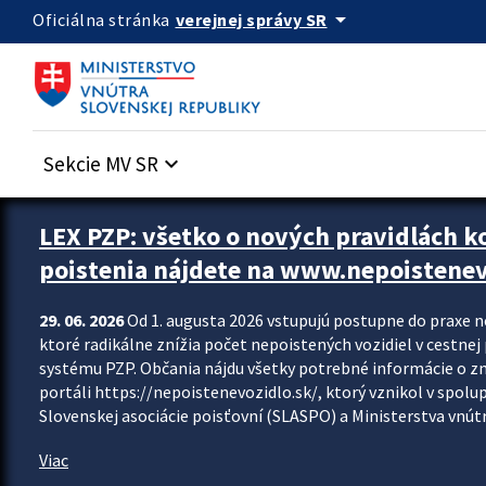
Preskocit na hlavný obsah
arrow_drop_down
verejnej správy SR
Oficiálna stránka
Sekcie MV SR
keyboard_arrow_down
Zastavit automatický posun upútavok
LEX PZP: všetko o nových pravidlách 
poistenia nájdete na www.nepoistenev
29. 06. 2026
Od 1. augusta 2026 vstupujú postupne do praxe 
ktoré radikálne znížia počet nepoistených vozidiel v cestne
systému PZP. Občania nájdu všetky potrebné informácie o 
portáli https://nepoistenevozidlo.sk/, ktorý vznikol v spolu
Slovenskej asociácie poisťovní (SLASPO) a Ministerstva vnútra
Viac