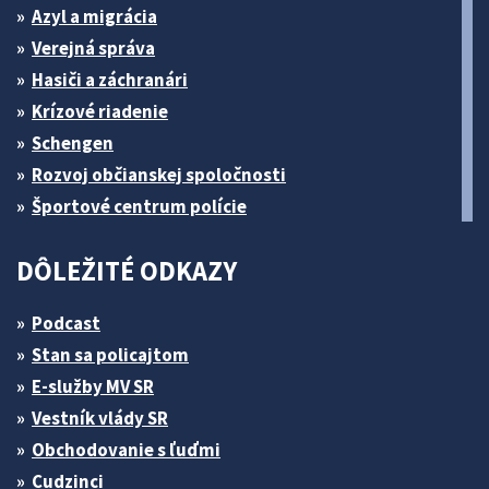
Azyl a migrácia
Verejná správa
Hasiči a záchranári
Krízové riadenie
Schengen
Rozvoj občianskej spoločnosti
Športové centrum polície
DÔLEŽITÉ ODKAZY
Podcast
Stan sa policajtom
E-služby MV SR
Vestník vlády SR
Obchodovanie s ľuďmi
Cudzinci