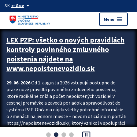
Preskocit na hlavný obsah
arrow_drop_down
SK
e-Gov
menu
Menu
Zastavit automatický posun upútavok
LEX PZP: všetko o nových pravidlách
kontroly povinného zmluvného
poistenia nájdete na
www.nepoistenevozidlo.sk
29. 06. 2026
Od 1. augusta 2026 vstupujú postupne do
praxe nové pravidlá povinného zmluvného poistenia,
ktoré radikálne znížia počet nepoistených vozidiel v
cestnej premávke a zavedú poriadok a spravodlivosť do
systému PZP. Občania nájdu všetky potrebné informácie
o zmenách na jednom mieste – novom oficiálnom portáli
https://nepoistenevozidlo.sk/, ktorý vznikol v spolupráci
Slovenskej kancelárie poisťovateľov (SKP), Slovenskej
pause_presentation
asociácie poisťovní (SLASPO) a Ministerstva vnútra SR.