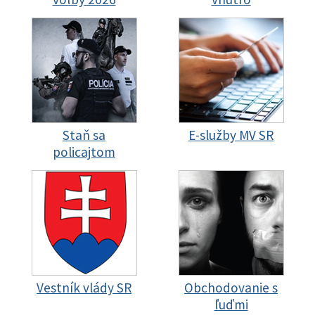
Staň sa
E-služby MV SR
policajtom
Vestník vlády SR
Obchodovanie s
ľuďmi