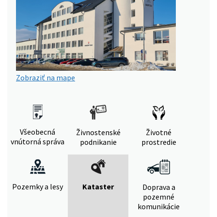
Zobraziť na mape
Všeobecná
Živnostenské
Životné
vnútorná správa
podnikanie
prostredie
Pozemky a lesy
Kataster
Doprava a
pozemné
komunikácie