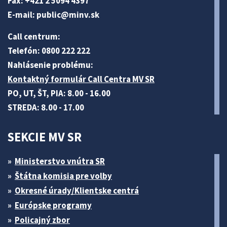
Fax: +421 2 5094 4397
E-mail:
public@minv
.sk
Call centrum:
Telefón: 0800 222 222
Nahlásenie problému:
Kontaktný formulár Call Centra MV SR
PO, UT, ŠT, PIA: 8.00 - 16.00
STREDA: 8.00 - 17.00
SEKCIE MV SR
Ministerstvo vnútra SR
Štátna komisia pre volby
Okresné úrady/Klientske centrá
Európske programy
Policajný zbor