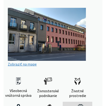
Zobraziť na mape
Všeobecná
Živnostenské
Životné
vnútorná správa
podnikanie
prostredie