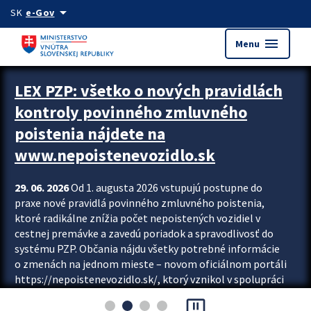
Preskocit na hlavný obsah
arrow_drop_down
SK
e-Gov
menu
Menu
Zastavit automatický posun upútavok
LEX PZP: všetko o nových pravidlách
kontroly povinného zmluvného
poistenia nájdete na
www.nepoistenevozidlo.sk
29. 06. 2026
Od 1. augusta 2026 vstupujú postupne do
praxe nové pravidlá povinného zmluvného poistenia,
ktoré radikálne znížia počet nepoistených vozidiel v
cestnej premávke a zavedú poriadok a spravodlivosť do
systému PZP. Občania nájdu všetky potrebné informácie
o zmenách na jednom mieste – novom oficiálnom portáli
https://nepoistenevozidlo.sk/, ktorý vznikol v spolupráci
Slovenskej kancelárie poisťovateľov (SKP), Slovenskej
pause_presentation
asociácie poisťovní (SLASPO) a Ministerstva vnútra SR.