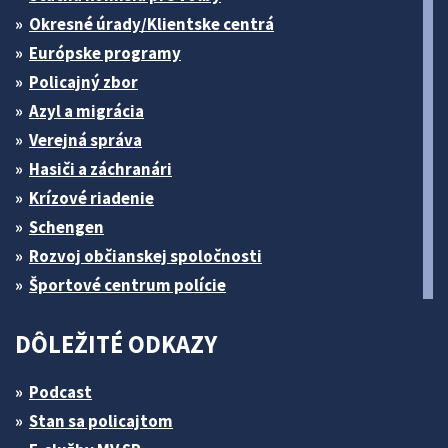
Okresné úrady/Klientske centrá
Európske programy
Policajný zbor
Azyl a migrácia
Verejná správa
Hasiči a záchranári
Krízové riadenie
Schengen
Rozvoj občianskej spoločnosti
Športové centrum polície
DÔLEŽITÉ ODKAZY
Podcast
Stan sa policajtom