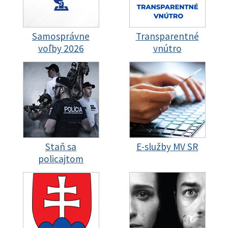
Samosprávne
Transparentné
voľby 2026
vnútro
Staň sa
E-služby MV SR
policajtom